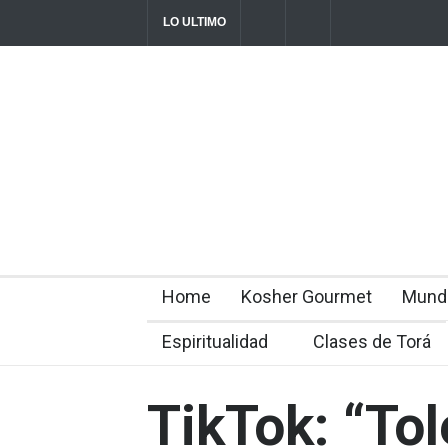
LO ULTIMO
Parashá Re'eh: Padre e hijos
Crisis en el
director Rom
2026-08-07T11:09:44-0300
Home
Kosher Gourmet
Mund
Espiritualidad
Clases de Torá
TikTok: “Tol