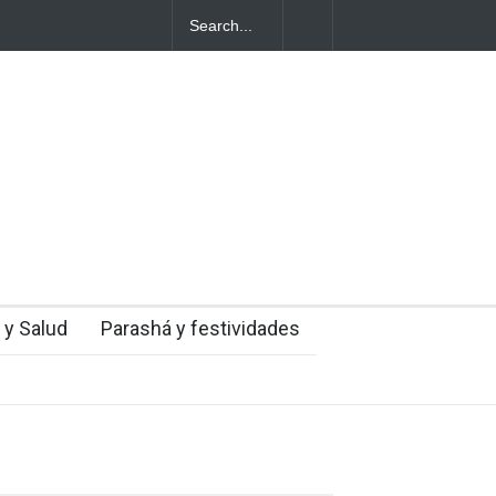
entes judíos italianos fueron víctimas de un
a en medio de una creciente hostilidad en
 y Salud
Parashá y festividades