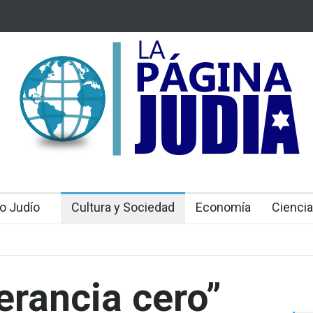
 Mossad: Altos funcionarios arremeten contra el
Bulgaria: Adolesc
an Gofman por la reorganización de Irán
ataque antisemit
toda Europa
o Judío
Cultura y Sociedad
Economía
Ciencia
erancia cero”