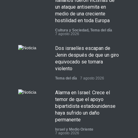
italianos fueron víctimas de
un ataque antisemita en
medio de una creciente
hostilidad en toda Europa
Cultura y Sociedad
,
Tema del día
7 agosto 2026
Dos israelíes escapan de
Jenin después de que un giro
equivocado se tornara
violento
Tema del día
7 agosto 2026
Alarma en Israel: Crece el
temor de que el apoyo
bipartidista estadounidense
haya sufrido un daño
permanente
Israel y Medio Oriente
7 agosto 2026