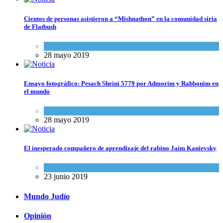
Cientos de personas asistieron a “Mishnathon” en la comunidad siria
de Flatbush
Actualidad comunitaria
28 mayo 2019
Ensayo fotográfico: Pesach Sheini 5779 por Admorim y Rabbonim en
el mundo
Actualidad comunitaria
28 mayo 2019
El inesperado compañero de aprendizaje del rabino Jaim Kanievsky
Espiritualidad
,
Tema del día
23 junio 2019
Mundo Judío
Opinión