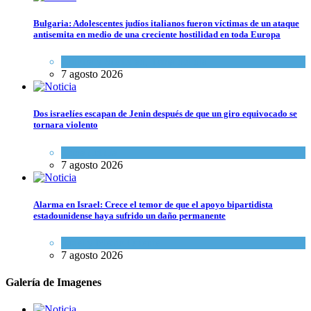
Bulgaria: Adolescentes judíos italianos fueron víctimas de un ataque
antisemita en medio de una creciente hostilidad en toda Europa
Cultura y Sociedad
,
Tema del día
7 agosto 2026
Dos israelíes escapan de Jenin después de que un giro equivocado se
tornara violento
Tema del día
7 agosto 2026
Alarma en Israel: Crece el temor de que el apoyo bipartidista
estadounidense haya sufrido un daño permanente
Israel y Medio Oriente
7 agosto 2026
Galería de Imagenes