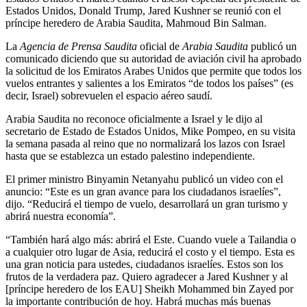
Estados Unidos, Donald Trump, Jared Kushner se reunió con el
príncipe heredero de Arabia Saudita, Mahmoud Bin Salman.
La
Agencia de Prensa Saudita
oficial de
Arabia Saudita
publicó un
comunicado diciendo que su autoridad de aviación civil ha aprobado
la solicitud de los Emiratos Arabes Unidos que permite que todos los
vuelos entrantes y salientes a los Emiratos “de todos los países” (es
decir, Israel) sobrevuelen el espacio aéreo saudí.
Arabia Saudita no reconoce oficialmente a Israel y le dijo al
secretario de Estado de Estados Unidos, Mike Pompeo, en su visita
la semana pasada al reino que no normalizará los lazos con Israel
hasta que se establezca un estado palestino independiente.
El primer ministro Binyamin Netanyahu publicó un video con el
anuncio: “Este es un gran avance para los ciudadanos israelíes”,
dijo. “Reducirá el tiempo de vuelo, desarrollará un gran turismo y
abrirá nuestra economía”.
“También hará algo más: abrirá el Este. Cuando vuele a Tailandia o
a cualquier otro lugar de Asia, reducirá el costo y el tiempo. Esta es
una gran noticia para ustedes, ciudadanos israelíes. Estos son los
frutos de la verdadera paz. Quiero agradecer a Jared Kushner y al
[príncipe heredero de los EAU] Sheikh Mohammed bin Zayed por
la importante contribución de hoy. Habrá muchas más buenas