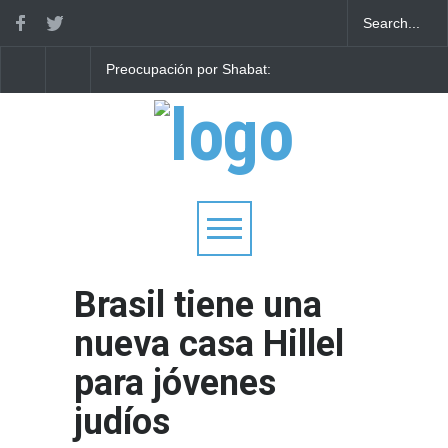
Preocupación por Shabat:
Parashá Re'eh: Padre
Vuelo de Wizz Air de Roma
hijos
a Israel interrumpido
después de que un
pasajero se negara a volar
Brasil tiene una
nueva casa Hillel
para jóvenes
judíos