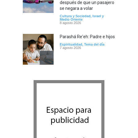
después de que un pasajero
se negara a volar
Cultura y Sociedad
,
Israel y
Medio Oriente
8 agosto 2026
Parashá Re'eh: Padre e hijos
Espiritualidad
,
Tema del día
7 agosto 2026
Crisis en el Mossad: Altos
funcionarios arremeten
contra el director Roman
Gofman por la
reorganización de Irán
Tema del día
7 agosto 2026
Bulgaria: Adolescentes
judíos italianos fueron
víctimas de un ataque