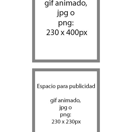
antisemita en medio de una
creciente hostilidad en toda
Europa
Cultura y Sociedad
,
Tema del día
7 agosto 2026