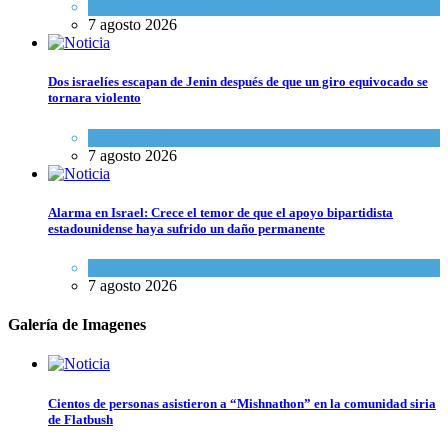
Cultura y Sociedad
,
Tema del día
7 agosto 2026
Dos israelíes escapan de Jenin después de que un giro equivocado se
tornara violento
Tema del día
7 agosto 2026
Alarma en Israel: Crece el temor de que el apoyo bipartidista
estadounidense haya sufrido un daño permanente
Israel y Medio Oriente
7 agosto 2026
Galería de Imagenes
Cientos de personas asistieron a “Mishnathon” en la comunidad siria
de Flatbush