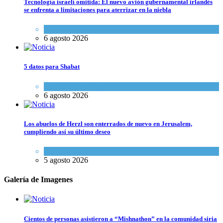
Tecnología israelí omitida: El nuevo avión gubernamental irlandés
se enfrenta a limitaciones para aterrizar en la niebla
Economía y Negocios
6 agosto 2026
5 datos para Shabat
Opinión
,
Tema del día
6 agosto 2026
Los abuelos de Herzl son enterrados de nuevo en Jerusalem,
cumpliendo así su último deseo
Mundo Judío
5 agosto 2026
Galería de Imagenes
Cientos de personas asistieron a “Mishnathon” en la comunidad siria