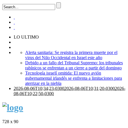
LO ULTIMO
Alerta sanitaria: Se registra la primera muerte por el
virus del Nilo Occidental en Israel este año
Debido a un fallo del Tribunal Supremo: los tribunales
rabínicos se enfrentan a un cierre a partir del domingo
Tecnología israelí omitida: El nuevo avión
gubernamental irlandés se enfrenta a limitaciones para
aterrizar en la niebla
2026-08-06T10:34:23-0300
2026-08-06T10:31:20-0300
2026-
08-06T10:22:50-0300
728 x 90