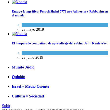
Ensayo fotográfico: Pesach Sheini 5779 por Admorim y Rabbonim en
el mundo
Actualidad comunitaria
28 mayo 2019
El inesperado compañero de aprendizaje del rabino Jaim Kanievsky
Espiritualidad
,
Tema del día
23 junio 2019
Mundo Judío
Opinión
Israel y Medio Oriente
Cultura y Sociedad
Subir