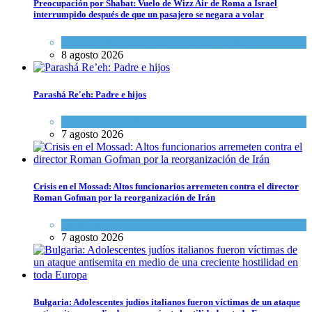
Preocupación por Shabat: Vuelo de Wizz Air de Roma a Israel
interrumpido después de que un pasajero se negara a volar
Cultura y Sociedad
,
Israel y Medio Oriente
8 agosto 2026
Parashá Re'eh: Padre e hijos
Espiritualidad
,
Tema del día
7 agosto 2026
Crisis en el Mossad: Altos funcionarios arremeten contra el director
Roman Gofman por la reorganización de Irán
Tema del día
7 agosto 2026
Bulgaria: Adolescentes judíos italianos fueron víctimas de un ataque