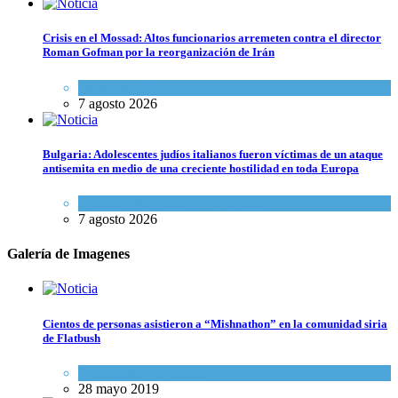
Crisis en el Mossad: Altos funcionarios arremeten contra el director
Roman Gofman por la reorganización de Irán
Tema del día
7 agosto 2026
Bulgaria: Adolescentes judíos italianos fueron víctimas de un ataque
antisemita en medio de una creciente hostilidad en toda Europa
Cultura y Sociedad
,
Tema del día
7 agosto 2026
Galería de Imagenes
Cientos de personas asistieron a “Mishnathon” en la comunidad siria
de Flatbush
Actualidad comunitaria
28 mayo 2019