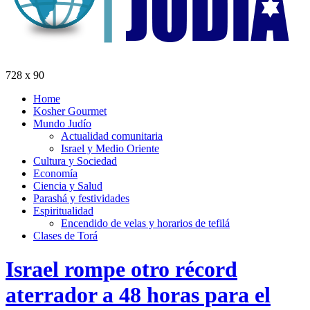
728 x 90
Home
Kosher Gourmet
Mundo Judío
Actualidad comunitaria
Israel y Medio Oriente
Cultura y Sociedad
Economía
Ciencia y Salud
Parashá y festividades
Espiritualidad
Encendido de velas y horarios de tefilá
Clases de Torá
Israel rompe otro récord
aterrador a 48 horas para el