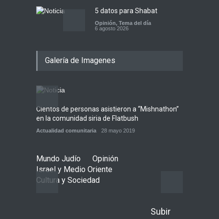
5 datos para Shabat
Opinión
,
Tema del día
6 agosto 2026
Los abuelos de Herzl son
Galería de Imagenes
enterrados de nuevo en
Jerusalem, cumpliendo así
su último deseo
Mundo Judío
5 agosto 2026
Cientos de personas asistieron a “Mishnathon”
Ensayo
Alerta sanitaria: Se registra
en la comunidad siria de Flatbush
Admori
la primera muerte por el
virus del Nilo Occidental en
Actualidad comunitaria
28 mayo 2019
Actuali
Israel este año
Ciencia y Salud
6 agosto 2026
Mundo Judío
Opinión
Israel y Medio Oriente
Cultura y Sociedad
Subir