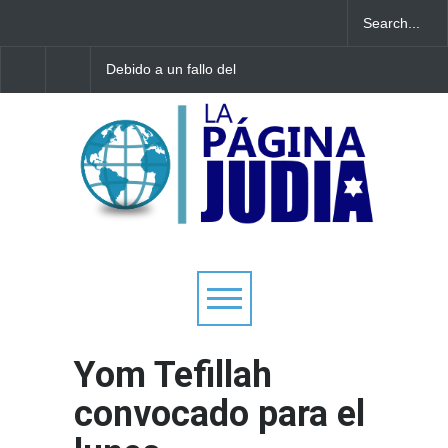
Debido a un fallo del
Tecnología israelí omit
Tribunal Supremo: los
El nuevo avión
tribunales rabínicos se
gubernamental irlandé
enfrentan a un cierre a
enfrenta a limitacione
partir del domingo
aterrizar en la niebla
Yom Tefillah
convocado para el