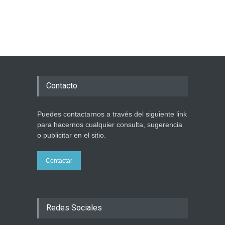
5 datos para Shabat
Opinión
,
Tema del día
6 agosto 2026
Los abuelos de Herzl son
enterrados de nuevo en
Jerusalem, cumpliendo así
su último deseo
Contacto
Mundo Judío
5 agosto 2026
Puedes contactarnos a través del siguiente link
para hacernos cualquier consulta, sugerencia
o publicitar en el sitio.
Contactar
Redes Sociales