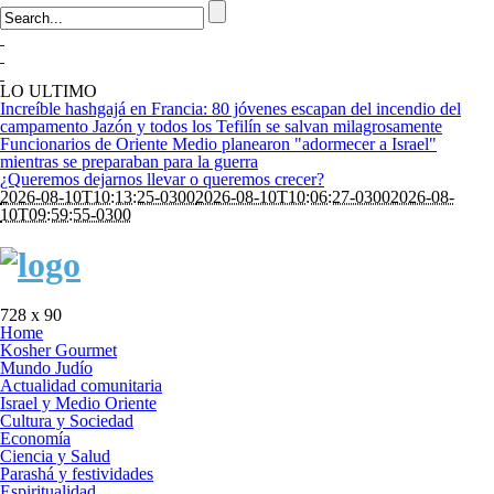
LO ULTIMO
Increíble hashgajá en Francia: 80 jóvenes escapan del incendio del
campamento Jazón y todos los Tefilín se salvan milagrosamente
Funcionarios de Oriente Medio planearon "adormecer a Israel"
mientras se preparaban para la guerra
¿Queremos dejarnos llevar o queremos crecer?
2026-08-10T10:13:25-0300
2026-08-10T10:06:27-0300
2026-08-
10T09:59:55-0300
728 x 90
Home
Kosher Gourmet
Mundo Judío
Actualidad comunitaria
Israel y Medio Oriente
Cultura y Sociedad
Economía
Ciencia y Salud
Parashá y festividades
Espiritualidad