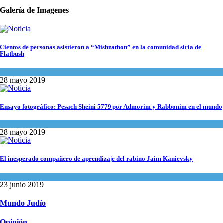
Galería de Imagenes
Cientos de personas asistieron a “Mishnathon” en la comunidad siria de
Flatbush
Actualidad comunitaria
28 mayo 2019
Ensayo fotográfico: Pesach Sheini 5779 por Admorim y Rabbonim en el mundo
Actualidad comunitaria
28 mayo 2019
El inesperado compañero de aprendizaje del rabino Jaim Kanievsky
Espiritualidad
,
Tema del día
23 junio 2019
Mundo Judío
Opinión