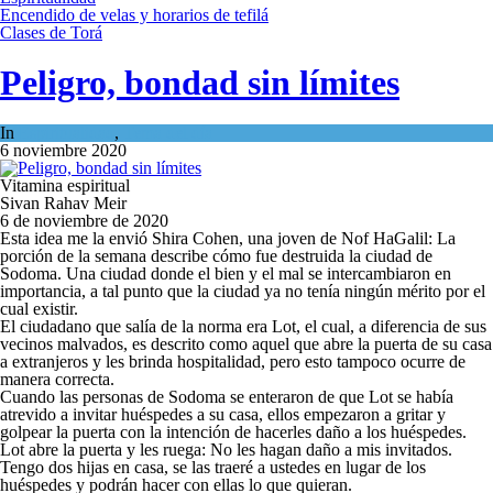
Encendido de velas y horarios de tefilá
Clases de Torá
Peligro, bondad sin límites
In
Espiritualidad
,
Tema del día
6 noviembre 2020
Vitamina espiritual
Sivan Rahav Meir
6 de noviembre de 2020
Esta idea me la envió Shira Cohen, una joven de Nof HaGalil: La
porción de la semana describe cómo fue destruida la ciudad de
Sodoma. Una ciudad donde el bien y el mal se intercambiaron en
importancia, a tal punto que la ciudad ya no tenía ningún mérito por el
cual existir.
El ciudadano que salía de la norma era Lot, el cual, a diferencia de sus
vecinos malvados, es descrito como aquel que abre la puerta de su casa
a extranjeros y les brinda hospitalidad, pero esto tampoco ocurre de
manera correcta.
Cuando las personas de Sodoma se enteraron de que Lot se había
atrevido a invitar huéspedes a su casa, ellos empezaron a gritar y
golpear la puerta con la intención de hacerles daño a los huéspedes.
Lot abre la puerta y les ruega: No les hagan daño a mis invitados.
Tengo dos hijas en casa, se las traeré a ustedes en lugar de los
huéspedes y podrán hacer con ellas lo que quieran.