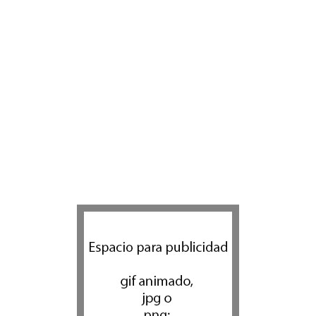
Cholent parve sabroso
(¡Nadie echará de menos la
carne!)
Kosher Gourmet
9 agosto 2026