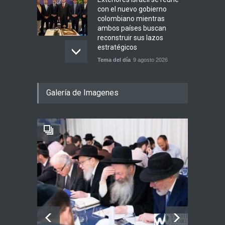
con el nuevo gobierno
colombiano mientras
ambos países buscan
reconstruir sus lazos
estratégicos
Tema del día
9 agosto 2026
Antes de revisar tu teléfono:
Galería de Imagenes
comienza tu mañana con
esto
Espiritualidad
9 agosto 2026
Un científico israelí ayuda a
descubrir nuevas
posibilidades para las
tecnologías basadas en la
luz
Ciencia y Salud
9 agosto 2026