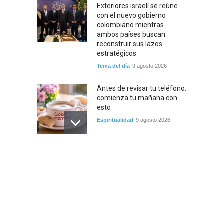
Exteriores israelí se reúne
con el nuevo gobierno
colombiano mientras
ambos países buscan
reconstruir sus lazos
estratégicos
Tema del día
9 agosto 2026
Antes de revisar tu teléfono:
comienza tu mañana con
esto
Espiritualidad
9 agosto 2026
Un científico israelí ayuda a
descubrir nuevas
posibilidades para las
tecnologías basadas en la
luz
Ciencia y Salud
9 agosto 2026