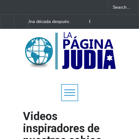
El ministro de Asuntos
Antes de revisar tu tel
Exteriores israelí se reúne
comienza tu mañana 
con el nuevo gobierno
esto
colombiano mientras ambos
países buscan reconstruir
sus lazos estratégicos
Videos
inspiradores de