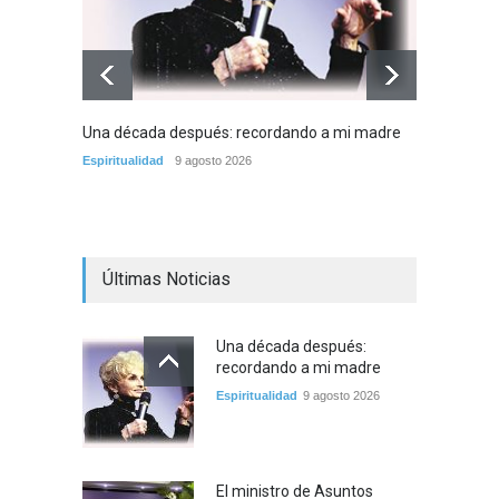
Una década después: recordando a mi madre
El mini
reúne 
Espiritualidad
9 agosto 2026
mientr
lazos 
Tema del
Últimas Noticias
Una década después:
recordando a mi madre
Espiritualidad
9 agosto 2026
El ministro de Asuntos