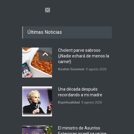
Últimas Noticias
Cholent parve sabroso
(¡Nadie echará de menos la
carne!)
Kosher Gourmet
9 agosto 2026
Una década después:
recordando a mi madre
Espiritualidad
9 agosto 2026
El ministro de Asuntos
Exteriores israelí se reúne