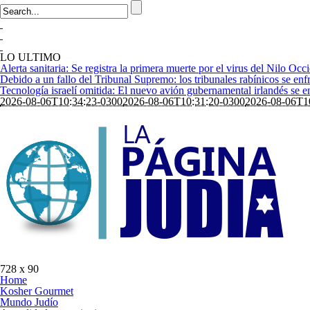
LO ULTIMO
Alerta sanitaria: Se registra la primera muerte por el virus del Nilo Occi
Debido a un fallo del Tribunal Supremo: los tribunales rabínicos se enfr
Tecnología israelí omitida: El nuevo avión gubernamental irlandés se enf
2026-08-06T10:34:23-0300
2026-08-06T10:31:20-0300
2026-08-06T1
728 x 90
Home
Kosher Gourmet
Mundo Judío