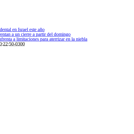
dental en Israel este año
entan a un cierre a partir del domingo
renta a limitaciones para aterrizar en la niebla
0:22:50-0300