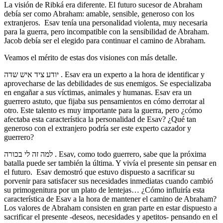
La visión de Ribká era diferente. El futuro sucesor de Abraham
debía ser como Abraham: amable, sensible, generoso con los
extranjeros. Esav tenía una personalidad violenta, muy necesaria
para la guerra, pero incompatible con la sensibilidad de Abraham.
Jacob debía ser el elegido para continuar el camino de Abraham.
Veamos el mérito de estas dos visiones con más detalle.
יודע ציד איש שדה . Esav era un experto a la hora de identificar y
aprovecharse de las debilidades de sus enemigos. Se especializaba
en engañar a sus víctimas, animales y humanas. Esav era un
guerrero astuto, que fijaba sus pensamientos en cómo derrotar al
otro. Este talento es muy importante para la guerra, pero ¿cómo
afectaba esta característica la personalidad de Esav? ¿Qué tan
generoso con el extranjero podría ser este experto cazador y
guerrero?
למה זה לי בכורה . Esav, como todo guerrero, sabe que la próxima
batalla puede ser también la última. Y vivía el presente sin pensar en
el futuro. Esav demostró que estuvo dispuesto a sacrificar su
porvenir para satisfacer sus necesidades inmediatas cuando cambió
su primogenitura por un plato de lentejas… ¿Cómo influiría esta
característica de Esav a la hora de mantener el camino de Abraham?
Los valores de Abraham consisten en gran parte en estar dispuesto a
sacrificar el presente -deseos, necesidades y apetitos- pensando en el