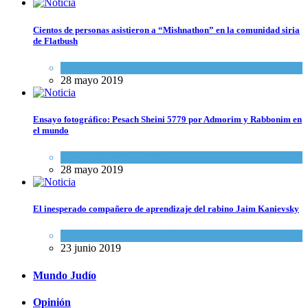
Cientos de personas asistieron a “Mishnathon” en la comunidad siria
de Flatbush
Actualidad comunitaria
28 mayo 2019
Ensayo fotográfico: Pesach Sheini 5779 por Admorim y Rabbonim en
el mundo
Actualidad comunitaria
28 mayo 2019
El inesperado compañero de aprendizaje del rabino Jaim Kanievsky
Espiritualidad
,
Tema del día
23 junio 2019
Mundo Judío
Opinión