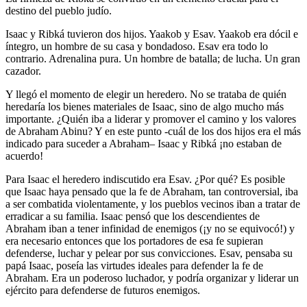
destino del pueblo judío.
Isaac y Ribká tuvieron dos hijos. Yaakob y Esav. Yaakob era dócil e
íntegro, un hombre de su casa y bondadoso. Esav era todo lo
contrario. Adrenalina pura. Un hombre de batalla; de lucha. Un gran
cazador.
Y llegó el momento de elegir un heredero. No se trataba de quién
heredaría los bienes materiales de Isaac, sino de algo mucho más
importante. ¿Quién iba a liderar y promover el camino y los valores
de Abraham Abinu? Y en este punto -cuál de los dos hijos era el más
indicado para suceder a Abraham– Isaac y Ribká ¡no estaban de
acuerdo!
Para Isaac el heredero indiscutido era Esav. ¿Por qué? Es posible
que Isaac haya pensado que la fe de Abraham, tan controversial, iba
a ser combatida violentamente, y los pueblos vecinos iban a tratar de
erradicar a su familia. Isaac pensó que los descendientes de
Abraham iban a tener infinidad de enemigos (¡y no se equivocó!) y
era necesario entonces que los portadores de esa fe supieran
defenderse, luchar y pelear por sus convicciones. Esav, pensaba su
papá Isaac, poseía las virtudes ideales para defender la fe de
Abraham. Era un poderoso luchador, y podría organizar y liderar un
ejército para defenderse de futuros enemigos.