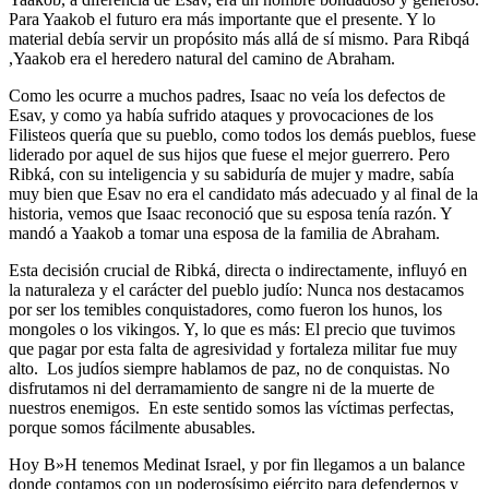
Para Yaakob el futuro era más importante que el presente. Y lo
material debía servir un propósito más allá de sí mismo. Para Ribqá
,Yaakob era el heredero natural del camino de Abraham.
Como les ocurre a muchos padres, Isaac no veía los defectos de
Esav, y como ya había sufrido ataques y provocaciones de los
Filisteos quería que su pueblo, como todos los demás pueblos, fuese
liderado por aquel de sus hijos que fuese el mejor guerrero. Pero
Ribká, con su inteligencia y su sabiduría de mujer y madre, sabía
muy bien que Esav no era el candidato más adecuado y al final de la
historia, vemos que Isaac reconoció que su esposa tenía razón. Y
mandó a Yaakob a tomar una esposa de la familia de Abraham.
Esta decisión crucial de Ribká, directa o indirectamente, influyó en
la naturaleza y el carácter del pueblo judío: Nunca nos destacamos
por ser los temibles conquistadores, como fueron los hunos, los
mongoles o los vikingos. Y, lo que es más: El precio que tuvimos
que pagar por esta falta de agresividad y fortaleza militar fue muy
alto. Los judíos siempre hablamos de paz, no de conquistas. No
disfrutamos ni del derramamiento de sangre ni de la muerte de
nuestros enemigos. En este sentido somos las víctimas perfectas,
porque somos fácilmente abusables.
Hoy B»H tenemos Medinat Israel, y por fin llegamos a un balance
donde contamos con un poderosísimo ejército para defendernos y