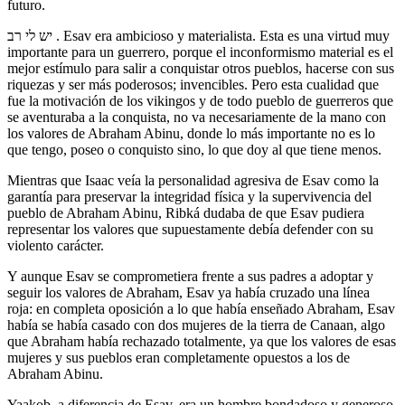
futuro.
יש לי רב . Esav era ambicioso y materialista. Esta es una virtud muy
importante para un guerrero, porque el inconformismo material es el
mejor estímulo para salir a conquistar otros pueblos, hacerse con sus
riquezas y ser más poderosos; invencibles. Pero esta cualidad que
fue la motivación de los vikingos y de todo pueblo de guerreros que
se aventuraba a la conquista, no va necesariamente de la mano con
los valores de Abraham Abinu, donde lo más importante no es lo
que tengo, poseo o conquisto sino, lo que doy al que tiene menos.
Mientras que Isaac veía la personalidad agresiva de Esav como la
garantía para preservar la integridad física y la supervivencia del
pueblo de Abraham Abinu, Ribká dudaba de que Esav pudiera
representar los valores que supuestamente debía defender con su
violento carácter.
Y aunque Esav se comprometiera frente a sus padres a adoptar y
seguir los valores de Abraham, Esav ya había cruzado una línea
roja: en completa oposición a lo que había enseñado Abraham, Esav
había se había casado con dos mujeres de la tierra de Canaan, algo
que Abraham había rechazado totalmente, ya que los valores de esas
mujeres y sus pueblos eran completamente opuestos a los de
Abraham Abinu.
Yaakob, a diferencia de Esav, era un hombre bondadoso y generoso.