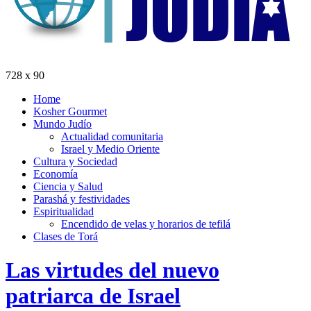
728 x 90
Home
Kosher Gourmet
Mundo Judío
Actualidad comunitaria
Israel y Medio Oriente
Cultura y Sociedad
Economía
Ciencia y Salud
Parashá y festividades
Espiritualidad
Encendido de velas y horarios de tefilá
Clases de Torá
Las virtudes del nuevo
patriarca de Israel