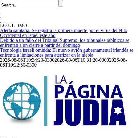
LO ULTIMO
Alerta sanitaria: Se registra la primera muerte por el virus del Nilo
Occidental en Israel este año
Debido a un fallo del Tribunal Supremo: los tribunales rabínicos se
enfrentan a un cierre a partir del domingo
Tecnología israelí omitida: El nuevo avión gubernamental irlandés se
enfrenta a limitaciones para aterrizar en la niebla
2026-08-06T10:34:23-0300
2026-08-06T10:31:20-0300
2026-08-
06T10:22:50-0300