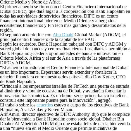
Oriente Medio y Norte de África.
El primer acuerdo se firmó con el Centro Financiero Internacional de
Dubai (DIFC), que dará lugar a la cooperación con Bank Hapoalim en
todas las actividades de servicios financieros. DIFC es un centro
financiero internacional líder en el Medio Oriente y alberga los
ecosistemas financieros y FinTech más grandes y desarrollados de la
región.
El segundo acuerdo fue con
Abu Dhabi
Global Market (ADGM), el
principal centro financiero de la capital de los EAU.
Según los acuerdos, Bank Hapoalim trabajará con DIFC y ADGM y
su red global de bancos y centros financieros. Las alianzas permitirán a
Bank Hapoalim acceder a oportunidades de banca e innovación en
Oriente Medio, África y el sur de Asia a través de las plataformas
DIFC y ADGM.
“El acuerdo firmado con el Centro Financiero Internacional de Dubai
es un hito importante. Esperamos servir, extender y fortalecer la
relación financiera entre nuestros dos países”, dijo Dov Kotler, CEO
de Bank Hapoalim.
“Brindará a los empresarios israelíes de FinTech una puerta de entrada
al dinámico y vibrante ecosistema de Dubai, y ayudará a fomentar la
innovación transfronteriza. Es un honor ser el primer banco israelí en
construir este importante puente para la innovación”, agregó.
El trabajo sobre los
acuerdos
estuvo a cargo de los ejecutivos de Bank
Hapoalim, Asaf Azulay y Keren Mazur.
Arif Amiri, director ejecutivo de DIFC Authority, dijo que le complace
dar la bienvenida a Bank Hapoalim como socio global. Dhaher Bin
Dhaher Al Mheiri de ADGM dijo que estaba feliz de dar la bienvenida
a una “nueva era en el Medio Oriente que permite iniciativas de