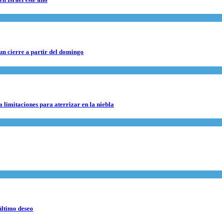
 un cierre a partir del domingo
 limitaciones para aterrizar en la niebla
último deseo