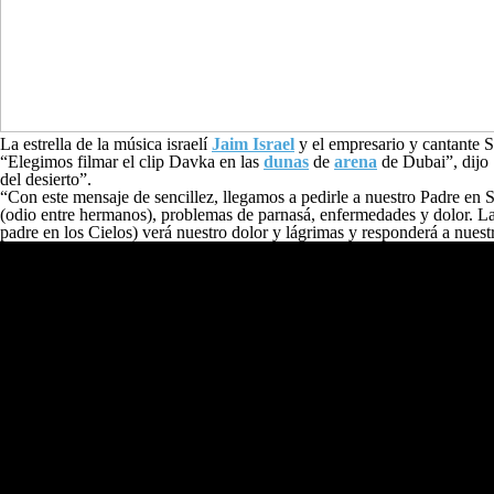
La estrella de la música israelí
Jaim Israel
y el empresario y cantante 
“Elegimos filmar el clip Davka en las
dunas
de
arena
de Dubai”, dijo 
del desierto”.
“Con este mensaje de sencillez, llegamos a pedirle a nuestro Padre e
(odio entre hermanos), problemas de parnasá, enfermedades y dolor. La
padre en los Cielos) verá nuestro dolor y lágrimas y responderá a nuestr