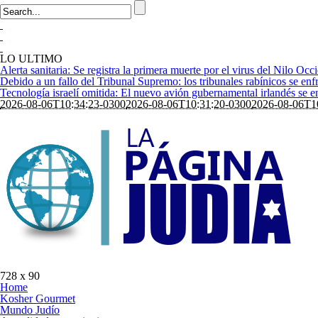
LO ULTIMO
Alerta sanitaria: Se registra la primera muerte por el virus del Nilo Occi
Debido a un fallo del Tribunal Supremo: los tribunales rabínicos se enfr
Tecnología israelí omitida: El nuevo avión gubernamental irlandés se enf
2026-08-06T10:34:23-0300
2026-08-06T10:31:20-0300
2026-08-06T1
728 x 90
Home
Kosher Gourmet
Mundo Judío