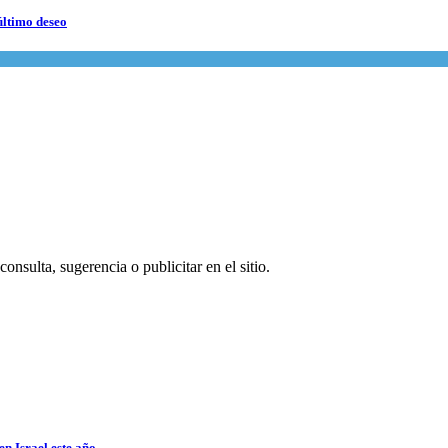
último deseo
onsulta, sugerencia o publicitar en el sitio.
en Israel este año