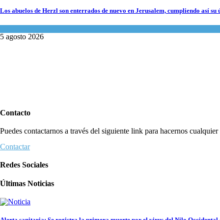
Los abuelos de Herzl son enterrados de nuevo en Jerusalem, cumpliendo así su 
Mundo Judío
5 agosto 2026
Contacto
Puedes contactarnos a través del siguiente link para hacernos cualquier c
Contactar
Redes Sociales
Últimas Noticias
Alerta sanitaria: Se registra la primera muerte por el virus del Nilo Occidental 