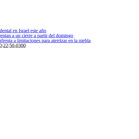
dental en Israel este año
entan a un cierre a partir del domingo
renta a limitaciones para aterrizar en la niebla
0:22:50-0300