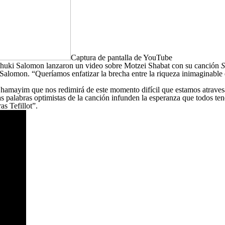
Captura de pantalla de YouTube
Shuki Salomon lanzaron un video sobre Motzei Shabat con su canción
S
Salomon. “Queríamos enfatizar la brecha entre la riqueza inimaginable qu
n Shamayim que nos redimirá de este momento difícil que estamos atrav
s palabras optimistas de la canción infunden la esperanza que todos t
as Tefillot”.