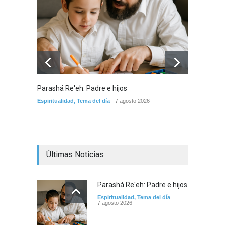
Parashá Re'eh: Padre e hijos
Crisis 
arreme
Espiritualidad
,
Tema del día
7 agosto 2026
por la 
Tema del
Últimas Noticias
Parashá Re'eh: Padre e hijos
Espiritualidad
,
Tema del día
7 agosto 2026