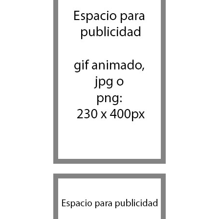
Tema del día
7 agosto 2026
Alarma en Israel: Crece el
temor de que el apoyo
bipartidista estadounidense
haya sufrido un daño
permanente
Israel y Medio Oriente
7 agosto 2026