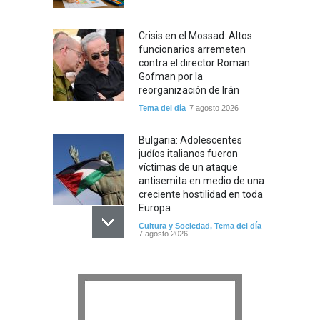
Crisis en el Mossad: Altos
funcionarios arremeten
contra el director Roman
Gofman por la
reorganización de Irán
Tema del día
7 agosto 2026
Bulgaria: Adolescentes
judíos italianos fueron
víctimas de un ataque
antisemita en medio de una
creciente hostilidad en toda
Europa
Cultura y Sociedad
,
Tema del día
7 agosto 2026
Dos israelíes escapan de
Jenin después de que un
giro equivocado se tornara
violento