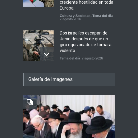
creciente hostilidad en toda
Europa
Cultura y Sociedad
,
Tema del día
7 agosto 2026
Dos israelíes escapan de
Jenin después de que un
giro equivocado se tornara
violento
Tema del día
7 agosto 2026
Alarma en Israel: Crece el
Galería de Imagenes
temor de que el apoyo
bipartidista estadounidense
haya sufrido un daño
permanente
Israel y Medio Oriente
7 agosto 2026
Parashá Re'eh: Padre e hijos
Espiritualidad
,
Tema del día
7 agosto 2026