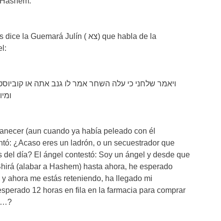
e Hashem.
mará Julín ( צא) que habla de la
l:
ויאמר שלחני כי עלה השחר אמר לו גנב אתה או קוביוס
ומיו
anecer (aun cuando ya había peleado con él
ntó: ¿Acaso eres un ladrón, o un secuestrador que
s del día? El ángel contestó: Soy un ángel y desde que
Shirá (alabar a Hashem) hasta ahora, he esperado
 y ahora me estás reteniendo, ha llegado mi
esperado 12 horas en fila en la farmacia para comprar
er…?