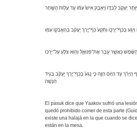
ַשֶּׁ֔מֶשׁ כַּֽאֲשֶׁ֥ר עָבַ֖ר אֶת־פְּנוּאֵ֑ל וְה֥וּא צֹלֵ֖עַ עַל־יְרֵכֽוֹ
ָּרֵ֔ךְ עַ֖ד הַיּ֣וֹם הַזֶּ֑ה כִּ֤י נָגַע֙ בְּכַף־יֶ֣רֶךְ יַֽעֲקֹ֔ב בְּגִ֖יד
הַנָּשֶֽׁה
El pasuk dice que Yaakov sufrió una lesión
quedó prohibido comer de esta parte (Gui
existe una halajá en la que cuando se dic
están en la mesa.