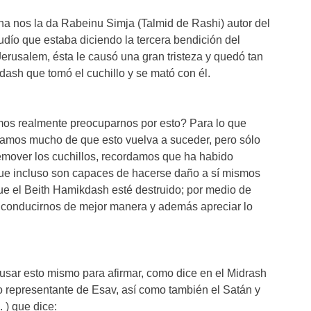
a nos la da Rabeinu Simja (Talmid de Rashi) autor del
judío que estaba diciendo la tercera bendición del
erusalem, ésta le causó una gran tristeza y quedó tan
dash que tomó el cuchillo y se mató con él.
mos realmente preocuparnos por esto? Para lo que
pamos mucho de que esto vuelva a suceder, pero sólo
remover los cuchillos, recordamos que ha habido
, que incluso son capaces de hacerse daño a sí mismos
ue el Beith Hamikdash esté destruido; por medio de
s conducirnos de mejor manera y además apreciar lo
.
sar esto mismo para afirmar, como dice en el Midrash
luego hay una Guemará en Baba Batra (טז. ) que dice: