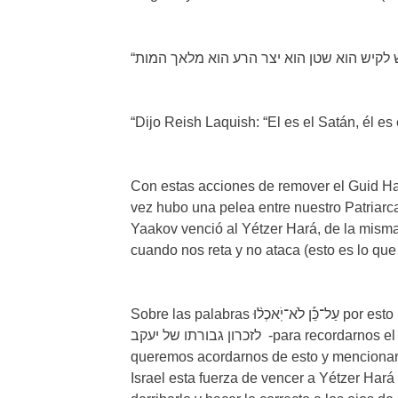
“Dijo Reish Laquish: “El es el Satán, él es
Con estas acciones de remover el Guid H
vez hubo una pelea entre nuestro Patriarc
Yaakov venció al Yétzer Hará, de la misma 
cuando nos reta y no ataca (esto es lo qu
Sobre las palabras עַל־כֵּ֡ן לֹא־יֹֽאכְל֨וּ por esto no lo comerán del Guid Hanashé, el Rashbam dice:
לזכרון גבורתו של יעקב -para recordarnos el poder de Yaakov y el de Klal Israel-; ahora: ¿Por qué
queremos acordarnos de esto y mencionar
Israel esta fuerza de vencer a Yétzer Hará