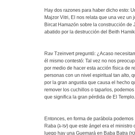
Hay dos razones para haber dicho esto: Un
Majzor Vitri, El nos relata que una vez un 
Bircat Hamazón sobre la construcción de J
abatido por la destrucción del Beith Hamik
Rav Tzeinvert preguntó: ¿Acaso necesita
él mismo contestó: Tal vez no nos preocu
por medio de hacer esta acción física de 
personas con un nivel espiritual tan alto
por la gran angustia que causa el hecho q
remover los cuchillos o taparlos, podemo
que significa la gran pérdida de El Templo
Entonces, en forma de parábola podemos u
Raba (עז-ג) que este ángel era el ministro o representante de Esav, así como también el Satán y