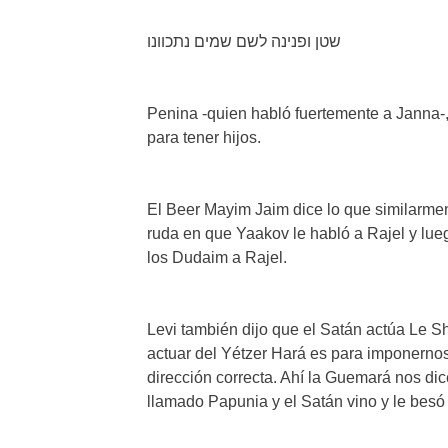
שטן ופנינה לשם שמים נתכוונו
Penina -quien habló fuertemente a Janna-
para tener hijos.
El Beer Mayim Jaim dice lo que similarmen
ruda en que Yaakov le habló a Rajel y lue
los Dudaim a Rajel.
Levi también dijo que el Satán actúa Le S
actuar del Yétzer Hará es para imponernos
dirección correcta. Ahí la Guemará nos di
llamado Papunia y el Satán vino y le besó 