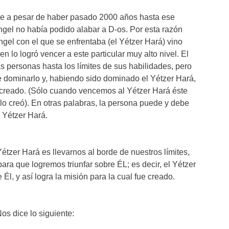
e a pesar de haber pasado 2000 años hasta ese
gel no había podido alabar a D-os. Por esta razón
gel con el que se enfrentaba (el Yétzer Hará) vino
n lo logró vencer a este particular muy alto nivel. El
as personas hasta los límites de sus habilidades, pero
e dominarlo y, habiendo sido dominado el Yétzer Hará,
e creado. (Sólo cuando vencemos al Yétzer Hará éste
lo creó). En otras palabras, la persona puede y debe
 Yétzer Hará.
étzer Hará es llevarnos al borde de nuestros límites,
ara que logremos triunfar sobre ÉL; es decir, el Yétzer
l, y así logra la misión para la cual fue creado.
ho, la Guemará en Baba Batra טז. Nos dice lo siguiente: