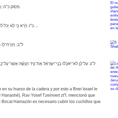
פסוק כ”ה: וַיִּוָּתֵ֥ר יַֽעֲקֹ֖ב לְבַדּ֑וֹ וַיֵּֽאָבֵ֥ק אִישׁ֙ עִמּ֔וֹ עַ֖ד עֲל֥וֹת הַשָּֽׁחַר.
כ”ו: וַיַּ֗רְא כִּ֣י לֹ֤א יָכֹל֙ ל֔וֹ וַיִּגַּ֖ע בְּכַף־יְרֵכ֑וֹ וַתֵּ֨קַע֙ כַּף־יֶ֣רֶךְ יַֽעֲקֹ֔ב בְּהֵאָֽבְק֖וֹ עִמּֽו. ..
ל”ב: וַיִּזְרַח־ל֣וֹ ה
ל”ג: עַל־כֵּ֡ן לֹא־יֹֽאכְל֨וּ בְנֵֽי־יִשְׂרָאֵ֜ל אֶת־גִּ֣יד הַנָּשֶׁ֗ה אֲשֶׁר֙ עַל־כַּ֣ף הַי
 en su hueso de la cadera y por esto a Bnei Israel le
d Hanashé). Rav Yosef Tzeinvert zt”l. mencionó que
e Bircat Hamazón es necesario cubrir los cuchillos que