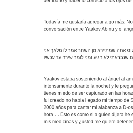
derribarlo y hacer lo correcto a los ojos d
Todavía me gustaría agregar algo más: Nos dice la Gue
conversación entre Yaakov Abinu y el ánge
טוס אתה שמתיירא מן השחר אמר לו מלאך אני
ם שנבראתי לא הגיע זמני לומר שירה עד עכשיו
Yaakov estaba sosteniendo al ángel al am
intensamente durante la noche) y le pregu
tienes miedo de ser capturado en las hora
fui creado no había llegado mi tiempo de 
2000 años para cantar mi alabanza a D-os
hora…. Esto es como si alguien dijera he 
mis medicinas y ¿usted me quiere deten