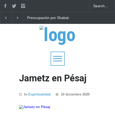
Preocupación por Shabat:
Parashá Re'eh: Padre
Vuelo de Wizz Air de Roma
hijos
a Israel interrumpido
después de que un
pasajero se negara a volar
Jametz en Pésaj
In
Espiritualidad
10 diciembre 2020