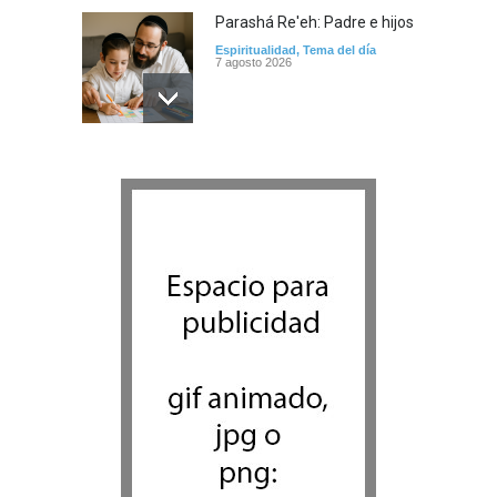
Parashá Re'eh: Padre e hijos
Espiritualidad
,
Tema del día
7 agosto 2026
Crisis en el Mossad: Altos
funcionarios arremeten
contra el director Roman
Gofman por la
reorganización de Irán
Tema del día
7 agosto 2026
Bulgaria: Adolescentes
judíos italianos fueron
víctimas de un ataque
antisemita en medio de una
creciente hostilidad en toda
Europa
Cultura y Sociedad
,
Tema del día
7 agosto 2026