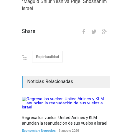
*Maguid Shiur Yeshivá Pirjei Shoshanim
Israel
Share:
Espiritualidad
Noticias Relacionadas
Regresa los vuelos: United Airlines y KLM
Preocu
anuncian la reanudación de sus vuelos a Israel
Roma a
pasaje
Economía y Negocios
8 agosto 2026