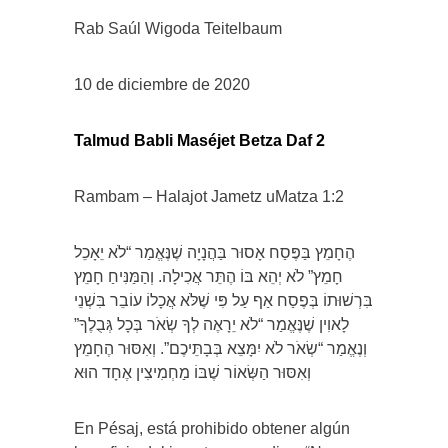
Rab Saúl Wigoda Teitelbaum
10 de diciembre de 2020
Talmud Babli Maséjet Betza Daf 2
Rambam – Halajot Jametz uMatza 1:2
הֶחָמֵץ בַּפֶּסַח אָסוּר בַּהֲנָיָה שֶׁנֶּאֱמַר “לֹא יֵאָכֵל
חָמֵץ” לֹא יְהֵא בּוֹ הֶתֵּר אֲכִילָה. וְהַמַּנִּיחַ חָמֵץ
בִּרְשׁוּתוֹ בְּפֶסַח אַף עַל פִּי שֶׁלֹּא אֲכָלוֹ עוֹבֵר בִּשְׁנֵי
לָאוִין שֶׁנֶּאֱמַר “לֹא יֵרָאֶה לְךָ שְׂאֹר בְּכָל גְּבֻלֶךָ”
וְנֶאֱמַר “שְׂאֹר לֹא יִמָּצֵא בְּבָתֵּיכֶם”. וְאִסּוּר הֶחָמֵץ
וְאִסּוּר הַשְּׂאוֹר שֶׁבּוֹ מַחְמִיצִין אֶחָד הוּא
En Pésaj, está prohibido obtener algún