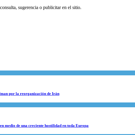
onsulta, sugerencia o publicitar en el sitio.
fman por la reorganización de Irán
 en medio de una creciente hostilidad en toda Europa