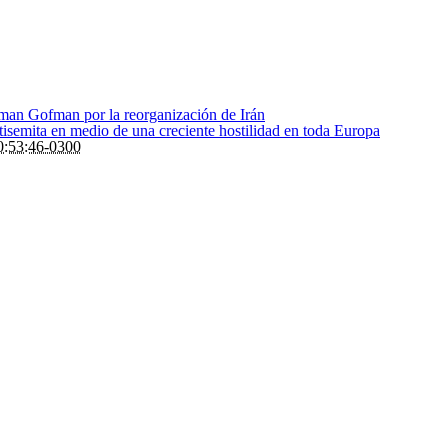
Roman Gofman por la reorganización de Irán
ntisemita en medio de una creciente hostilidad en toda Europa
:53:46-0300