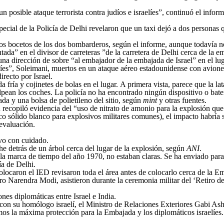
n posible ataque terrorista contra judíos e israelíes”, continuó el inform
ecial de la Policía de Delhi revelaron que un taxi dejó a dos personas
 los bocetos de los dos bombarderos, según el informe, aunque todavía no
ada” en el divisor de carreteras ”de la carretera de Delhi cerca de la em
a dirección de sobre “al embajador de la embajada de Israel” en el luga
raníes”, Soleimani, muertos en un ataque aéreo estadounidense con avion
recto por Israel.
 fría y cojinetes de bolas en el lugar. A primera vista, parece que la la
lpean los coches. La policía no ha encontrado ningún dispositivo o bater
a y una bolsa de polietileno del sitio, según
mint
y otras fuentes.
copiló evidencia del “uso de nitrato de amonio para la explosión que c
o sólido blanco para explosivos militares comunes), el impacto habrí
 evaluación.
ivo con cuidado.
he detrás de un árbol cerca del lugar de la explosión, según
ANI
.
la marca de tiempo del año 1970, no estaban claras. Se ha enviado para
ía de Delhi.
locaron el IED revisaron toda el área antes de colocarlo cerca de la 
o Narendra Modi, asistieron durante la ceremonia militar del ‘Retiro de
nes diplomáticas entre Israel e India.
ó con su homólogo israelí, el Ministro de Relaciones Exteriores Gabi As
s la máxima protección para la Embajada y los diplomáticos israelíes. 