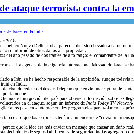
de ataque terrorista contra la em
e de 2018
 israelí en Nueva Delhi, India, parece haber sido llevado a cabo por un
o no se informó de otros daños a la propiedad.
os del año pasado de dos iraníes de alto rango: el comandante de la Fue
rrorista. La agencia de inteligencia internacional Mossad de Israel se h
ado a Irán, se ha hecho responsable de la explosión, aunque todavía no 
iraní en India.
ta de chat de redes sociales de Telegram que envió una captura de panta
 por la noche.
 Oficina de Inmigración del país para obtener información sobre las lleg
nvolucrados en el ataque, según un informe de
India Today TV Network
igilar a los pasajeros internacionales programados para volar en las pró
staba claro que los terroristas tenían la intención de “enviar un mensa
l), parece que la idea era más enviar un mensaje que causar un daño rea
el establecimiento de seguridad. Fuentes de seguridad indias agregaron q