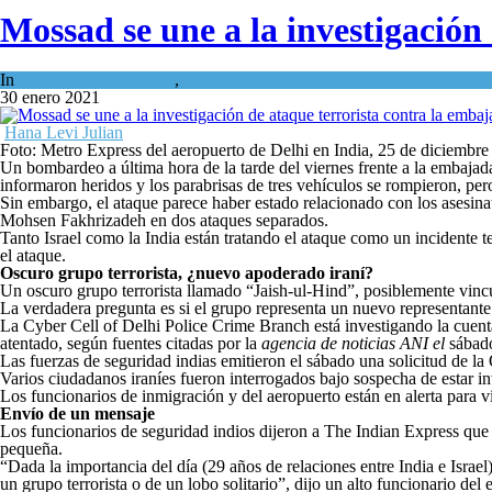
Mossad se une a la investigación 
In
Israel y Medio Oriente
,
Tema del día
30 enero 2021
Hana Levi Julian
Foto: Metro Express del aeropuerto de Delhi en India, 25 de diciembr
Un bombardeo a última hora de la tarde del viernes frente a la embajada
informaron heridos y los parabrisas de tres vehículos se rompieron, per
Sin embargo, el ataque parece haber estado relacionado con los asesinat
Mohsen Fakhrizadeh en dos ataques separados.
Tanto Israel como la India están tratando el ataque como un incidente te
el ataque.
Oscuro grupo terrorista, ¿nuevo apoderado iraní?
Un oscuro grupo terrorista llamado “Jaish-ul-Hind”, posiblemente vincul
La verdadera pregunta es si el grupo representa un nuevo representante 
La Cyber ​​Cell of Delhi Police Crime Branch está investigando la cuen
atentado, según fuentes citadas por la
agencia de noticias ANI el
sábado
Las fuerzas de seguridad indias emitieron el sábado una solicitud de la
Varios ciudadanos iraníes fueron interrogados bajo sospecha de estar i
Los funcionarios de inmigración y del aeropuerto están en alerta para v
Envío de un mensaje
Los funcionarios de seguridad indios dijeron a The Indian Express que e
pequeña.
“Dada la importancia del día (29 años de relaciones entre India e Israe
un grupo terrorista o de un lobo solitario”, dijo un alto funcionario d