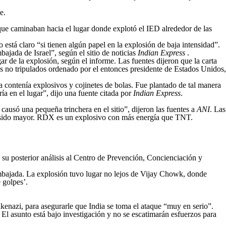
e.
 que caminaban hacia el lugar donde explotó el IED alrededor de las
 está claro “si tienen algún papel en la explosión de baja intensidad”.
bajada de Israel”, según el sitio de noticias
Indian Express
.
r de la explosión, según el informe. Las fuentes dijeron que la carta
es no tripulados ordenado por el entonces presidente de Estados Unidos,
ta contenía explosivos y cojinetes de bolas. Fue plantado de tal manera
ía en el lugar”, dijo una fuente citada por
Indian Express
.
ausó una pequeña trinchera en el sitio”, dijeron las fuentes a
ANI
. Las
a sido mayor. RDX es un explosivo con más energía que TNT.
 su posterior análisis al Centro de Prevención, Concienciación y
Embajada. La explosión tuvo lugar no lejos de Vijay Chowk, donde
 golpes’.
hkenazi, para asegurarle que India se toma el ataque “muy en serio”.
El asunto está bajo investigación y no se escatimarán esfuerzos para