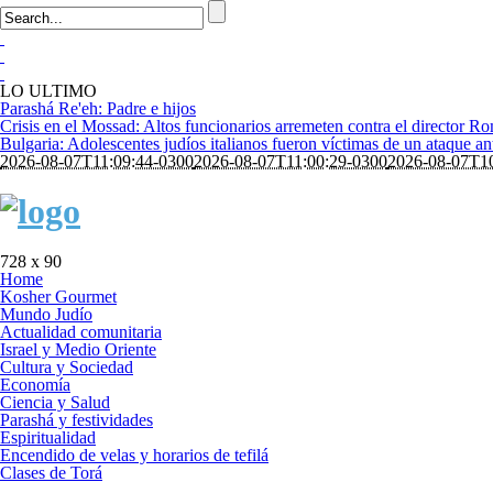
LO ULTIMO
Parashá Re'eh: Padre e hijos
Crisis en el Mossad: Altos funcionarios arremeten contra el director 
Bulgaria: Adolescentes judíos italianos fueron víctimas de un ataque a
2026-08-07T11:09:44-0300
2026-08-07T11:00:29-0300
2026-08-07T10
728 x 90
Home
Kosher Gourmet
Mundo Judío
Actualidad comunitaria
Israel y Medio Oriente
Cultura y Sociedad
Economía
Ciencia y Salud
Parashá y festividades
Espiritualidad
Encendido de velas y horarios de tefilá
Clases de Torá