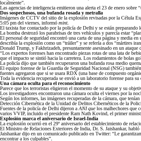
localmente”.
Las agencias de inteligencia emitieron una alerta el 23 de enero sobre “u
Dos sospechosos, una bufanda rosada y metralla
Imágenes de CCTV del sitio de la explosión revisadas por la Célula Esp
5:05 pm del viernes, informó
mint
.
El taxista fue contactado por la policía de Delhi y se están preparando
La bomba destrozó los parabrisas de tres vehículos y parecía estar “plant
El personal de seguridad encontró una carta de una página y media en un
describía la explosión como un “tráiler” y se refería a dos “mártires i
Donald Trump, y Fakhrizadeh, presuntamente asesinado en un ataque di
“Los expertos forenses han encontrado piezas rotas de una lata de bebida
que el impacto se sintió hacia la carretera. Los rodamientos de bolas go
La policía dijo que también recuperaron una bufanda rosa medio quemad
El equipo forense de la Guardia de Seguridad Nacional (NSG) también re
fuentes agregaron que si se usara RDX (una base de compuesto orgánic
Toda la evidencia recuperada se envió a un laboratorio forense para su
Una cámara oculta para el reconocimiento
Parece que los terroristas eligieron el momento de su ataque y su objet
Los investigadores encontraron una cámara oculta el viernes por la noc
Según los informes, las imágenes recuperadas de la cámara, que tenían 
Detección Cibernética de la Unidad de Delitos Cibernéticos de la Polic
Fuentes de la policía de Delhi dijeron a
ANI que
los malhechores que co
varios VVIP, incluido el presidente Ram Nath Kovind, el primer ministr
Explosión marca el aniversario de Israel-India
La explosión ocurrió en el 29º aniversario del establecimiento de relacio
El Ministro de Relaciones Exteriores de India, Dr. S. Jaishankar, habl
Jaishankar dijo en un comunicado publicado en Twitter: “Le garantizamo
encontrar a los culpables”.