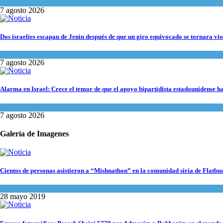
Cultura y Sociedad
,
Tema del día
7 agosto 2026
Dos israelíes escapan de Jenin después de que un giro equivocado se tornara vio
Tema del día
7 agosto 2026
Alarma en Israel: Crece el temor de que el apoyo bipartidista estadounidense 
Israel y Medio Oriente
7 agosto 2026
Galería de Imagenes
Cientos de personas asistieron a “Mishnathon” en la comunidad siria de Flatbu
Actualidad comunitaria
28 mayo 2019