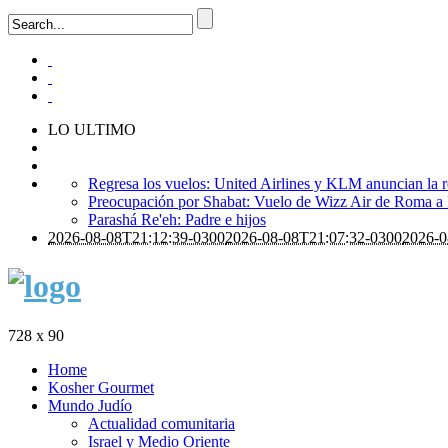
LO ULTIMO
Regresa los vuelos: United Airlines y KLM anuncian la r
Preocupación por Shabat: Vuelo de Wizz Air de Roma a Is
Parashá Re'eh: Padre e hijos
2026-08-08T21:12:39-0300
2026-08-08T21:07:32-0300
2026-0
728 x 90
Home
Kosher Gourmet
Mundo Judío
Actualidad comunitaria
Israel y Medio Oriente