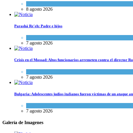
Cultura y Sociedad
,
Israel y Medio Oriente
8 agosto 2026
Parashá Re'eh: Padre e hijos
Espiritualidad
,
Tema del día
7 agosto 2026
Crisis en el Mossad: Altos funcionarios arremeten contra el director
Tema del día
7 agosto 2026
Bulgaria: Adolescentes judíos italianos fueron víctimas de un ataque a
Cultura y Sociedad
,
Tema del día
7 agosto 2026
Galería de Imagenes