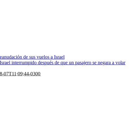
eanudación de sus vuelos a Israel
rael interrumpido después de que un pasajero se negara a volar
8-07T11:09:44-0300