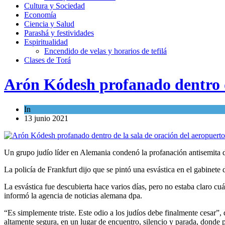
Cultura y Sociedad
Economía
Ciencia y Salud
Parashá y festividades
Espiritualidad
Encendido de velas y horarios de tefilá
Clases de Torá
Arón Kódesh profanado dentro d
In
Cultura y Sociedad
13 junio 2021
Un grupo judío líder en Alemania condenó la profanación antisemita
La policía de Frankfurt dijo que se pintó una esvástica en el gabinete d
La esvástica fue descubierta hace varios días, pero no estaba claro cu
informó la agencia de noticias alemana dpa.
“Es simplemente triste. Este odio a los judíos debe finalmente cesar
altamente segura, en un lugar de encuentro, silencio y parada, donde 