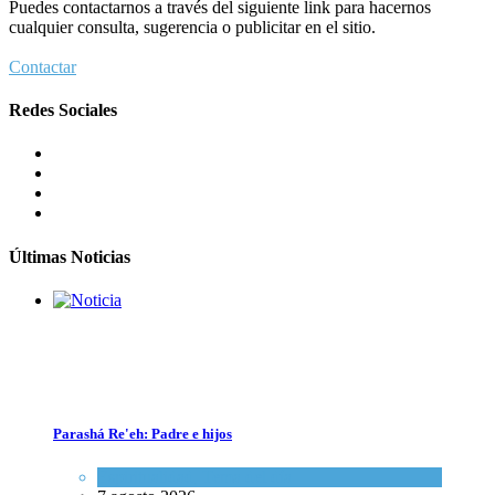
Puedes contactarnos a través del siguiente link para hacernos
7 agosto 2026
cualquier consulta, sugerencia o publicitar en el sitio.
Contactar
Dos israelíes escapan de Jenin después de que un giro equivocado se to
Redes Sociales
Tema del día
7 agosto 2026
Alarma en Israel: Crece el temor de que el apoyo bipartidista
estadounidense haya sufrido un daño permanente
Israel y Medio Oriente
7 agosto 2026
Últimas Noticias
Parashá Re'eh: Padre e hijos
Alarma en Israel: Crece el temor de que el apoyo bipartidista estadou
Espiritualidad
,
Tema del día