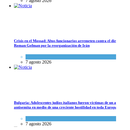
7 agosto 2026
Israel y Medio Oriente
7 agosto 2026
Crisis en el Mossad: Altos funcionarios arremeten contra el director
Roman Gofman por la reorganización de Irán
Tema del día
7 agosto 2026
Lejos de ser destruido: Irán todavía tiene suficiente material nuclear 
Tema del día
Bulgaria: Adolescentes judíos italianos fueron víctimas de un ataque
7 agosto 2026
antisemita en medio de una creciente hostilidad en toda Europa
Cultura y Sociedad
,
Tema del día
7 agosto 2026