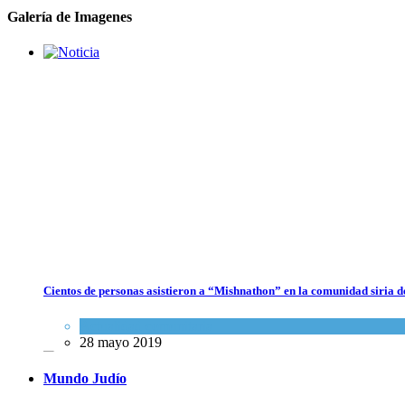
Galería de Imagenes
Dos israelíes escapan de Jenin después de que un giro equivocado se
tornara violento
Tema del día
7 agosto 2026
Cientos de personas asistieron a “Mishnathon” en la comunidad siria d
Alarma en Israel: Crece el temor de que el apoyo bipartidista
estadounidense haya sufrido un daño permanente
Actualidad comunitaria
28 mayo 2019
Israel y Medio Oriente
7 agosto 2026
Mundo Judío