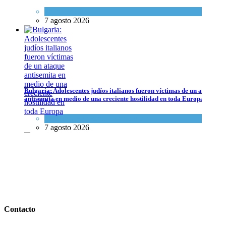
Tema del día
7 agosto 2026
Bulgaria: Adolescentes judíos italianos fueron víctimas de un ataque
Bulgaria: Adolescentes judíos italianos fueron víctimas de un ataque a
antisemita en medio de una creciente hostilidad en toda Europa
Cultura y Sociedad
,
Tema del día
Cultura y Sociedad
,
Tema del día
7 agosto 2026
7 agosto 2026
Dos israelíes escapan de Jenin después de que un giro equivocado se
tornara violento
Contacto
Tema del día