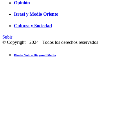
Opinión
Israel y Medio Oriente
Cultura y Sociedad
Subir
© Copyright - 2024 - Todos los derechos reservados
Diseño Web – Diagonal Media
Ensayo fotográfico: Pesach Sheini 5779 por Admorim y Rabbonim en 
Actualidad comunitaria
28 mayo 2019