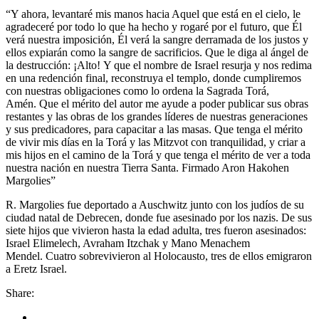
“Y ahora, levantaré mis manos hacia Aquel que está en el cielo, le
agradeceré por todo lo que ha hecho y rogaré por el futuro, que Él
verá nuestra imposición, Él verá la sangre derramada de los justos y
ellos expiarán como la sangre de sacrificios. Que le diga al ángel de
la destrucción: ¡Alto! Y que el nombre de Israel resurja y nos redima
en una redención final, reconstruya el templo, donde cumpliremos
con nuestras obligaciones como lo ordena la Sagrada Torá,
Amén. Que el mérito del autor me ayude a poder publicar sus obras
restantes y las obras de los grandes líderes de nuestras generaciones
y sus predicadores, para capacitar a las masas. Que tenga el mérito
de vivir mis días en la Torá y las Mitzvot con tranquilidad, y criar a
mis hijos en el camino de la Torá y que tenga el mérito de ver a toda
nuestra nación en nuestra Tierra Santa. Firmado Aron Hakohen
Margolies”
R. Margolies fue deportado a Auschwitz junto con los judíos de su
ciudad natal de Debrecen, donde fue asesinado por los nazis. De sus
siete hijos que vivieron hasta la edad adulta, tres fueron asesinados:
Israel Elimelech, Avraham Itzchak y Mano Menachem
Mendel. Cuatro sobrevivieron al Holocausto, tres de ellos emigraron
a Eretz Israel.
Share: