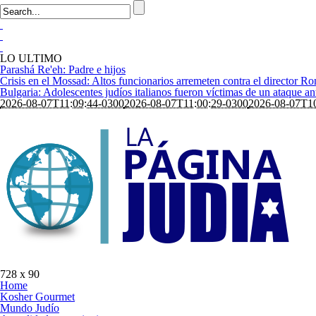
LO ULTIMO
Parashá Re'eh: Padre e hijos
Crisis en el Mossad: Altos funcionarios arremeten contra el director 
Bulgaria: Adolescentes judíos italianos fueron víctimas de un ataque a
2026-08-07T11:09:44-0300
2026-08-07T11:00:29-0300
2026-08-07T10
728 x 90
Home
Kosher Gourmet
Mundo Judío