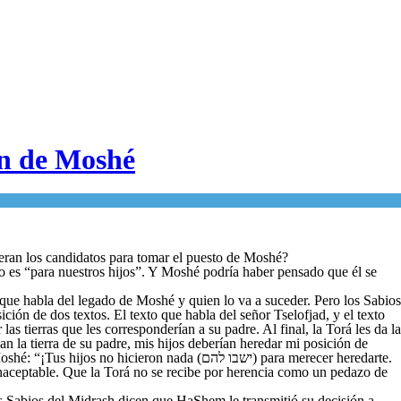
ón de Moshé
eran los candidatos para tomar el puesto de Moshé?
co es “para nuestros hijos”. Y Moshé podría haber pensado que él se
que habla del legado de Moshé y quien lo va a suceder. Pero los Sabios
ión de dos textos. El texto que habla del señor Tselofjad, y el texto
s tierras que les corresponderían a su padre. Al final, la Torá les da la
n la tierra de su padre, mis hijos deberían heredar mi posición de
on nada (ישבו להם) para merecer heredarte.
inaceptable. Que la Torá no se recibe por herencia como un pedazo de
os Sabios del Midrash dicen que HaShem le transmitió su decisión a