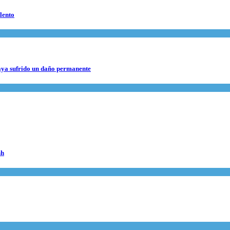
lento
haya sufrido un daño permanente
sh