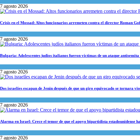
Espiritualidad
,
Tema del día
7 agosto 2026
Crisis en el Mossad: Altos funcionarios arremeten contra el director Roman Go
Tema del día
7 agosto 2026
Bulgaria: Adolescentes judíos italianos fueron víctimas de un ataque antisemita
Cultura y Sociedad
,
Tema del día
7 agosto 2026
Dos israelíes escapan de Jenin después de que un giro equivocado se tornara vio
Tema del día
7 agosto 2026
Alarma en Israel: Crece el temor de que el apoyo bipartidista estadounidense 
Israel y Medio Oriente
7 agosto 2026