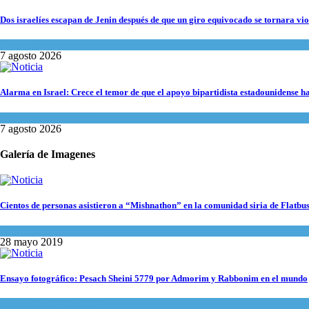
Dos israelíes escapan de Jenin después de que un giro equivocado se tornara vio
Tema del día
7 agosto 2026
Alarma en Israel: Crece el temor de que el apoyo bipartidista estadounidense 
Israel y Medio Oriente
7 agosto 2026
Galería de Imagenes
Cientos de personas asistieron a “Mishnathon” en la comunidad siria de Flatbu
Actualidad comunitaria
28 mayo 2019
Ensayo fotográfico: Pesach Sheini 5779 por Admorim y Rabbonim en el mundo
Actualidad comunitaria