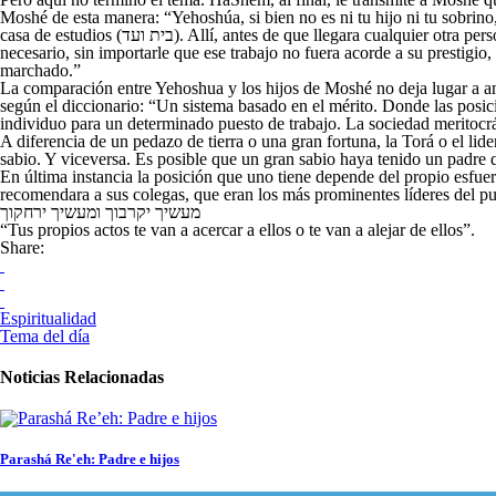
Moshé de esta manera: “Yehoshúa, si bien no es ni tu hijo ni tu sobrin
casa de estudios (בית ועד). Allí, antes de que llegara cualquier otra persona, Yehoshúa limpiaba el piso, disponía las alfombras y arreglaba los bancos. Es decir, estaba dispuesto a realizar cualquier trabajo que fuera
necesario, sin importarle que ese trabajo no fuera acorde a su prestigi
marchado.”
La comparación entre Yehoshua y los hijos de Moshé no deja lugar a am
según el diccionario: “Un sistema basado en el mérito. Donde las posici
individuo para un determinado puesto de trabajo. La sociedad meritocrát
A diferencia de un pedazo de tierra o una gran fortuna, la Torá o el li
sabio. Y viceversa. Es posible que un gran sabio haya tenido un padre 
En última instancia la posición que uno tiene depende del propio esfue
recomendara a sus colegas, que eran los más prominentes líderes del pu
מעשיך יקרבוך ומעשיך ירחקוך
“Tus propios actos te van a acercar a ellos o te van a alejar de ellos”.
Share:
Espiritualidad
Tema del día
Noticias Relacionadas
Parashá Re'eh: Padre e hijos