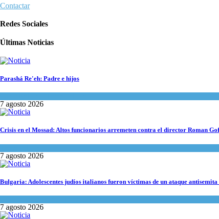
Contactar
Redes Sociales
Últimas Noticias
Parashá Re'eh: Padre e hijos
Espiritualidad
,
Tema del día
7 agosto 2026
Crisis en el Mossad: Altos funcionarios arremeten contra el director Roman Go
Tema del día
7 agosto 2026
Bulgaria: Adolescentes judíos italianos fueron víctimas de un ataque antisemita
Cultura y Sociedad
,
Tema del día
7 agosto 2026