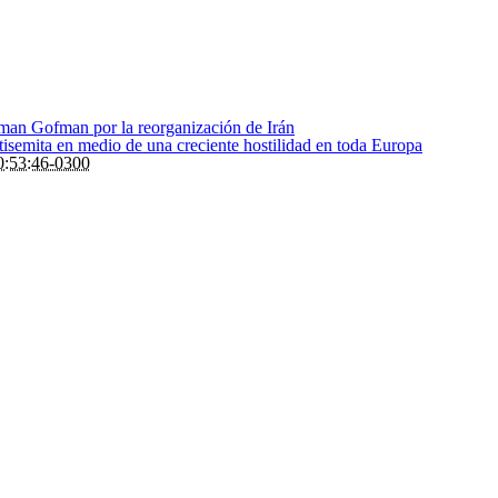
Roman Gofman por la reorganización de Irán
ntisemita en medio de una creciente hostilidad en toda Europa
:53:46-0300