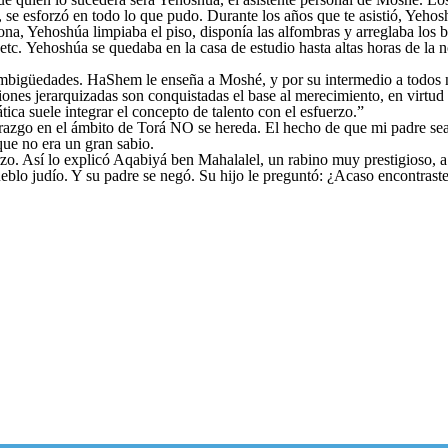
o, se esforzó en todo lo que pudo. Durante los años que te asistió, Yeh
o, etc. Yehoshúa se quedaba en la casa de estudio hasta altas horas de 
bigüedades. HaShem le enseña a Moshé, y por su intermedio a todos nos
ones jerarquizadas son conquistadas el base al merecimiento, en virtud d
ica suele integrar el concepto de talento con el esfuerzo.”
derazgo en el ámbito de Torá NO se hereda. El hecho de que mi padre sea
que no era un gran sabio.
rzo. Así lo explicó Aqabiyá ben Mahalalel, un rabino muy prestigioso, a
eblo judío. Y su padre se negó. Su hijo le preguntó: ¿Acaso encontrast