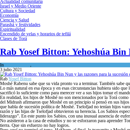
Actualidad comunitaria
Israel y Medio Oriente
Cultura y Sociedad
Economía
Ciencia y Salud
Parashá y festividades
Espiritualidad
Encendido de velas y horarios de tefilá
Clases de Torá
Rab Yosef Bitton: Yehoshúa Bin 
In
Espiritualidad
,
Tema del día
3 julio 2021
Rab
Yosef Bitton
Moshé Rabenu sabe que su vida pronto va a terminar. También sabe que 
Lo más natural en esa época y en esas circunstancias hubiera sido que l
sacrificó lo suficiente como para merecer ver a sus hijos tomar el mand
En realidad, los hijos de Moshé no son mencionados por la Torá como c
del Midrash afirmaron que Moshé en un principio sí pensó en sus hijos c
que habla de sucesión política de Moshé. Tselofjad no tenían hijos varon
razón y las hijas de Tselofjad obtuvieron su herencia. Los Sabios espe
liderazgo”. En este punto los Sabios, con una inusual ausencia de eufemismos, recon
No asistieron a la casa de estudios y no se esforzaron para aprender T
tierra. Que sin esfuerzo no hay logros.
Pero aquí no terminó el tema. HaShem, al final, le transmite a Moshé 