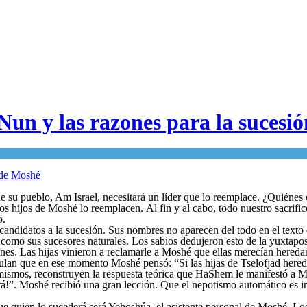
Nun y las razones para la sucesi
su pueblo, Am Israel, necesitará un líder que lo reemplace. ¿Quiénes 
os hijos de Moshé lo reemplacen. Al fin y al cabo, todo nuestro sacrifi
o.
andidatos a la sucesión. Sus nombres no aparecen del todo en el texto 
omo sus sucesores naturales. Los sabios dedujeron esto de la yuxtaposic
es. Las hijas vinieron a reclamarle a Moshé que ellas merecían heredar la
culan que en ese momento Moshé pensó: “Si las hijas de Tselofjad hereda
struyen la respuesta teórica que HaShem le manifestó a Moshé: “¡Tus hijos no hicier
orá!”. Moshé recibió una gran lección. Que el nepotismo automático es 
que quien lo sucederá será Yehoshúa, el asistente personal de Moshé. L