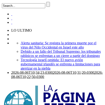
LO ULTIMO
Alerta sanitaria: Se registra la primera muerte por el
virus del Nilo Occidental en Israel este año
Debido a un fallo del Tribunal Supremo: los tribunales
rabínicos se enfrentan a un cierre a partir del domingo
Tecnología israelí omitida: El nuevo avión
gubernamental irlandés se enfrenta a limitaciones para
aterrizar en la niebla
2026-08-06T10:34:23-0300
2026-08-06T10:31:20-0300
2026-
08-06T10:22:50-0300