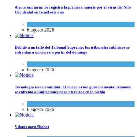
Alerta sanitaria: Se registra la primera muerte por el virus del Nilo
Occidental en Israel este año
Ciencia y Salud
6 agosto 2026
Debido a un fallo del Tribunal Supremo: los tribunales rabínicos se
enfrentan a un cierre a partir del domingo
Tema del día
6 agosto 2026
Tecnología israelí omitida: El nuevo avión gubernamental irlandés
se enfrenta a limitaciones para aterrizar en la niebla
Economía y Negocios
6 agosto 2026
5 datos para Shabat