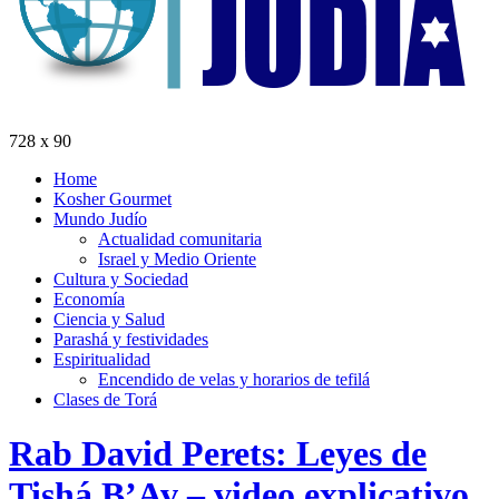
728 x 90
Home
Kosher Gourmet
Mundo Judío
Actualidad comunitaria
Israel y Medio Oriente
Cultura y Sociedad
Economía
Ciencia y Salud
Parashá y festividades
Espiritualidad
Encendido de velas y horarios de tefilá
Clases de Torá
Rab David Perets: Leyes de
Tishá B’Av – video explicativo