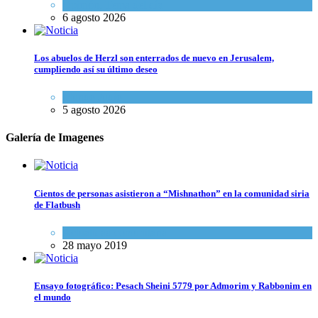
Opinión
,
Tema del día
6 agosto 2026
Los abuelos de Herzl son enterrados de nuevo en Jerusalem,
cumpliendo así su último deseo
Mundo Judío
5 agosto 2026
Galería de Imagenes
Cientos de personas asistieron a “Mishnathon” en la comunidad siria
de Flatbush
Actualidad comunitaria
28 mayo 2019
Ensayo fotográfico: Pesach Sheini 5779 por Admorim y Rabbonim en
el mundo