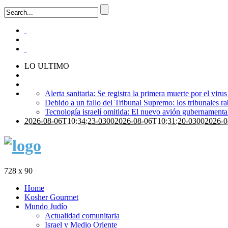
LO ULTIMO
Alerta sanitaria: Se registra la primera muerte por el viru
Debido a un fallo del Tribunal Supremo: los tribunales ra
Tecnología israelí omitida: El nuevo avión gubernamental i
2026-08-06T10:34:23-0300
2026-08-06T10:31:20-0300
2026-0
728 x 90
Home
Kosher Gourmet
Mundo Judío
Actualidad comunitaria
Israel y Medio Oriente