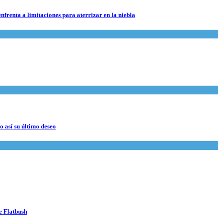
nfrenta a limitaciones para aterrizar en la niebla
 así su último deseo
e Flatbush