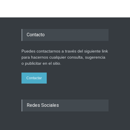
limitaciones para aterrizar
en la niebla
Economía y Negocios
6 agosto 2026
Contacto
5 datos para Shabat
Opinión
,
Tema del día
6 agosto 2026
Puedes contactarnos a través del siguiente link
para hacernos cualquier consulta, sugerencia
o publicitar en el sitio.
Contactar
Redes Sociales