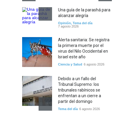
Una guía de la parashá para
Alerta 
alcanzar alegría
por el 
Opinión
,
Tema del día
Ciencia 
7 agosto 2026
Alerta sanitaria: Se registra
la primera muerte por el
virus del Nilo Occidental en
Israel este año
Ciencia y Salud
6 agosto 2026
Debido a un fallo del
Tribunal Supremo: los
tribunales rabínicos se
enfrentan a un cierre a
partir del domingo
Tema del día
6 agosto 2026
Tecnología israelí omitida: El
nuevo avión gubernamental
irlandés se enfrenta a