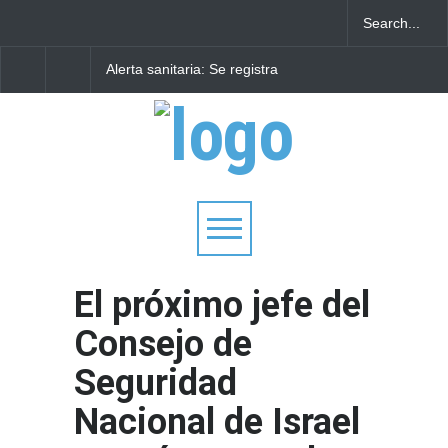
Alerta sanitaria: Se registra
Debido a un fallo del
la primera muerte por el
Tribunal Supremo: los
virus del Nilo Occidental en
tribunales rabínicos s
Israel este año
enfrentan a un cierre 
partir del domingo
El próximo jefe del
Consejo de
Seguridad
Nacional de Israel