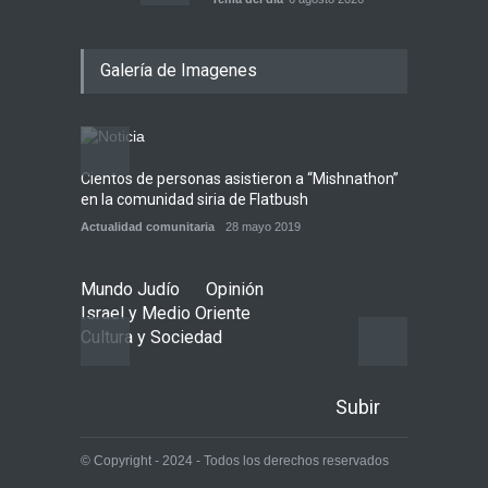
Tecnología israelí omitida: El
Galería de Imagenes
nuevo avión gubernamental
irlandés se enfrenta a
limitaciones para aterrizar
en la niebla
Economía y Negocios
6 agosto 2026
Cientos de personas asistieron a “Mishnathon”
Ensayo
en la comunidad siria de Flatbush
Admori
5 datos para Shabat
Actualidad comunitaria
28 mayo 2019
Actuali
Opinión
,
Tema del día
6 agosto 2026
Mundo Judío
Opinión
Israel y Medio Oriente
Cultura y Sociedad
Subir
© Copyright - 2024 - Todos los derechos reservados