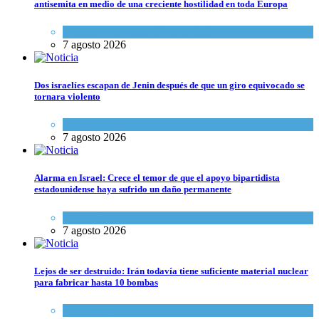
antisemita en medio de una creciente hostilidad en toda Europa
Cultura y Sociedad
,
Tema del día
7 agosto 2026
Dos israelíes escapan de Jenin después de que un giro equivocado se
tornara violento
Tema del día
7 agosto 2026
Alarma en Israel: Crece el temor de que el apoyo bipartidista
estadounidense haya sufrido un daño permanente
Israel y Medio Oriente
7 agosto 2026
Lejos de ser destruido: Irán todavía tiene suficiente material nuclear
para fabricar hasta 10 bombas
Tema del día