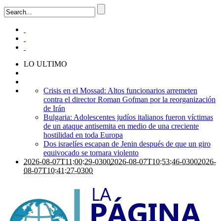
LO ULTIMO
Crisis en el Mossad: Altos funcionarios arremeten
contra el director Roman Gofman por la reorganización
de Irán
Bulgaria: Adolescentes judíos italianos fueron víctimas
de un ataque antisemita en medio de una creciente
hostilidad en toda Europa
Dos israelíes escapan de Jenin después de que un giro
equivocado se tornara violento
2026-08-07T11:00:29-0300
2026-08-07T10:53:46-0300
2026-
08-07T10:41:27-0300