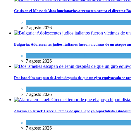
Crisis en el Mossad: Altos funcionarios arremeten contra el director
Tema del día
7 agosto 2026
Bulgaria: Adolescentes judíos italianos fueron víctimas de un ataque a
Cultura y Sociedad
,
Tema del día
7 agosto 2026
Dos israelíes escapan de Jenin después de que un giro equivocado se to
Tema del día
7 agosto 2026
Alarma en Israel: Crece el temor de que el apoyo bipartidista estadou
Israel y Medio Oriente
7 agosto 2026