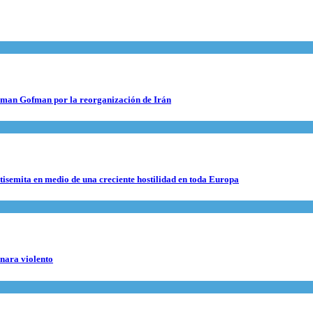
 Roman Gofman por la reorganización de Irán
ntisemita en medio de una creciente hostilidad en toda Europa
rnara violento