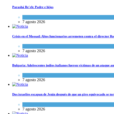
Parashá Re'eh: Padre e hijos
Espiritualidad
,
Tema del día
7 agosto 2026
Crisis en el Mossad: Altos funcionarios arremeten contra el director
Tema del día
7 agosto 2026
Bulgaria: Adolescentes judíos italianos fueron víctimas de un ataque a
Cultura y Sociedad
,
Tema del día
7 agosto 2026
Dos israelíes escapan de Jenin después de que un giro equivocado se to
Tema del día
7 agosto 2026