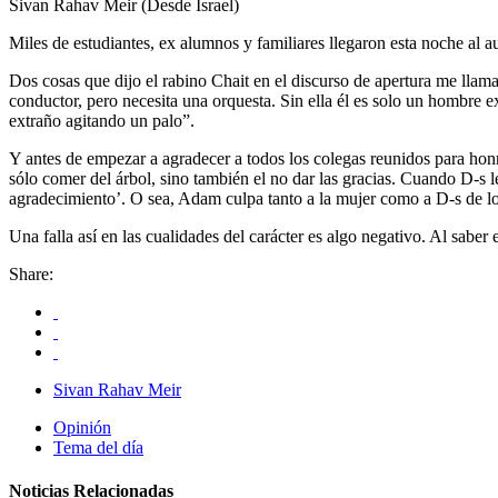
Sivan Rahav Meir (Desde Israel)
Miles de estudiantes, ex alumnos y familiares llegaron esta noche al
Dos cosas que dijo el rabino Chait en el discurso de apertura me llama
conductor, pero necesita una orquesta. Sin ella él es solo un hombre 
extraño agitando un palo”.
Y antes de empezar a agradecer a todos los colegas reunidos para honr
sólo comer del árbol, sino también el no dar las gracias. Cuando D-s l
agradecimiento’. O sea, Adam culpa tanto a la mujer como a D-s de lo
Una falla así en las cualidades del carácter es algo negativo. Al saber
Share:
Sivan Rahav Meir
Opinión
Tema del día
Noticias Relacionadas