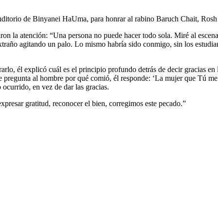
 auditorio de Binyanei HaUma, para honrar al rabino Baruch Chait, Ros
ron la atención: “Una persona no puede hacer todo sola. Miré al escenar
extraño agitando un palo. Lo mismo habría sido conmigo, sin los estudia
arlo, él explicó cuál es el principio profundo detrás de decir gracias 
e pregunta al hombre por qué comió, él responde: ‘La mujer que Tú me di
 ocurrido, en vez de dar las gracias.
 expresar gratitud, reconocer el bien, corregimos este pecado.”