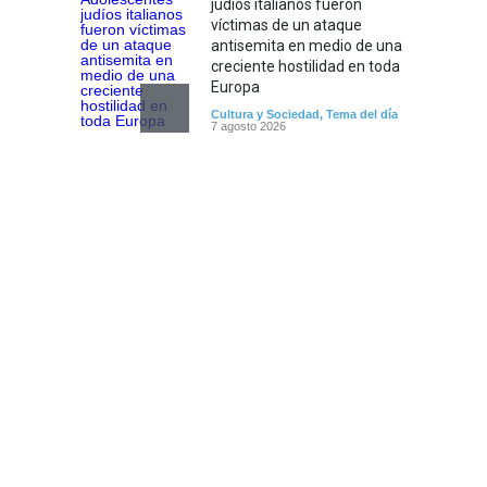
judíos italianos fueron
víctimas de un ataque
antisemita en medio de una
creciente hostilidad en toda
Europa
Cultura y Sociedad
,
Tema del día
7 agosto 2026
Dos israelíes escapan de
Jenin después de que un
giro equivocado se tornara
violento
Tema del día
7 agosto 2026
Alarma en Israel: Crece el
temor de que el apoyo
bipartidista estadounidense
haya sufrido un daño
permanente
Israel y Medio Oriente
7 agosto 2026