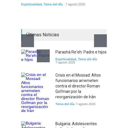
Crisis 
Espiritualidad
,
Tema del día
7 agosto 2026
arreme
por la 
Tema del
Últimas Noticias
Parashá Re'eh: Padre e hijos
Espiritualidad
,
Tema del día
7 agosto 2026
Crisis en el Mossad: Altos
funcionarios arremeten
contra el director Roman
Gofman por la
reorganización de Irán
Tema del día
7 agosto 2026
Bulgaria: Adolescentes