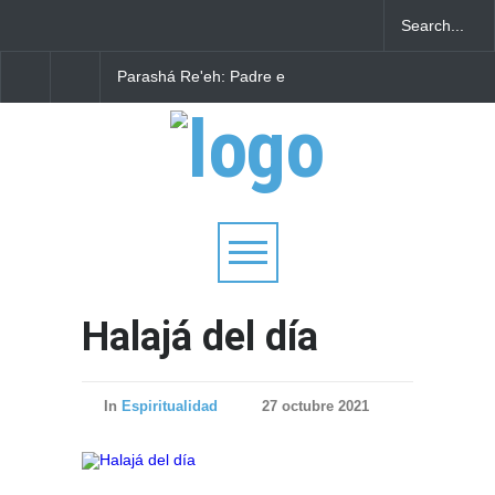
Parashá Re'eh: Padre e
Crisis en el Mossad: A
hijos
funcionarios arremete
contra el director Ro
Gofman por la
reorganización de Irá
Halajá del día
In
Espiritualidad
27 octubre 2021