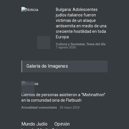
Bulgaria: Adolescentes
judíos italianos fueron
víctimas de un ataque
antisemita en medio de una
creciente hostilidad en toda
Europa
Cultura y Sociedad
,
Tema del día
7 agosto 2026
Dos israelíes escapan de
Galería de Imagenes
Jenin después de que un
giro equivocado se tornara
violento
Tema del día
7 agosto 2026
Cientos de personas asistieron a “Mishnathon”
Ensayo
Alarma en Israel: Crece el
en la comunidad siria de Flatbush
Admori
temor de que el apoyo
bipartidista estadounidense
Actualidad comunitaria
28 mayo 2019
Actuali
haya sufrido un daño
permanente
Mundo Judío
Opinión
Israel y Medio Oriente