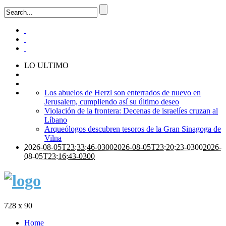
LO ULTIMO
Los abuelos de Herzl son enterrados de nuevo en
Jerusalem, cumpliendo así su último deseo
Violación de la frontera: Decenas de israelíes cruzan al
Líbano
Arqueólogos descubren tesoros de la Gran Sinagoga de
Vilna
2026-08-05T23:33:46-0300
2026-08-05T23:20:23-0300
2026-
08-05T23:16:43-0300
728 x 90
Home