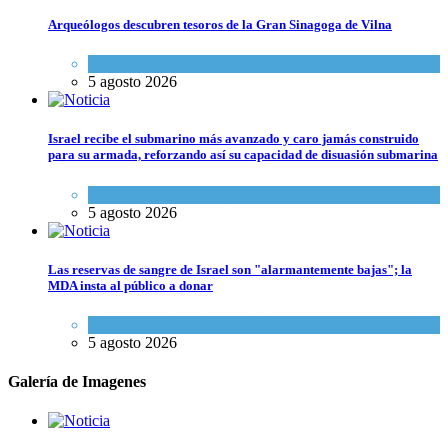
Arqueólogos descubren tesoros de la Gran Sinagoga de Vilna
Cultura y Sociedad
,
Tema del día
5 agosto 2026
Israel recibe el submarino más avanzado y caro jamás construido
para su armada, reforzando así su capacidad de disuasión submarina
Israel y Medio Oriente
,
Tema del día
5 agosto 2026
Las reservas de sangre de Israel son "alarmantemente bajas"; la
MDA insta al público a donar
Ciencia y Salud
,
Tema del día
5 agosto 2026
Galería de Imagenes