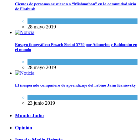
Cientos de personas asistieron a “Mishnathon” en la comunidad siria
de Flatbush
Actualidad comunitaria
28 mayo 2019
Ensayo fotográfico: Pesach Sheini 5779 por Admorim y Rabbonim en
el mundo
Actualidad comunitaria
28 mayo 2019
El inesperado compañero de aprendizaje del rabino Jaim Kanievsky
Espiritualidad
,
Tema del día
23 junio 2019
Mundo Judío
Opinión
Israel y Medio Oriente