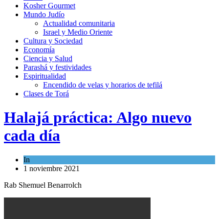
Kosher Gourmet
Mundo Judío
Actualidad comunitaria
Israel y Medio Oriente
Cultura y Sociedad
Economía
Ciencia y Salud
Parashá y festividades
Espiritualidad
Encendido de velas y horarios de tefilá
Clases de Torá
Halajá práctica: Algo nuevo
cada día
In
Espiritualidad
1 noviembre 2021
Rab Shemuel Benarrolch