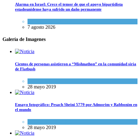
Alarma en Israel: Crece el temor de que el apoyo bipartidista
estadounidense haya sufrido un daño permanente
Israel y Medio Oriente
7 agosto 2026
Galería de Imagenes
Cientos de personas asistieron a “Mishnathon” en la comunidad siria
de Flatbush
Actualidad comunitaria
28 mayo 2019
Ensayo fotográfico: Pesach Sheini 5779 por Admorim y Rabbonim en
el mundo
Actualidad comunitaria
28 mayo 2019