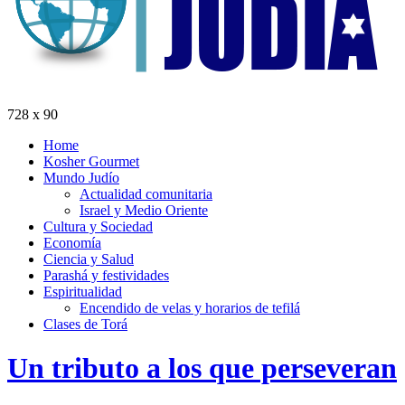
728 x 90
Home
Kosher Gourmet
Mundo Judío
Actualidad comunitaria
Israel y Medio Oriente
Cultura y Sociedad
Economía
Ciencia y Salud
Parashá y festividades
Espiritualidad
Encendido de velas y horarios de tefilá
Clases de Torá
Un tributo a los que perseveran