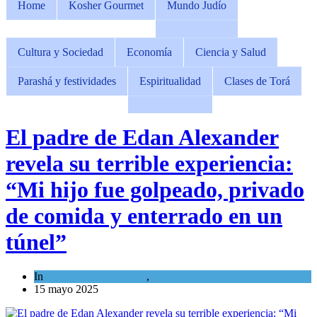
Home
Kosher Gourmet
Mundo Judío
Cultura y Sociedad
Economía
Ciencia y Salud
Parashá y festividades
Espiritualidad
Clases de Torá
El padre de Edan Alexander
revela su terrible experiencia:
“Mi hijo fue golpeado, privado
de comida y enterrado en un
túnel”
In
Israel y Medio Oriente
,
Tema del día
15 mayo 2025