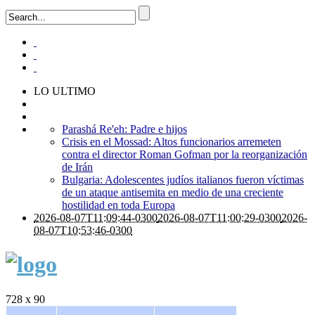
LO ULTIMO
Parashá Re'eh: Padre e hijos
Crisis en el Mossad: Altos funcionarios arremeten
contra el director Roman Gofman por la reorganización
de Irán
Bulgaria: Adolescentes judíos italianos fueron víctimas
de un ataque antisemita en medio de una creciente
hostilidad en toda Europa
2026-08-07T11:09:44-0300
2026-08-07T11:00:29-0300
2026-
08-07T10:53:46-0300
728 x 90