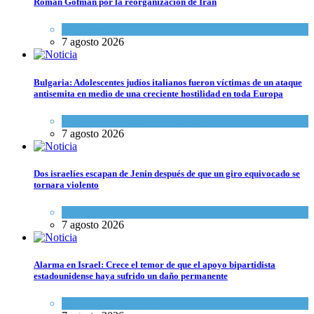
Roman Gofman por la reorganización de Irán
Tema del día
7 agosto 2026
Bulgaria: Adolescentes judíos italianos fueron víctimas de un ataque
antisemita en medio de una creciente hostilidad en toda Europa
Cultura y Sociedad
,
Tema del día
7 agosto 2026
Dos israelíes escapan de Jenin después de que un giro equivocado se
tornara violento
Tema del día
7 agosto 2026
Alarma en Israel: Crece el temor de que el apoyo bipartidista
estadounidense haya sufrido un daño permanente
Israel y Medio Oriente