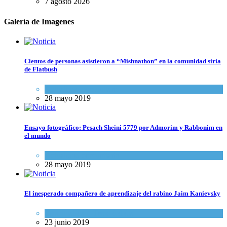
7 agosto 2026
Galería de Imagenes
Cientos de personas asistieron a “Mishnathon” en la comunidad siria
de Flatbush
Actualidad comunitaria
28 mayo 2019
Ensayo fotográfico: Pesach Sheini 5779 por Admorim y Rabbonim en
el mundo
Actualidad comunitaria
28 mayo 2019
El inesperado compañero de aprendizaje del rabino Jaim Kanievsky
Espiritualidad
,
Tema del día
23 junio 2019