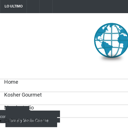
LO ULTIMO
Parashá Re'eh: Padre e hijos
Crisis en el Mossad: Altos funcionar
director Roman Gofman por la reorg
2026-08-07T11:09:44-0300
Home
Kosher Gourmet
Mundo Judío
Actualidad
comunitaria
Cultura y Sociedad
Israel y Medio Oriente