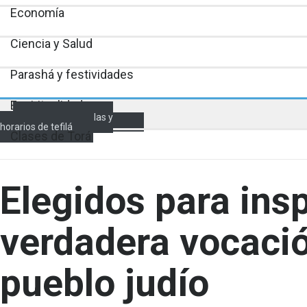
Economía
Ciencia y Salud
Parashá y festividades
Espiritualidad
Encendido de velas y
horarios de tefilá
Clases de Torá
Elegidos para insp
verdadera vocació
pueblo judío