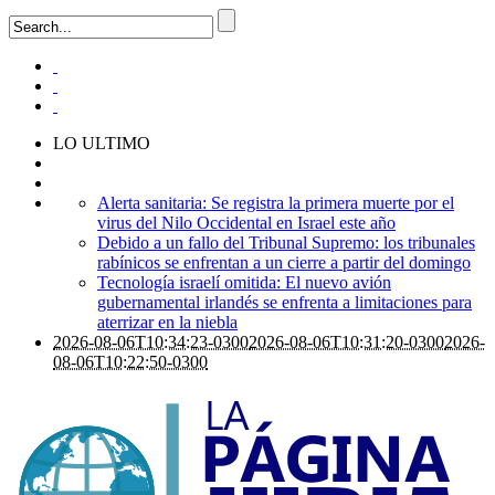
LO ULTIMO
Alerta sanitaria: Se registra la primera muerte por el
virus del Nilo Occidental en Israel este año
Debido a un fallo del Tribunal Supremo: los tribunales
rabínicos se enfrentan a un cierre a partir del domingo
Tecnología israelí omitida: El nuevo avión
gubernamental irlandés se enfrenta a limitaciones para
aterrizar en la niebla
2026-08-06T10:34:23-0300
2026-08-06T10:31:20-0300
2026-
08-06T10:22:50-0300