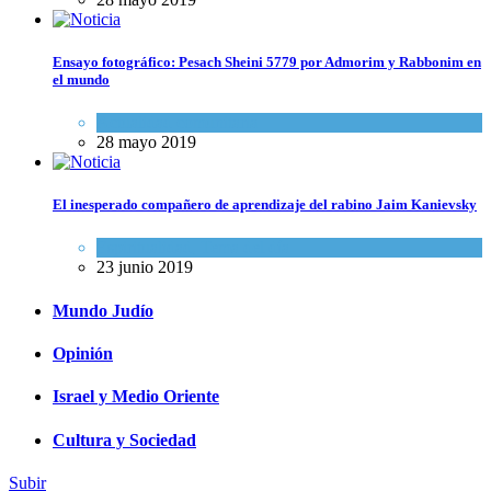
Ensayo fotográfico: Pesach Sheini 5779 por Admorim y Rabbonim en
el mundo
Actualidad comunitaria
28 mayo 2019
El inesperado compañero de aprendizaje del rabino Jaim Kanievsky
Espiritualidad
,
Tema del día
23 junio 2019
Mundo Judío
Opinión
Israel y Medio Oriente
Cultura y Sociedad
Subir