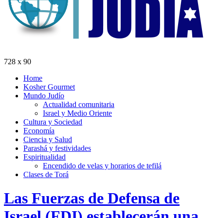
728 x 90
Home
Kosher Gourmet
Mundo Judío
Actualidad comunitaria
Israel y Medio Oriente
Cultura y Sociedad
Economía
Ciencia y Salud
Parashá y festividades
Espiritualidad
Encendido de velas y horarios de tefilá
Clases de Torá
Las Fuerzas de Defensa de
Israel (FDI) establecerán una