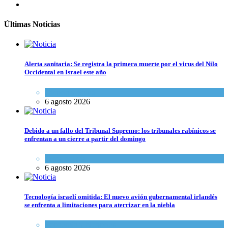
Últimas Noticias
Alerta sanitaria: Se registra la primera muerte por el virus del Nilo
Occidental en Israel este año
Ciencia y Salud
6 agosto 2026
Debido a un fallo del Tribunal Supremo: los tribunales rabínicos se
enfrentan a un cierre a partir del domingo
Tema del día
6 agosto 2026
Tecnología israelí omitida: El nuevo avión gubernamental irlandés
se enfrenta a limitaciones para aterrizar en la niebla
Economía y Negocios