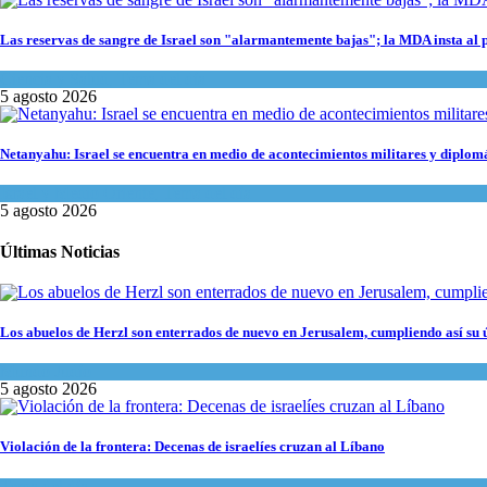
Las reservas de sangre de Israel son "alarmantemente bajas"; la MDA insta al 
Ciencia y Salud
,
Tema del día
5 agosto 2026
Netanyahu: Israel se encuentra en medio de acontecimientos militares y diplom
Israel y Medio Oriente
,
Tema del día
5 agosto 2026
Últimas Noticias
Los abuelos de Herzl son enterrados de nuevo en Jerusalem, cumpliendo así su 
Mundo Judío
5 agosto 2026
Violación de la frontera: Decenas de israelíes cruzan al Líbano
Tema del día