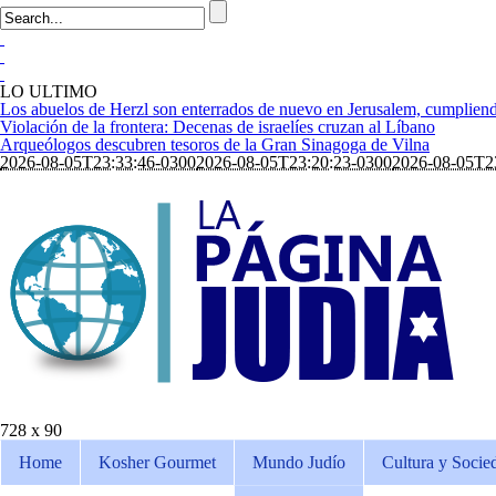
LO ULTIMO
Los abuelos de Herzl son enterrados de nuevo en Jerusalem, cumpliend
Violación de la frontera: Decenas de israelíes cruzan al Líbano
Arqueólogos descubren tesoros de la Gran Sinagoga de Vilna
2026-08-05T23:33:46-0300
2026-08-05T23:20:23-0300
2026-08-05T2
728 x 90
Home
Kosher Gourmet
Mundo Judío
Cultura y Socie