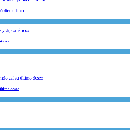
público a donar
áticos
último deseo