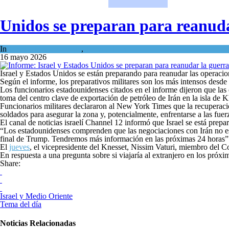
Unidos se preparan para reanud
In
Israel y Medio Oriente
,
Tema del día
16 mayo 2026
Israel y Estados Unidos se están preparando para reanudar las operaci
Según el informe, los preparativos militares son los más intensos desde 
Los funcionarios estadounidenses citados en el informe dijeron que las
toma del centro clave de exportación de petróleo de Irán en la isla de K
Funcionarios militares declararon al New York Times que la recuperació
soldados para asegurar la zona y, potencialmente, enfrentarse a las fuerza
El canal de noticias israelí Channel 12 informó que Israel se está prepa
“Los estadounidenses comprenden que las negociaciones con Irán no es
final de Trump. Tendremos más información en las próximas 24 horas”
El
jueves
, el vicepresidente del Knesset, Nissim Vaturi, miembro del C
En respuesta a una pregunta sobre si viajaría al extranjero en los próx
Share:
Israel y Medio Oriente
Tema del día
Noticias Relacionadas