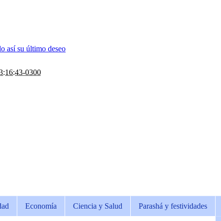
o así su último deseo
3:16:43-0300
dad
Economía
Ciencia y Salud
Parashá y festividades