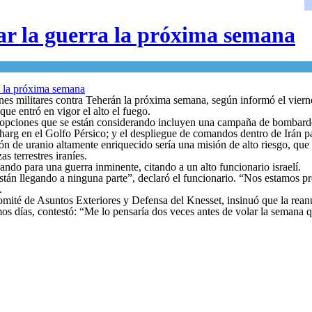
ar la guerra la próxima semana
ones militares contra Teherán la próxima semana, según informó el vie
que entró en vigor el alto el fuego.
 opciones que se están considerando incluyen una campaña de bombardeos 
harg en el Golfo Pérsico; y el despliegue de comandos dentro de Irán par
n de uranio altamente enriquecido sería una misión de alto riesgo, que 
s terrestres iraníes.
rando para una guerra inminente, citando a un alto funcionario israelí.
tán llegando a ninguna parte”, declaró el funcionario. “Nos estamos p
.
omité de Asuntos Exteriores y Defensa del Knesset, insinuó que la reanu
imos días, contestó: “Me lo pensaría dos veces antes de volar la semana 