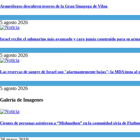
Arqueólogos descubren tesoros de la Gran Sinagoga de Vilna
Cultura y Sociedad
,
Tema del día
5 agosto 2026
Israel recibe el submarino más avanzado y caro jamás construido para su arma
Israel y Medio Oriente
,
Tema del día
5 agosto 2026
Las reservas de sangre de Israel son "alarmantemente bajas"; la MDA insta al 
Ciencia y Salud
,
Tema del día
5 agosto 2026
Galería de Imagenes
Cientos de personas asistieron a “Mishnathon” en la comunidad siria de Flatbu
Actualidad comunitaria
28 mayo 2019