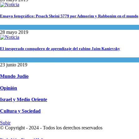
Ensayo fotográfico: Pesach Sheini 5779 por Admorim y Rabbonim en el mundo
Actualidad comunitaria
28 mayo 2019
El inesperado compañero de aprendizaje del rabino Jaim Kanievsky
Espiritualidad
,
Tema del día
23 junio 2019
Mundo Judío
Opinión
Israel y Medio Oriente
Cultura y Sociedad
Subir
© Copyright - 2024 - Todos los derechos reservados