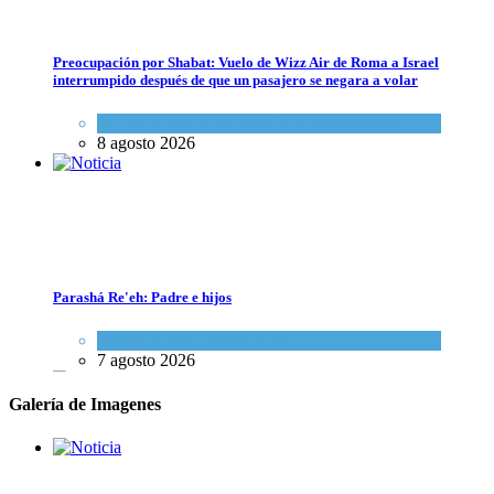
Preocupación por Shabat: Vuelo de Wizz Air de Roma a Israel
interrumpido después de que un pasajero se negara a volar
Cultura y Sociedad
,
Israel y Medio Oriente
8 agosto 2026
Dos israelíes escapan de Jenin después de que un giro equivocado se to
Tema del día
7 agosto 2026
Parashá Re'eh: Padre e hijos
Espiritualidad
,
Tema del día
7 agosto 2026
Galería de Imagenes