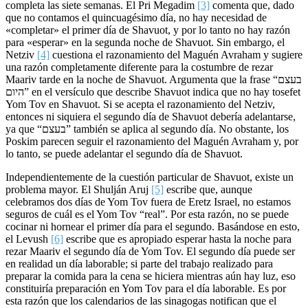
completa las siete semanas. El Pri Megadim
[3]
comenta que, dado
que no contamos el quincuagésimo día, no hay necesidad de
«completar» el primer día de Shavuot, y por lo tanto no hay razón
para «esperar» en la segunda noche de Shavuot. Sin embargo, el
Netziv
[4]
cuestiona el razonamiento del Maguén Avraham y sugiere
una razón completamente diferente para la costumbre de rezar
Maariv tarde en la noche de Shavuot. Argumenta que la frase “בעצם
היום” en el versículo que describe Shavuot indica que no hay tosefet
Yom Tov en Shavuot. Si se acepta el razonamiento del Netziv,
entonces ni siquiera el segundo día de Shavuot debería adelantarse,
ya que “בעצם” también se aplica al segundo día. No obstante, los
Poskim parecen seguir el razonamiento del Maguén Avraham y, por
lo tanto, se puede adelantar el segundo día de Shavuot.
Independientemente de la cuestión particular de Shavuot, existe un
problema mayor. El Shulján Aruj
[5]
escribe que, aunque
celebramos dos días de Yom Tov fuera de Eretz Israel, no estamos
seguros de cuál es el Yom Tov “real”. Por esta razón, no se puede
cocinar ni hornear el primer día para el segundo. Basándose en esto,
el Levush
[6]
escribe que es apropiado esperar hasta la noche para
rezar Maariv el segundo día de Yom Tov. El segundo día puede ser
en realidad un día laborable; si parte del trabajo realizado para
preparar la comida para la cena se hiciera mientras aún hay luz, eso
constituiría preparación en Yom Tov para el día laborable. Es por
esta razón que los calendarios de las sinagogas notifican que el