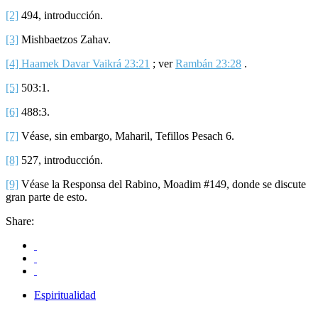
[2]
494, introducción.
[3]
Mishbaetzos Zahav.
[4]
Haamek Davar Vaikrá 23:21
; ver
Rambán 23:28
.
[5]
503:1.
[6]
488:3.
[7]
Véase, sin embargo, Maharil, Tefillos Pesach 6.
[8]
527, introducción.
[9]
Véase la Responsa del Rabino, Moadim #149, donde se discute
gran parte de esto.
Share:
Espiritualidad