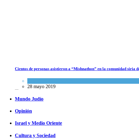
Crisis en el Mossad: Altos funcionarios arremeten contra el director
Roman Gofman por la reorganización de Irán
Tema del día
7 agosto 2026
Cientos de personas asistieron a “Mishnathon” en la comunidad siria d
Bulgaria: Adolescentes judíos italianos fueron víctimas de un ataque
antisemita en medio de una creciente hostilidad en toda Europa
Actualidad comunitaria
28 mayo 2019
Cultura y Sociedad
,
Tema del día
7 agosto 2026
Mundo Judío
Opinión
Israel y Medio Oriente
Cultura y Sociedad