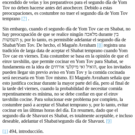
encendido de velas y los preparativos para el segundo día de Yom
Tov no deben hacerse antes del anochecer. Debido a estas
preocupaciones, es costumbre no traer el segundo día de Yom Tov
temprano
[7]
.
Sin embargo, cuando el segundo día de Yom Tov cae en Shabat, no
hay preocupación de que se realice ningún מלאכה durante בין
השמשות y, por lo tanto, es permisible adelantar el segundo día de
Shabat/Yom Tov. De hecho, el Maguén Avraham
[8]
registra una
tradición de larga data de aceptar el Shabat temprano cuando Yom
Tov cae en viernes. Esta costumbre se basa en la opinión de que el
eiruv tavshilin, que permite cocinar en Yom Tov para Shabat, se
fundamenta en la idea de הואיל ואי מיקלעי אורחים, que los invitados
pueden llegar sin previo aviso en Yom Tov y la comida cocinada
será necesaria en Yom Tov mismo. El Maguén Avraham señala que
esto justifica cocinar durante la mayor parte del día, pero al final de
la tarde del viernes, cuando la probabilidad de necesitar comida
repentinamente es mínima, no se debe confiar en que el eiruv
tavshilin cocine. Para solucionar este problema por completo, la
costumbre pasó a aceptar el Shabat temprano y, por lo tanto, evitar
cocinar en las últimas horas del día. En resumen, dado que el
segundo día de Shavuot es Shabat, es totalmente aceptable, e incluso
deseable, adelantar el Shabat/segundo día de Shavuot.
[9]
[1]
494, introducción.