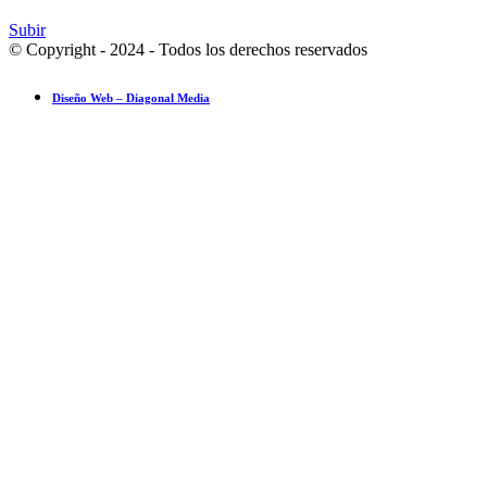
Subir
© Copyright - 2024 - Todos los derechos reservados
Diseño Web – Diagonal Media
Ensayo fotográfico: Pesach Sheini 5779 por Admorim y Rabbonim en 
Actualidad comunitaria
28 mayo 2019