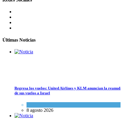
Tema del día
7 agosto 2026
Bulgaria: Adolescentes judíos italianos fueron víctimas de un ataque
antisemita en medio de una creciente hostilidad en toda Europa
Cultura y Sociedad
,
Tema del día
7 agosto 2026
Últimas Noticias
Regresa los vuelos: United Airlines y KLM anuncian la reanudación
de sus vuelos a Israel
Bulgaria: Adolescentes judíos italianos fueron víctimas de un ataque a
Economía y Negocios
Cultura y Sociedad
,
Tema del día
8 agosto 2026
7 agosto 2026