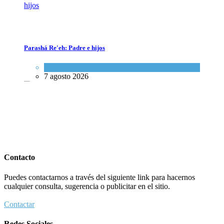
Parashá Re'eh: Padre e hijos
Parashá Re'eh: Padre e hijos
Espiritualidad
,
Tema del día
Espiritualidad
,
Tema del día
7 agosto 2026
7 agosto 2026
Crisis en el Mossad: Altos funcionarios arremeten contra el director
Roman Gofman por la reorganización de Irán
Contacto
Tema del día
Puedes contactarnos a través del siguiente link para hacernos
7 agosto 2026
cualquier consulta, sugerencia o publicitar en el sitio.
Contactar
Crisis en el Mossad: Altos funcionarios arremeten contra el director
Redes Sociales