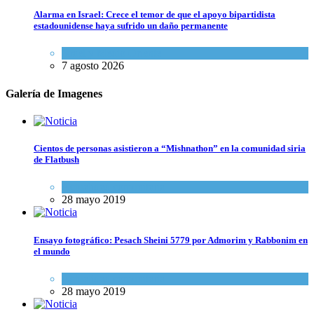
Alarma en Israel: Crece el temor de que el apoyo bipartidista
estadounidense haya sufrido un daño permanente
Israel y Medio Oriente
7 agosto 2026
Galería de Imagenes
Cientos de personas asistieron a “Mishnathon” en la comunidad siria
de Flatbush
Actualidad comunitaria
28 mayo 2019
Ensayo fotográfico: Pesach Sheini 5779 por Admorim y Rabbonim en
el mundo
Actualidad comunitaria
28 mayo 2019