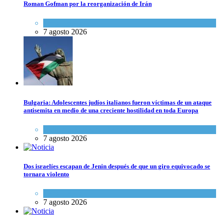
Roman Gofman por la reorganización de Irán
Tema del día
7 agosto 2026
Bulgaria: Adolescentes judíos italianos fueron víctimas de un ataque
antisemita en medio de una creciente hostilidad en toda Europa
Cultura y Sociedad
,
Tema del día
7 agosto 2026
Dos israelíes escapan de Jenin después de que un giro equivocado se
tornara violento
Tema del día
7 agosto 2026