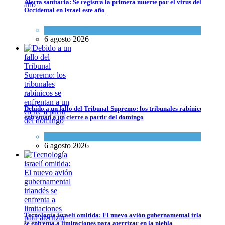
Alerta sanitaria: Se registra la primera muerte por el virus del Nilo
Occidental en Israel este año
Ciencia y Salud
6 agosto 2026
Debido a un fallo del Tribunal Supremo: los tribunales rabínicos se enf
Tema del día
6 agosto 2026
Debido a un fallo del Tribunal Supremo: los tribunales rabínicos se
enfrentan a un cierre a partir del domingo
Tema del día
6 agosto 2026
Tecnología israelí omitida: El nuevo avión gubernamental irlandés se e
Tecnología israelí omitida: El nuevo avión gubernamental irlandés
se enfrenta a limitaciones para aterrizar en la niebla