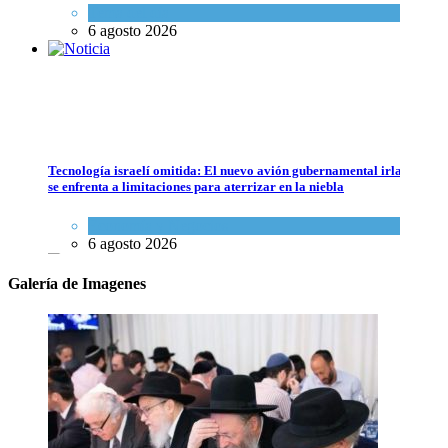
Tema del día
6 agosto 2026
Violación de la frontera: Decenas de israelíes cruzan al Líbano
Tema del día
5 agosto 2026
Tecnología israelí omitida: El nuevo avión gubernamental irlandés
se enfrenta a limitaciones para aterrizar en la niebla
Economía y Negocios
6 agosto 2026
Galería de Imagenes
5 datos para Shabat
Opinión
,
Tema del día
6 agosto 2026