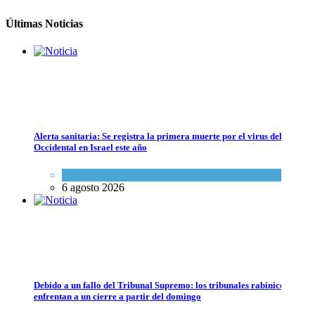
5 agosto 2026
Últimas Noticias
Alerta sanitaria: Se registra la primera muerte por el virus del Nilo
Los abuelos de Herzl son enterrados de nuevo en Jerusalem, cumpliendo
Occidental en Israel este año
Mundo Judío
Ciencia y Salud
5 agosto 2026
6 agosto 2026
Debido a un fallo del Tribunal Supremo: los tribunales rabínicos se
enfrentan a un cierre a partir del domingo