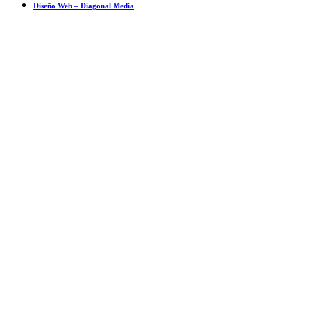
Diseño Web – Diagonal Media
Ensayo fotográfico: Pesach Sheini 5779 por Admorim y Rabbonim en 
Actualidad comunitaria
28 mayo 2019
El inesperado compañero de aprendizaje del rabino Jaim Kanievsky
Espiritualidad
,
Tema del día
23 junio 2019