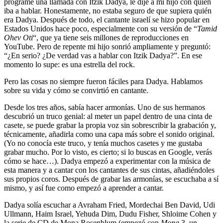
programé una llamada con Itzik Dadya, le dije a mi hijo con quién
iba a hablar. Honestamente, no estaba seguro de que supiera quién
era Dadya. Después de todo, el cantante israelí se hizo popular en
Estados Unidos hace poco, especialmente con su versión de “
Tamid
Ohev Oti
“, que ya tiene seis millones de reproducciones en
YouTube. Pero de repente mi hijo sonrió ampliamente y preguntó:
“¿En serio? ¿De verdad vas a hablar con Itzik Dadya?”. En ese
momento lo supe: es una estrella del rock.
Pero las cosas no siempre fueron fáciles para Dadya. Hablamos
sobre su vida y cómo se convirtió en cantante.
Desde los tres años, sabía hacer armonías. Uno de sus hermanos
descubrió un truco genial: al meter un papel dentro de una cinta de
casete, se puede grabar la propia voz sin sobrescribir la grabación y,
técnicamente, añadirla como una capa más sobre el sonido original.
(Yo no conocía este truco, y tenía muchos casetes y me gustaba
grabar mucho. Por lo visto, es cierto; si lo buscas en Google, verás
cómo se hace…). Dadya empezó a experimentar con la música de
esta manera y a cantar con los cantantes de sus cintas, añadiéndoles
sus propios coros. Después de grabar las armonías, se escuchaba a sí
mismo, y así fue como empezó a aprender a cantar.
Dadya solía escuchar a Avraham Fried, Mordechai Ben David, Udi
Ullmann, Haim Israel, Yehuda Dim, Dudu Fisher, Shloime Cohen y
la serie de CD de Mona Rosenblum (empezó con
Mona
3, un