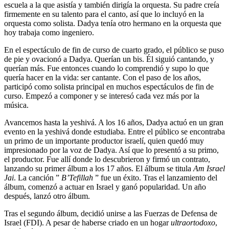
escuela a la que asistía y también dirigía la orquesta. Su padre creía
firmemente en su talento para el canto, así que lo incluyó en la
orquesta como solista. Dadya tenía otro hermano en la orquesta que
hoy trabaja como ingeniero.
En el espectáculo de fin de curso de cuarto grado, el público se puso
de pie y ovacionó a Dadya. Querían un bis. Él siguió cantando, y
querían más. Fue entonces cuando lo comprendió y supo lo que
quería hacer en la vida: ser cantante. Con el paso de los años,
participó como solista principal en muchos espectáculos de fin de
curso. Empezó a componer y se interesó cada vez más por la
música.
Avancemos hasta la yeshivá. A los 16 años, Dadya actuó en un gran
evento en la yeshivá donde estudiaba. Entre el público se encontraba
un primo de un importante productor israelí, quien quedó muy
impresionado por la voz de Dadya. Así que lo presentó a su primo,
el productor. Fue allí donde lo descubrieron y firmó un contrato,
lanzando su primer álbum a los 17 años. El álbum se titula
Am Israel
Jai
. La canción ”
B’Tefillah
” fue un éxito. Tras el lanzamiento del
álbum, comenzó a actuar en Israel y ganó popularidad. Un año
después, lanzó otro álbum.
Tras el segundo álbum, decidió unirse a las Fuerzas de Defensa de
Israel (FDI). A pesar de haberse criado en un hogar
ultraortodoxo
,