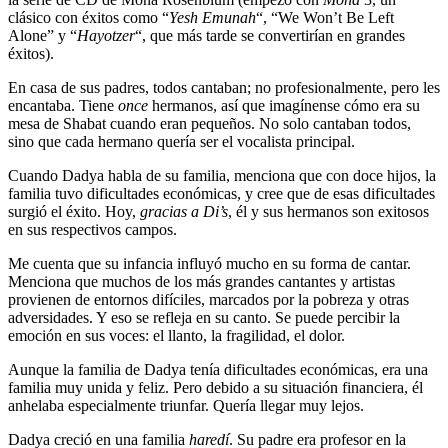
clásico con éxitos como “
Yesh Emunah
“, “We Won’t Be Left
Alone” y “
Hayotzer
“, que más tarde se convertirían en grandes
éxitos).
En casa de sus padres, todos cantaban; no profesionalmente, pero les
encantaba. Tiene
once
hermanos, así que imagínense cómo era su
mesa de Shabat cuando eran pequeños. No solo cantaban todos,
sino que cada hermano quería ser el vocalista principal.
Cuando Dadya habla de su familia, menciona que con doce hijos, la
familia tuvo dificultades económicas, y cree que de esas dificultades
surgió el éxito. Hoy,
gracias a Di’s
, él y sus hermanos son exitosos
en sus respectivos campos.
Me cuenta que su infancia influyó mucho en su forma de cantar.
Menciona que muchos de los más grandes cantantes y artistas
provienen de entornos difíciles, marcados por la pobreza y otras
adversidades. Y eso se refleja en su canto. Se puede percibir la
emoción en sus voces: el llanto, la fragilidad, el dolor.
Aunque la familia de Dadya tenía dificultades económicas, era una
familia muy unida y feliz. Pero debido a su situación financiera, él
anhelaba especialmente triunfar. Quería llegar muy lejos.
Dadya creció en una familia
haredí
. Su padre era profesor en la