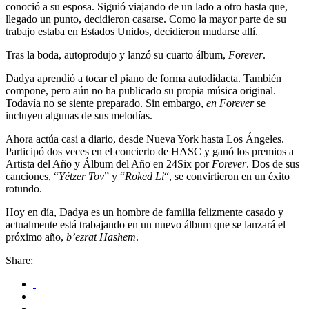
conoció a su esposa. Siguió viajando de un lado a otro hasta que,
llegado un punto, decidieron casarse. Como la mayor parte de su
trabajo estaba en Estados Unidos, decidieron mudarse allí.
Tras la boda, autoprodujo y lanzó su cuarto álbum,
Forever
.
Dadya aprendió a tocar el piano de forma autodidacta. También
compone, pero aún no ha publicado su propia música original.
Todavía no se siente preparado. Sin embargo,
en Forever
se
incluyen algunas de sus melodías.
Ahora actúa casi a diario, desde Nueva York hasta Los Ángeles.
Participó dos veces en el concierto de HASC y ganó los premios a
Artista del Año y Álbum del Año en 24Six por
Forever
. Dos de sus
canciones, “
Yétzer Tov
” y “
Roked Li
“, se convirtieron en un éxito
rotundo.
Hoy en día, Dadya es un hombre de familia felizmente casado y
actualmente está trabajando en un nuevo álbum que se lanzará el
próximo año,
b’ezrat Hashem
.
Share: