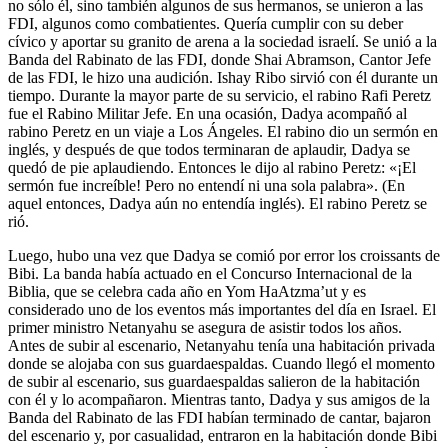
no sólo él, sino también algunos de sus hermanos, se unieron a las
FDI, algunos como combatientes. Quería cumplir con su deber
cívico y aportar su granito de arena a la sociedad israelí. Se unió a la
Banda del Rabinato de las FDI, donde Shai Abramson, Cantor Jefe
de las FDI, le hizo una audición. Ishay Ribo sirvió con él durante un
tiempo. Durante la mayor parte de su servicio, el rabino Rafi Peretz
fue el Rabino Militar Jefe. En una ocasión, Dadya acompañó al
rabino Peretz en un viaje a Los Ángeles. El rabino dio un sermón en
inglés, y después de que todos terminaran de aplaudir, Dadya se
quedó de pie aplaudiendo. Entonces le dijo al rabino Peretz: «¡El
sermón fue increíble! Pero no entendí ni una sola palabra». (En
aquel entonces, Dadya aún no entendía inglés). El rabino Peretz se
rió.
Luego, hubo una vez que Dadya se comió por error los croissants de
Bibi. La banda había actuado en el Concurso Internacional de la
Biblia, que se celebra cada año en Yom HaAtzma’ut y es
considerado uno de los eventos más importantes del día en Israel. El
primer ministro Netanyahu se asegura de asistir todos los años.
Antes de subir al escenario, Netanyahu tenía una habitación privada
donde se alojaba con sus guardaespaldas. Cuando llegó el momento
de subir al escenario, sus guardaespaldas salieron de la habitación
con él y lo acompañaron. Mientras tanto, Dadya y sus amigos de la
Banda del Rabinato de las FDI habían terminado de cantar, bajaron
del escenario y, por casualidad, entraron en la habitación donde Bibi