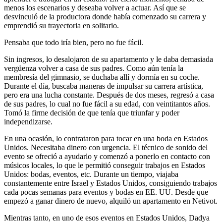
menos los escenarios y deseaba volver a actuar. Así que se
desvinculó de la productora donde había comenzado su carrera y
emprendió su trayectoria en solitario.
Pensaba que todo iría bien, pero no fue fácil.
Sin ingresos, lo desalojaron de su apartamento y le daba demasiada
vergüenza volver a casa de sus padres. Como aún tenía la
membresía del gimnasio, se duchaba allí y dormía en su coche.
Durante el día, buscaba maneras de impulsar su carrera artística,
pero era una lucha constante. Después de dos meses, regresó a casa
de sus padres, lo cual no fue fácil a su edad, con veintitantos años.
Tomó la firme decisión de que tenía que triunfar y poder
independizarse.
En una ocasión, lo contrataron para tocar en una boda en Estados
Unidos. Necesitaba dinero con urgencia. El técnico de sonido del
evento se ofreció a ayudarlo y comenzó a ponerlo en contacto con
músicos locales, lo que le permitió conseguir trabajos en Estados
Unidos: bodas, eventos, etc. Durante un tiempo, viajaba
constantemente entre Israel y Estados Unidos, consiguiendo trabajos
cada pocas semanas para eventos y bodas en EE. UU. Desde que
empezó a ganar dinero de nuevo, alquiló un apartamento en Netivot.
Mientras tanto, en uno de esos eventos en Estados Unidos, Dadya