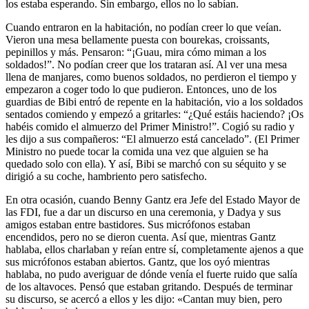
los estaba esperando. Sin embargo, ellos no lo sabían.
Cuando entraron en la habitación, no podían creer lo que veían.
Vieron una mesa bellamente puesta con bourekas, croissants,
pepinillos y más. Pensaron: “¡Guau, mira cómo miman a los
soldados!”. No podían creer que los trataran así. Al ver una mesa
llena de manjares, como buenos soldados, no perdieron el tiempo y
empezaron a coger todo lo que pudieron. Entonces, uno de los
guardias de Bibi entró de repente en la habitación, vio a los soldados
sentados comiendo y empezó a gritarles: “¿Qué estáis haciendo? ¡Os
habéis comido el almuerzo del Primer Ministro!”. Cogió su radio y
les dijo a sus compañeros: “El almuerzo está cancelado”. (El Primer
Ministro no puede tocar la comida una vez que alguien se ha
quedado solo con ella). Y así, Bibi se marchó con su séquito y se
dirigió a su coche, hambriento pero satisfecho.
En otra ocasión, cuando Benny Gantz era Jefe del Estado Mayor de
las FDI, fue a dar un discurso en una ceremonia, y Dadya y sus
amigos estaban entre bastidores. Sus micrófonos estaban
encendidos, pero no se dieron cuenta. Así que, mientras Gantz
hablaba, ellos charlaban y reían entre sí, completamente ajenos a que
sus micrófonos estaban abiertos. Gantz, que los oyó mientras
hablaba, no pudo averiguar de dónde venía el fuerte ruido que salía
de los altavoces. Pensó que estaban gritando. Después de terminar
su discurso, se acercó a ellos y les dijo: «Cantan muy bien, pero