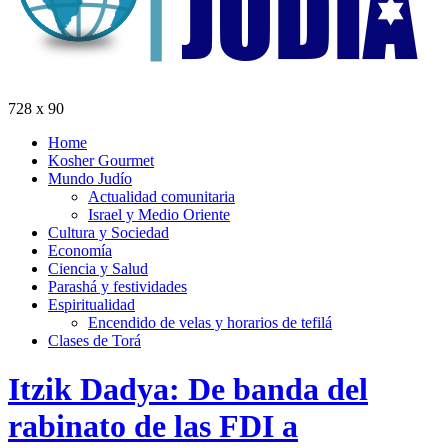
728 x 90
Home
Kosher Gourmet
Mundo Judío
Actualidad comunitaria
Israel y Medio Oriente
Cultura y Sociedad
Economía
Ciencia y Salud
Parashá y festividades
Espiritualidad
Encendido de velas y horarios de tefilá
Clases de Torá
Itzik Dadya: De banda del
rabinato de las FDI a