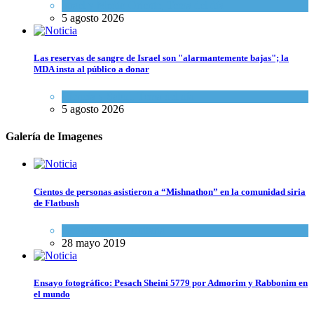
Israel y Medio Oriente
,
Tema del día
5 agosto 2026
Las reservas de sangre de Israel son "alarmantemente bajas"; la
MDA insta al público a donar
Ciencia y Salud
,
Tema del día
5 agosto 2026
Galería de Imagenes
Cientos de personas asistieron a “Mishnathon” en la comunidad siria
de Flatbush
Actualidad comunitaria
28 mayo 2019
Ensayo fotográfico: Pesach Sheini 5779 por Admorim y Rabbonim en
el mundo