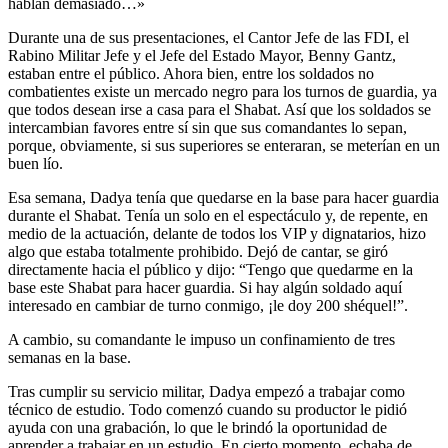
hablan demasiado…»
Durante una de sus presentaciones, el Cantor Jefe de las FDI, el
Rabino Militar Jefe y el Jefe del Estado Mayor, Benny Gantz,
estaban entre el público. Ahora bien, entre los soldados no
combatientes existe un mercado negro para los turnos de guardia, ya
que todos desean irse a casa para el Shabat. Así que los soldados se
intercambian favores entre sí sin que sus comandantes lo sepan,
porque, obviamente, si sus superiores se enteraran, se meterían en un
buen lío.
Esa semana, Dadya tenía que quedarse en la base para hacer guardia
durante el Shabat. Tenía un solo en el espectáculo y, de repente, en
medio de la actuación, delante de todos los VIP y dignatarios, hizo
algo que estaba totalmente prohibido. Dejó de cantar, se giró
directamente hacia el público y dijo: “Tengo que quedarme en la
base este Shabat para hacer guardia. Si hay algún soldado aquí
interesado en cambiar de turno conmigo, ¡le doy 200 shéquel!”.
A cambio, su comandante le impuso un confinamiento de tres
semanas en la base.
Tras cumplir su servicio militar, Dadya empezó a trabajar como
técnico de estudio. Todo comenzó cuando su productor le pidió
ayuda con una grabación, lo que le brindó la oportunidad de
aprender a trabajar en un estudio. En cierto momento, echaba de