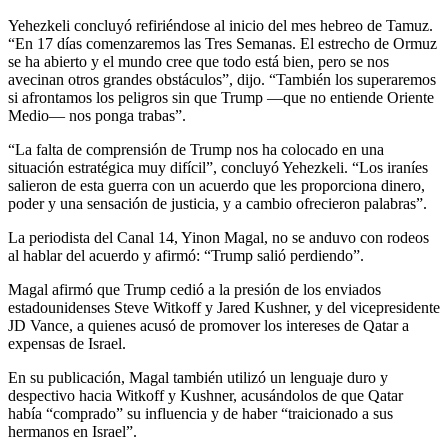
Yehezkeli concluyó refiriéndose al inicio del mes hebreo de Tamuz.
“En 17 días comenzaremos las Tres Semanas. El estrecho de Ormuz
se ha abierto y el mundo cree que todo está bien, pero se nos
avecinan otros grandes obstáculos”, dijo. “También los superaremos
si afrontamos los peligros sin que Trump —que no entiende Oriente
Medio— nos ponga trabas”.
“La falta de comprensión de Trump nos ha colocado en una
situación estratégica muy difícil”, concluyó Yehezkeli. “Los iraníes
salieron de esta guerra con un acuerdo que les proporciona dinero,
poder y una sensación de justicia, y a cambio ofrecieron palabras”.
La periodista del Canal 14, Yinon Magal, no se anduvo con rodeos
al hablar del acuerdo y afirmó: “Trump salió perdiendo”.
Magal afirmó que Trump cedió a la presión de los enviados
estadounidenses Steve Witkoff y Jared Kushner, y del vicepresidente
JD Vance, a quienes acusó de promover los intereses de Qatar a
expensas de Israel.
En su publicación, Magal también utilizó un lenguaje duro y
despectivo hacia Witkoff y Kushner, acusándolos de que Qatar
había “comprado” su influencia y de haber “traicionado a sus
hermanos en Israel”.