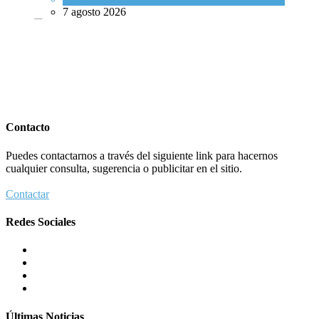
7 agosto 2026
7 agosto 2026
Crisis en el Mossad: Altos funcionarios arremeten contra el director
Roman Gofman por la reorganización de Irán
Contacto
Tema del día
Puedes contactarnos a través del siguiente link para hacernos
7 agosto 2026
cualquier consulta, sugerencia o publicitar en el sitio.
Contactar
Crisis en el Mossad: Altos funcionarios arremeten contra el director
Redes Sociales
Tema del día
7 agosto 2026
Bulgaria: Adolescentes judíos italianos fueron víctimas de un ataque
antisemita en medio de una creciente hostilidad en toda Europa
Cultura y Sociedad
,
Tema del día
7 agosto 2026
Últimas Noticias