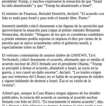
presidente Trump, y muchos expresaron la sensación de que “Israel
ha sido abandonado” y que “Trump ha abandonado a Israel”.
El ministro de Finanzas, Betzalel Smotrich, declaró: “El acuerdo con
Irán es malo para Israel y para todo el mundo libre. Punto.”
Smotrich también criticó duramente a las figuras de la oposición que
aprovecharon la situación para culpar al primer ministro Benjamin
Netanyahu, diciendo: “Ninguno de los que se consideran candidatos
a primer ministro podría soportar ni siquiera el diez por ciento de la
presión que se ejerce actualmente sobre el gobierno israelí, y
especialmente sobre su líder”.
El veterano comentarista de asuntos árabes de i24NEWS, Tzvi
Yechezkeli, criticó duramente el acuerdo, afirmando que es similar al
acuerdo nuclear de 2015 firmado por el presidente Obama. “Trump
se precipitó a firmar el acuerdo, abandonó a Israel, su socio en la
guerra, y nos causó un daño enorme”, declaró. “Los iraníes exigen
que nos retiremos del Líbano; no se habla de su programa de misiles
y siguen hablando de destruir a Israel. Ésa es su visión de la
victoria”.
Afirmó que, aunque la Casa Blanca niegue algunos de los detalles
publicados, la esencia del acuerdo se asemeja al acuerdo nuclear
firmado con Irán en 2015. “Es exactamente el mismo acuerdo”, dijo.
“Le dijeron a Irán: tómense su tiempo, haremos la vista gorda y nos