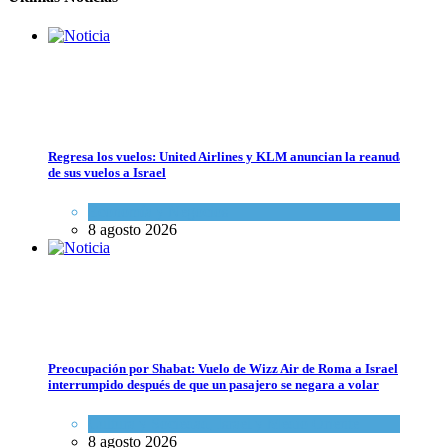
Regresa los vuelos: United Airlines y KLM anuncian la reanudación
de sus vuelos a Israel
Bulgaria: Adolescentes judíos italianos fueron víctimas de un ataque a
Economía y Negocios
Cultura y Sociedad
,
Tema del día
8 agosto 2026
7 agosto 2026
Preocupación por Shabat: Vuelo de Wizz Air de Roma a Israel
interrumpido después de que un pasajero se negara a volar
Cultura y Sociedad
,
Israel y Medio Oriente
8 agosto 2026