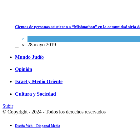
Cientos de personas asistieron a “Mishnathon” en la comunidad siria d
Bulgaria: Adolescentes judíos italianos fueron víctimas de un ataque
antisemita en medio de una creciente hostilidad en toda Europa
Actualidad comunitaria
28 mayo 2019
Cultura y Sociedad
,
Tema del día
7 agosto 2026
Mundo Judío
Opinión
Israel y Medio Oriente
Cultura y Sociedad
Subir
© Copyright - 2024 - Todos los derechos reservados
Diseño Web – Diagonal Media
Ensayo fotográfico: Pesach Sheini 5779 por Admorim y Rabbonim en 