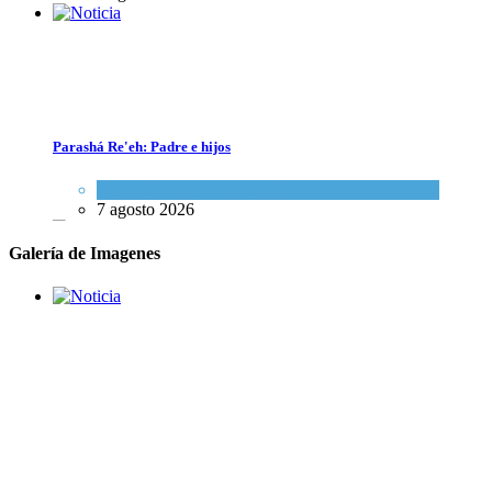
Dos israelíes escapan de Jenin después de que un giro equivocado se to
Tema del día
7 agosto 2026
Parashá Re'eh: Padre e hijos
Espiritualidad
,
Tema del día
7 agosto 2026
Galería de Imagenes
Crisis en el Mossad: Altos funcionarios arremeten contra el director
Roman Gofman por la reorganización de Irán
Tema del día
7 agosto 2026