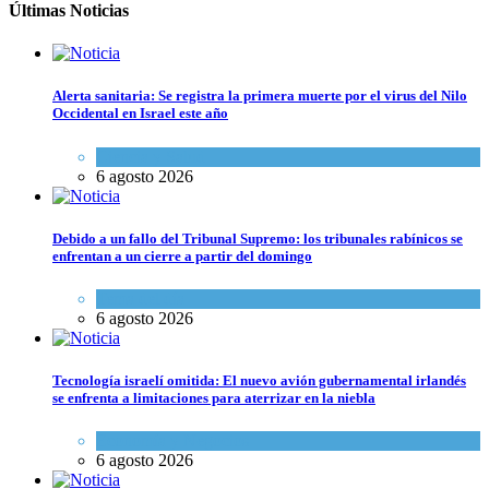
Últimas Noticias
Alerta sanitaria: Se registra la primera muerte por el virus del Nilo
Occidental en Israel este año
Ciencia y Salud
6 agosto 2026
Debido a un fallo del Tribunal Supremo: los tribunales rabínicos se
enfrentan a un cierre a partir del domingo
Tema del día
6 agosto 2026
Tecnología israelí omitida: El nuevo avión gubernamental irlandés
se enfrenta a limitaciones para aterrizar en la niebla
Economía y Negocios
6 agosto 2026