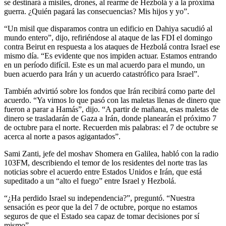
se destinará a misiles, drones, al rearme de Hezbolá y a la próxima
guerra. ¿Quién pagará las consecuencias? Mis hijos y yo”.
“Un misil que disparamos contra un edificio en Dahiya sacudió al
mundo entero”, dijo, refiriéndose al ataque de las FDI el domingo
contra Beirut en respuesta a los ataques de Hezbolá contra Israel ese
mismo día. “Es evidente que nos impiden actuar. Estamos entrando
en un período difícil. Este es un mal acuerdo para el mundo, un
buen acuerdo para Irán y un acuerdo catastrófico para Israel”.
También advirtió sobre los fondos que Irán recibirá como parte del
acuerdo. “Ya vimos lo que pasó con las maletas llenas de dinero que
fueron a parar a Hamás”, dijo. “A partir de mañana, esas maletas de
dinero se trasladarán de Gaza a Irán, donde planearán el próximo 7
de octubre para el norte. Recuerden mis palabras: el 7 de octubre se
acerca al norte a pasos agigantados”.
Sami Zanti, jefe del moshav Shomera en Galilea, habló con la radio
103FM, describiendo el temor de los residentes del norte tras las
noticias sobre el acuerdo entre Estados Unidos e Irán, que está
supeditado a un “alto el fuego” entre Israel y Hezbolá.
“¿Ha perdido Israel su independencia?”, preguntó. “Nuestra
sensación es peor que la del 7 de octubre, porque no estamos
seguros de que el Estado sea capaz de tomar decisiones por sí
mismo”.