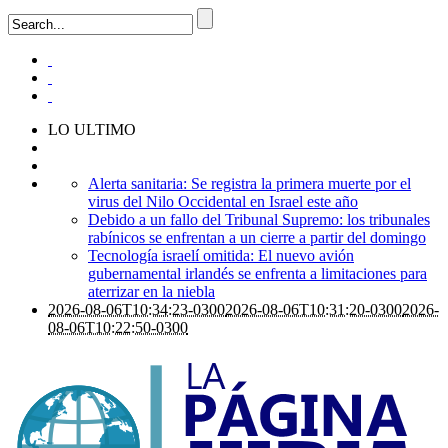
LO ULTIMO
Alerta sanitaria: Se registra la primera muerte por el
virus del Nilo Occidental en Israel este año
Debido a un fallo del Tribunal Supremo: los tribunales
rabínicos se enfrentan a un cierre a partir del domingo
Tecnología israelí omitida: El nuevo avión
gubernamental irlandés se enfrenta a limitaciones para
aterrizar en la niebla
2026-08-06T10:34:23-0300
2026-08-06T10:31:20-0300
2026-
08-06T10:22:50-0300