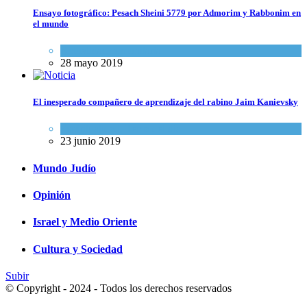
Ensayo fotográfico: Pesach Sheini 5779 por Admorim y Rabbonim en
el mundo
Actualidad comunitaria
28 mayo 2019
El inesperado compañero de aprendizaje del rabino Jaim Kanievsky
Espiritualidad
,
Tema del día
23 junio 2019
Mundo Judío
Opinión
Israel y Medio Oriente
Cultura y Sociedad
Subir
© Copyright - 2024 - Todos los derechos reservados