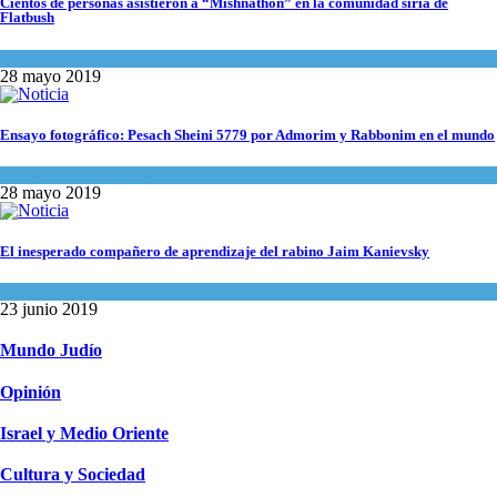
Cientos de personas asistieron a “Mishnathon” en la comunidad siria de
Flatbush
Actualidad comunitaria
28 mayo 2019
Ensayo fotográfico: Pesach Sheini 5779 por Admorim y Rabbonim en el mundo
Actualidad comunitaria
28 mayo 2019
El inesperado compañero de aprendizaje del rabino Jaim Kanievsky
Espiritualidad
,
Tema del día
23 junio 2019
Mundo Judío
Opinión
Israel y Medio Oriente
Cultura y Sociedad