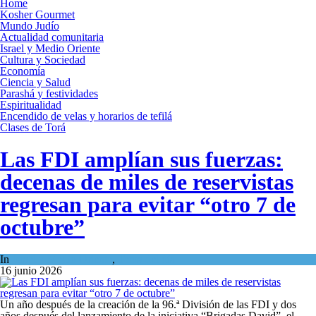
Home
Kosher Gourmet
Mundo Judío
Actualidad comunitaria
Israel y Medio Oriente
Cultura y Sociedad
Economía
Ciencia y Salud
Parashá y festividades
Espiritualidad
Encendido de velas y horarios de tefilá
Clases de Torá
Las FDI amplían sus fuerzas:
decenas de miles de reservistas
regresan para evitar “otro 7 de
octubre”
In
Israel y Medio Oriente
,
Tema del día
16 junio 2026
Un año después de la creación de la 96.ª División de las FDI y dos
años después del lanzamiento de la iniciativa “Brigadas David”, el