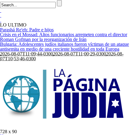
LO ULTIMO
Parashá Re'eh: Padre e hijos
Crisis en el Mossad: Altos funcionarios arremeten contra el director
Roman Gofman por la reorganización de Irán
Bulgaria: Adolescentes judíos italianos fueron víctimas de un ataque
antisemita en medio de una creciente hostilidad en toda Europa
2026-08-07T11:09:44-0300
2026-08-07T11:00:29-0300
2026-08-
07T10:53:46-0300
728 x 90