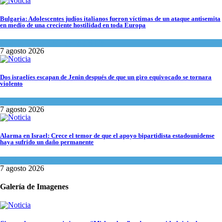
Bulgaria: Adolescentes judíos italianos fueron víctimas de un ataque antisemita
en medio de una creciente hostilidad en toda Europa
Cultura y Sociedad
,
Tema del día
7 agosto 2026
Dos israelíes escapan de Jenin después de que un giro equivocado se tornara
violento
Tema del día
7 agosto 2026
Alarma en Israel: Crece el temor de que el apoyo bipartidista estadounidense
haya sufrido un daño permanente
Israel y Medio Oriente
7 agosto 2026
Galería de Imagenes