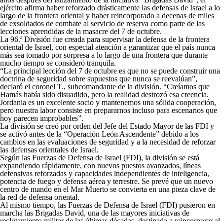
ejército afirma haber reforzado drásticamente las defensas de Israel a lo
largo de la frontera oriental y haber reincorporado a decenas de miles
de exsoldados de combate al servicio de reserva como parte de las
lecciones aprendidas de la masacre del 7 de octubre.
La 96.ª División fue creada para supervisar la defensa de la frontera
oriental de Israel, con especial atención a garantizar que el país nunca
más sea tomado por sorpresa a lo largo de una frontera que durante
mucho tiempo se consideró tranquila.
“La principal lección del 7 de octubre es que no se puede construir una
doctrina de seguridad sobre supuestos que nunca se reevalúan”,
declaró el coronel T., subcomandante de la división. “Creíamos que
Hamás había sido disuadido, pero la realidad destrozó esa creencia.
Jordania es un excelente socio y mantenemos una sólida cooperación,
pero nuestra labor consiste en prepararnos incluso para escenarios que
hoy parecen improbables”.
La división se creó por orden del Jefe del Estado Mayor de las FDI y
se activó antes de la “Operación León Ascendente” debido a los
cambios en las evaluaciones de seguridad y a la necesidad de reforzar
las defensas orientales de Israel.
Según las Fuerzas de Defensa de Israel (FDI), la división se está
expandiendo rápidamente, con nuevos puestos avanzados, líneas
defensivas reforzadas y capacidades independientes de inteligencia,
potencia de fuego y defensa aérea y terrestre. Se prevé que un nuevo
centro de mando en el Mar Muerto se convierta en una pieza clave de
la red de defensa oriental.
Al mismo tiempo, las Fuerzas de Defensa de Israel (FDI) pusieron en
marcha las Brigadas David, una de las mayores iniciativas de
reclutamiento militar de las últimas décadas, destinada a reincorporar al