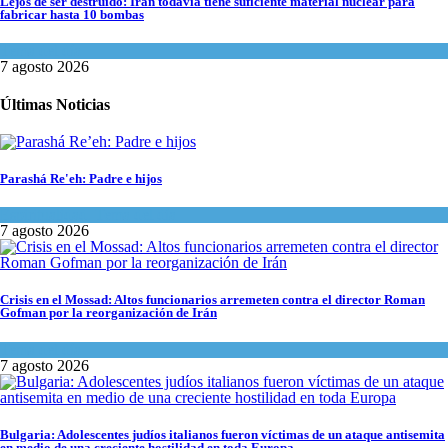
Lejos de ser destruido: Irán todavía tiene suficiente material nuclear para
fabricar hasta 10 bombas
Tema del día
7 agosto 2026
Últimas Noticias
Parashá Re'eh: Padre e hijos
Espiritualidad
,
Tema del día
7 agosto 2026
Crisis en el Mossad: Altos funcionarios arremeten contra el director Roman
Gofman por la reorganización de Irán
Tema del día
7 agosto 2026
Bulgaria: Adolescentes judíos italianos fueron víctimas de un ataque antisemita
en medio de una creciente hostilidad en toda Europa