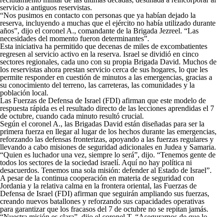
servicio a antiguos reservistas.
“Nos pusimos en contacto con personas que ya habían dejado la
reserva, incluyendo a muchas que el ejército no había utilizado durante
años”, dijo el coronel A., comandante de la Brigada Jezreel. “Las
necesidades del momento fueron determinantes”.
Esta iniciativa ha permitido que decenas de miles de excombatientes
regresen al servicio activo en la reserva. Israel se dividió en cinco
sectores regionales, cada uno con su propia Brigada David. Muchos de
los reservistas ahora prestan servicio cerca de sus hogares, lo que les
permite responder en cuestión de minutos a las emergencias, gracias a
su conocimiento del terreno, las carreteras, las comunidades y la
población local.
Las Fuerzas de Defensa de Israel (FDI) afirman que este modelo de
respuesta rápida es el resultado directo de las lecciones aprendidas el 7
de octubre, cuando cada minuto resultó crucial.
Según el coronel A., las Brigadas David están diseñadas para ser la
primera fuerza en llegar al lugar de los hechos durante las emergencias,
reforzando las defensas fronterizas, apoyando a las fuerzas regulares y
llevando a cabo misiones de seguridad adicionales en Judea y Samaria.
“Quien es luchador una vez, siempre lo será”, dijo. “Tenemos gente de
todos los sectores de la sociedad israelí. Aquí no hay política ni
desacuerdos. Tenemos una sola misión: defender al Estado de Israel”.
A pesar de la continua cooperación en materia de seguridad con
Jordania y la relativa calma en la frontera oriental, las Fuerzas de
Defensa de Israel (FDI) afirman que seguirán ampliando sus fuerzas,
creando nuevos batallones y reforzando sus capacidades operativas
para garantizar que los fracasos del 7 de octubre no se repitan jamás.
“Nuestra misión es clara”, dijo el coronel T. “Asegurarnos de que lo