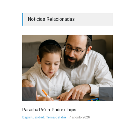
Noticias Relacionadas
Parashá Re'eh: Padre e hijos
Crisis 
arreme
Espiritualidad
,
Tema del día
7 agosto 2026
por la 
Tema del