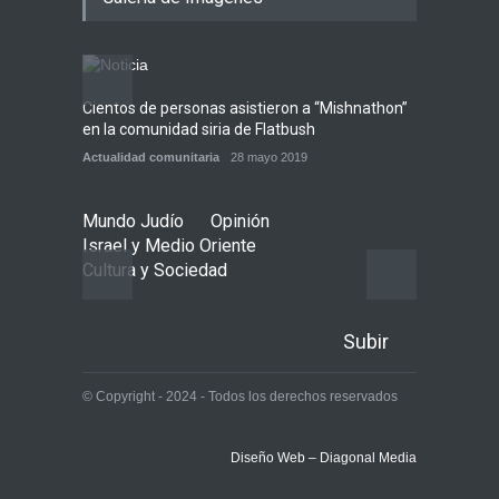
giro equivocado se tornara
violento
Tema del día
7 agosto 2026
Cientos de personas asistieron a “Mishnathon”
Ensayo
Alarma en Israel: Crece el
en la comunidad siria de Flatbush
Admori
temor de que el apoyo
Actualidad comunitaria
28 mayo 2019
Actuali
bipartidista estadounidense
haya sufrido un daño
permanente
Mundo Judío
Opinión
Israel y Medio Oriente
Israel y Medio Oriente
7 agosto 2026
Cultura y Sociedad
Subir
© Copyright - 2024 - Todos los derechos reservados
Diseño Web – Diagonal Media