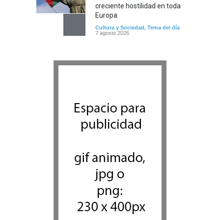
creciente hostilidad en toda
Europa
Cultura y Sociedad
,
Tema del día
7 agosto 2026
Dos israelíes escapan de
Jenin después de que un
giro equivocado se tornara
violento
Tema del día
7 agosto 2026
Alarma en Israel: Crece el
temor de que el apoyo
bipartidista estadounidense
haya sufrido un daño
permanente
Israel y Medio Oriente
7 agosto 2026