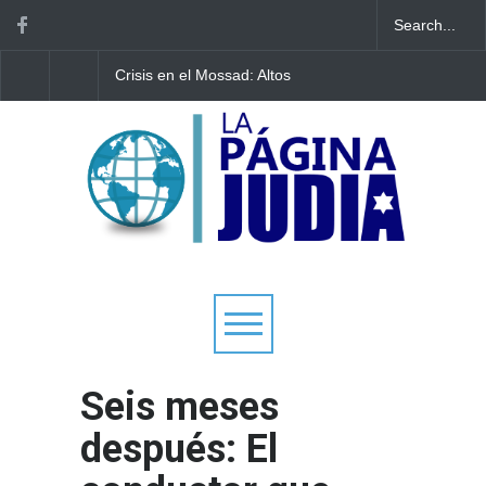
Crisis en el Mossad: Altos
Bulgaria: Adolescente
funcionarios arremeten
judíos italianos fueron
contra el director Roman
víctimas de un ataque
Gofman por la
antisemita en medio d
reorganización de Irán
creciente hostilidad en
Europa
Seis meses
después: El