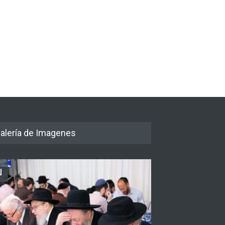
s de ser destruido: Irán
Informe: El líder supremo de
vía tiene suficiente
Irán, Mojtaba Khamenei, se
rial nuclear para fabricar
encuentra en estado crítico y
ta 10 bombas
podría morir en cualquier
momento
 del día
7 agosto 2026
Israel y Medio Oriente
7 agosto 2026
alería de Imagenes