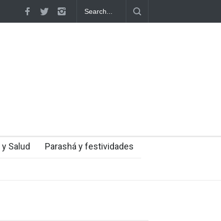
olescentes judíos italianos fueron víctimas de un
semita en medio de una creciente hostilidad en
a
 y Salud
Parashá y festividades