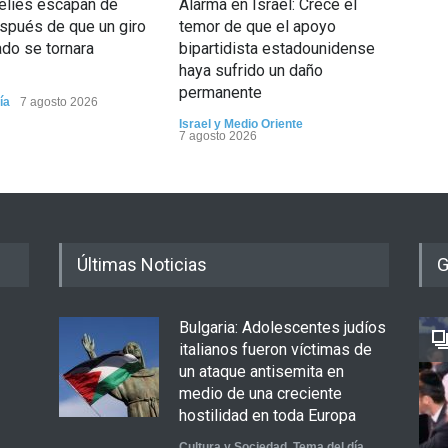
elíes escapan de
Alarma en Israel: Crece el
Lejo
spués de que un giro
temor de que el apoyo
toda
do se tornara
bipartidista estadounidense
mate
haya sufrido un daño
has
permanente
ía
7 agosto 2026
Tema
Israel y Medio Oriente
7 agosto 2026
Últimas Noticias
G
Bulgaria: Adolescentes judíos
italianos fueron víctimas de
un ataque antisemita en
medio de una creciente
hostilidad en toda Europa
Cultura y Sociedad
,
Tema del día