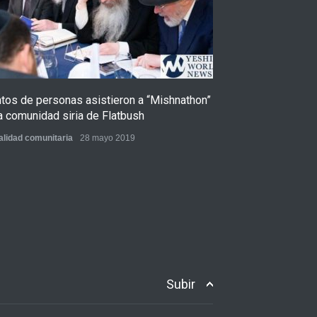
ntos de personas asistieron a “Mishnathon”
Ensayo fotográfi
a comunidad siria de Flatbush
Admorim y Rabb
alidad comunitaria
28 mayo 2019
Actualidad comunita
Subir