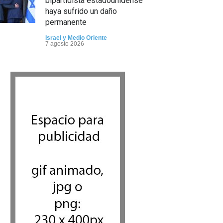
bipartidista estadounidense
haya sufrido un daño
permanente
Israel y Medio Oriente
7 agosto 2026
Lejos de ser destruido: Irán
todavía tiene suficiente
material nuclear para fabricar
hasta 10 bombas
Tema del día
7 agosto 2026
Informe: El líder supremo de
Irán, Mojtaba Khamenei, se
encuentra en estado crítico y
podría morir en cualquier
momento
Israel y Medio Oriente
7 agosto 2026