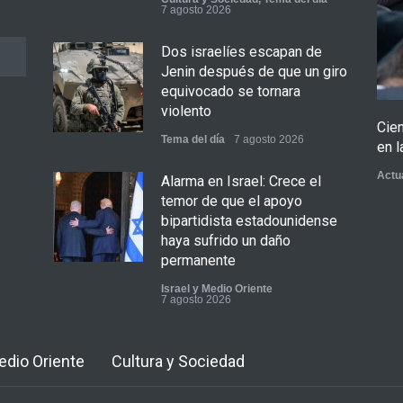
7 agosto 2026
Dos israelíes escapan de
Jenin después de que un giro
equivocado se tornara
violento
Cie
Tema del día
7 agosto 2026
en l
Actu
Alarma en Israel: Crece el
temor de que el apoyo
bipartidista estadounidense
haya sufrido un daño
permanente
Israel y Medio Oriente
7 agosto 2026
Lejos de ser destruido: Irán
Medio Oriente
Cultura y Sociedad
todavía tiene suficiente
material nuclear para fabricar
hasta 10 bombas