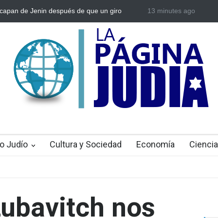
en Israel: Crece el temor de que el apoyo bipartidista
13 minutes ago
Bulgaria: Ad
nidense haya sufrido un daño permanente
ataque anti
toda Europ
o Judío
Cultura y Sociedad
Economía
Ciencia
Lubavitch nos