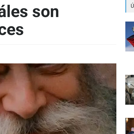
áles son
Ú
íces