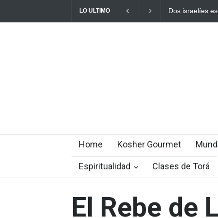
 israelíes escapan de Jenin después de que un giro
Alarma 
LO ULTIMO
ivocado se tornara violento
estadou
Home
Kosher Gourmet
Mund
Espiritualidad
Clases de Torá
El Rebe de 