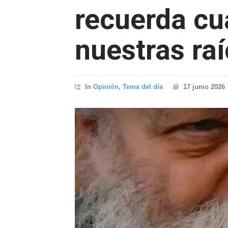
recuerda cu
nuestras ra
In
Opinión
,
Tema del día
17 junio 2026