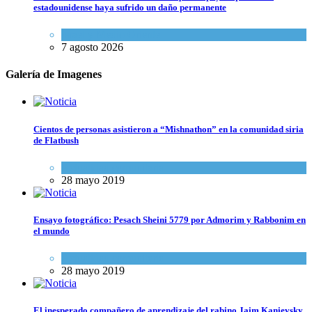
estadounidense haya sufrido un daño permanente
Israel y Medio Oriente
7 agosto 2026
Galería de Imagenes
Cientos de personas asistieron a “Mishnathon” en la comunidad siria
de Flatbush
Actualidad comunitaria
28 mayo 2019
Ensayo fotográfico: Pesach Sheini 5779 por Admorim y Rabbonim en
el mundo
Actualidad comunitaria
28 mayo 2019
El inesperado compañero de aprendizaje del rabino Jaim Kanievsky