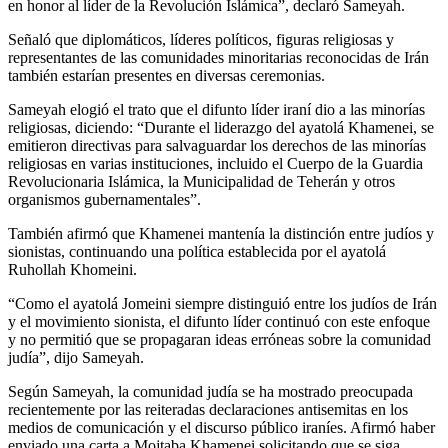
en honor al líder de la Revolución Islámica”, declaró Sameyah.
Señaló que diplomáticos, líderes políticos, figuras religiosas y
representantes de las comunidades minoritarias reconocidas de Irán
también estarían presentes en diversas ceremonias.
Sameyah elogió el trato que el difunto líder iraní dio a las minorías
religiosas, diciendo: “Durante el liderazgo del ayatolá Khamenei, se
emitieron directivas para salvaguardar los derechos de las minorías
religiosas en varias instituciones, incluido el Cuerpo de la Guardia
Revolucionaria Islámica, la Municipalidad de Teherán y otros
organismos gubernamentales”.
También afirmó que Khamenei mantenía la distinción entre judíos y
sionistas, continuando una política establecida por el ayatolá
Ruhollah Khomeini.
“Como el ayatolá Jomeini siempre distinguió entre los judíos de Irán
y el movimiento sionista, el difunto líder continuó con este enfoque
y no permitió que se propagaran ideas erróneas sobre la comunidad
judía”, dijo Sameyah.
Según Sameyah, la comunidad judía se ha mostrado preocupada
recientemente por las reiteradas declaraciones antisemitas en los
medios de comunicación y el discurso público iraníes. Afirmó haber
enviado una carta a Mojtaba Khamenei solicitando que se siga