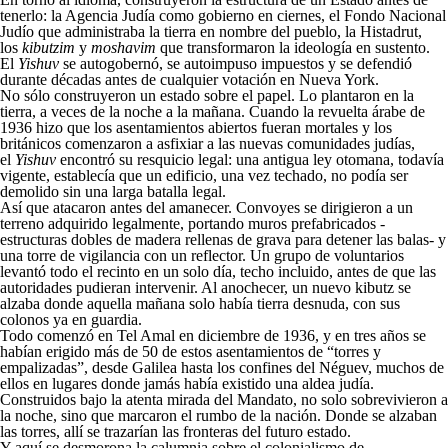
tenerlo: la Agencia Judía como gobierno en ciernes, el Fondo Nacional
Judío que administraba la tierra en nombre del pueblo, la Histadrut,
los
kibutzim
y
moshavim
que transformaron la ideología en sustento.
El
Yishuv
se autogobernó, se autoimpuso impuestos y se defendió
durante décadas antes de cualquier votación en Nueva York.
No sólo construyeron un estado sobre el papel. Lo plantaron en la
tierra, a veces de la noche a la mañana. Cuando la revuelta árabe de
1936 hizo que los asentamientos abiertos fueran mortales y los
británicos comenzaron a asfixiar a las nuevas comunidades judías,
el
Yishuv
encontró su resquicio legal: una antigua ley otomana, todavía
vigente, establecía que un edificio, una vez techado, no podía ser
demolido sin una larga batalla legal.
Así que atacaron antes del amanecer. Convoyes se dirigieron a un
terreno adquirido legalmente, portando muros prefabricados -
estructuras dobles de madera rellenas de grava para detener las balas- y
una torre de vigilancia con un reflector. Un grupo de voluntarios
levantó todo el recinto en un solo día, techo incluido, antes de que las
autoridades pudieran intervenir. Al anochecer, un nuevo kibutz se
alzaba donde aquella mañana solo había tierra desnuda, con sus
colonos ya en guardia.
Todo comenzó en Tel Amal en diciembre de 1936, y en tres años se
habían erigido más de 50 de estos asentamientos de “torres y
empalizadas”, desde Galilea hasta los confines del Néguev, muchos de
ellos en lugares donde jamás había existido una aldea judía.
Construidos bajo la atenta mirada del Mandato, no solo sobrevivieron a
la noche, sino que marcaron el rumbo de la nación. Donde se alzaban
las torres, allí se trazarían las fronteras del futuro estado.
Y aquí se desmorona la calumnia sobre el colonialismo de