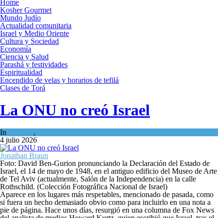
Home
Kosher Gourmet
Mundo Judío
Actualidad comunitaria
Israel y Medio Oriente
Cultura y Sociedad
Economía
Ciencia y Salud
Parashá y festividades
Espiritualidad
Encendido de velas y horarios de tefilá
Clases de Torá
La ONU no creó Israel
In
Opinión
,
Tema del día
4 julio 2026
Jonathan Braun
Foto: David Ben-Gurion pronunciando la Declaración del Estado de
Israel, el 14 de mayo de 1948, en el antiguo edificio del Museo de Arte
de Tel Aviv (actualmente, Salón de la Independencia) en la calle
Rothschild. (Colección Fotográfica Nacional de Israel)
Aparece en los lugares más respetables, mencionado de pasada, como
si fuera un hecho demasiado obvio como para incluirlo en una nota a
pie de página. Hace unos días, resurgió en una columna de Fox News
del analista de medios Howard Kurtz, quien escribió que Israel, tras el