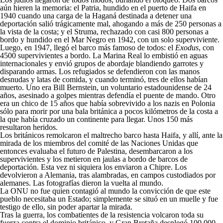
aún hieren la memoria: el Patria, hundido en el puerto de Haifa en
1940 cuando una carga de la Haganá destinada a detener una
deportación salió trágicamente mal, ahogando a más de 250 personas a
la vista de la costa; y el Struma, rechazado con casi 800 personas a
bordo y hundido en el Mar Negro en 1942, con un solo superviviente.
Luego, en 1947, llegó el barco más famoso de todos: el
Exodus
, con
4500 supervivientes a bordo. La Marina Real lo embistió en aguas
internacionales y envió grupos de abordaje blandiendo garrotes y
disparando armas. Los refugiados se defendieron con las manos
desnudas y latas de comida, y cuando terminó, tres de ellos habían
muerto. Uno era Bill Bernstein, un voluntario estadounidense de 24
años, asesinado a golpes mientras defendía el puente de mando. Otro
era un chico de 15 años que había sobrevivido a los nazis en Polonia
sólo para morir por una bala británica a pocos kilómetros de la costa a
la que había cruzado un continente para llegar. Unos 150 más
resultaron heridos.
Los británicos remolcaron el maltrecho barco hasta Haifa, y allí, ante la
mirada de los miembros del comité de las Naciones Unidas que
entonces evaluaba el futuro de Palestina, desembarcaron a los
supervivientes y los metieron en jaulas a bordo de barcos de
deportación. Esta vez ni siquiera los enviaron a Chipre. Los
devolvieron a Alemania, tras alambradas, en campos custodiados por
alemanes. Las fotografías dieron la vuelta al mundo.
La ONU no fue quien contagió al mundo la convicción de que este
pueblo necesitaba un Estado; simplemente se situó en un muelle y fue
testigo de ello, sin poder apartar la mirada.
Tras la guerra, los combatientes de la resistencia volcaron toda su
fuerza contra el dominio británico, y Gran Bretaña desplegó 100.000