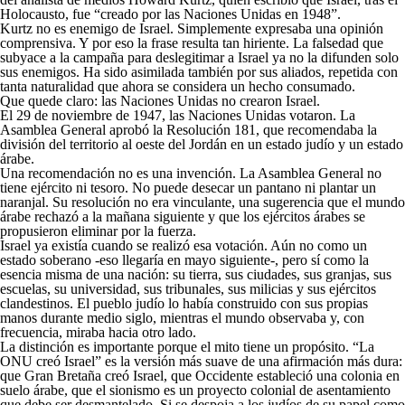
Holocausto, fue “creado por las Naciones Unidas en 1948”.
Kurtz no es enemigo de Israel. Simplemente expresaba una opinión
comprensiva. Y por eso la frase resulta tan hiriente. La falsedad que
subyace a la campaña para deslegitimar a Israel ya no la difunden solo
sus enemigos. Ha sido asimilada también por sus aliados, repetida con
tanta naturalidad que ahora se considera un hecho consumado.
Que quede claro: las Naciones Unidas no crearon Israel.
El 29 de noviembre de 1947, las Naciones Unidas votaron. La
Asamblea General aprobó la Resolución 181, que recomendaba la
división del territorio al oeste del Jordán en un estado judío y un estado
árabe.
Una recomendación no es una invención. La Asamblea General no
tiene ejército ni tesoro. No puede desecar un pantano ni plantar un
naranjal. Su resolución no era vinculante, una sugerencia que el mundo
árabe rechazó a la mañana siguiente y que los ejércitos árabes se
propusieron eliminar por la fuerza.
Israel ya existía cuando se realizó esa votación. Aún no como un
estado soberano -eso llegaría en mayo siguiente-, pero sí como la
esencia misma de una nación: su tierra, sus ciudades, sus granjas, sus
escuelas, su universidad, sus tribunales, sus milicias y sus ejércitos
clandestinos. El pueblo judío lo había construido con sus propias
manos durante medio siglo, mientras el mundo observaba y, con
frecuencia, miraba hacia otro lado.
La distinción es importante porque el mito tiene un propósito. “La
ONU creó Israel” es la versión más suave de una afirmación más dura:
que Gran Bretaña creó Israel, que Occidente estableció una colonia en
suelo árabe, que el sionismo es un proyecto colonial de asentamiento
que debe ser desmantelado. Si se despoja a los judíos de su papel como