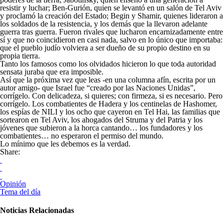
resistir y luchar; Ben-Gurión, quien se levantó en un salón de Tel Aviv
y proclamó la creación del Estado; Begin y Shamir, quienes lideraron a
los soldados de la resistencia, y los demás que la llevaron adelante
guerra tras guerra. Fueron rivales que lucharon encarnizadamente entre
sí y que no coincidieron en casi nada, salvo en lo único que importaba:
que el pueblo judío volviera a ser dueño de su propio destino en su
propia tierra.
Tanto los famosos como los olvidados hicieron lo que toda autoridad
sensata juraba que era imposible.
Así que la próxima vez que leas -en una columna afín, escrita por un
autor amigo- que Israel fue “creado por las Naciones Unidas”,
corrígelo. Con delicadeza, si quieres; con firmeza, si es necesario. Pero
corrígelo. Los combatientes de Hadera y los centinelas de Hashomer,
los espías de NILI y los ocho que cayeron en Tel Hai, las familias que
sortearon en Tel Aviv, los ahogados del Struma y del Patria y los
jóvenes que subieron a la horca cantando… los fundadores y los
combatientes… no esperaron el permiso del mundo.
Lo mínimo que les debemos es la verdad.
Share:
Opinión
Tema del día
Noticias Relacionadas