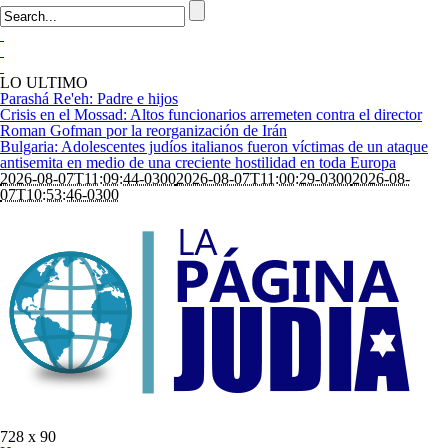
LO ULTIMO
Parashá Re'eh: Padre e hijos
Crisis en el Mossad: Altos funcionarios arremeten contra el director
Roman Gofman por la reorganización de Irán
Bulgaria: Adolescentes judíos italianos fueron víctimas de un ataque
antisemita en medio de una creciente hostilidad en toda Europa
2026-08-07T11:09:44-0300
2026-08-07T11:00:29-0300
2026-08-
07T10:53:46-0300
728 x 90