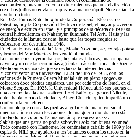
asentamiento, pues una colonia extrae mientras que una civilización
crea. Los judíos no enviaron riquezas a una metrópoli. No existían. Lo
invirtieron todo.
En 1923, Pinhas Rutenberg fundó la Corporación Eléctrica de
Palestina, hoy la Corporación Eléctrica de Israel, el mayor proveedor
de energía eléctrica en Israel, y a principios de la década de 1930 su
central hidroeléctrica en Naharayim iluminaba Tel Aviv, Haifa y las
ciudades de la llanura costera, hasta que las tropas iraquíes se
esforzaron por destruirla en 1948.
En el punto más bajo de la Tierra, Moshe Novomeysky extrajo potasa
y bromo del Mar Muerto y los vendió al mundo.
Los judíos construyeron bancos, hospitales, fábricas, una compañía
naviera y una de las economías agrícolas más sofisticadas de Oriente
Medio antes incluso de que se declarara la independencia.
Y construyeron una universidad. El 24 de julio de 1918, con los
cañones de la Primera Guerra Mundial aún en pleno apogeo, se
colocaron doce piedras angulares, una por cada tribu de Israel, en el
Monte Scopus. En 1925, la Universidad Hebrea abrió sus puertas en
una ceremonia a la que asistieron Lord Balfour, el general Allenby,
quien había tomado la ciudad, y Albert Einstein, quien impartió una
conferencia en hebreo.
Un pueblo que coloca las piedras angulares de una universidad
mientras aún resuenan los cañones de una guerra mundial no está
fundando una colonia. Es una nación que regresa a casa.
Sabían que una patria no podía sobrevivir solo con buena voluntad.
Todo comenzó con Hashomer, los centinelas a caballo de 1909 y los
espías de NILI que ayudaron a los británicos contra los turcos en la
Primera Guerra Mundial. Durante esa misma guerra, un judío ruso