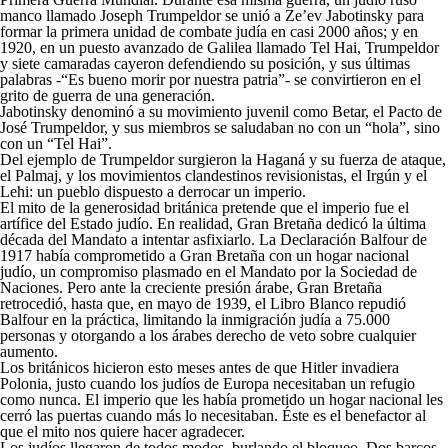
manco llamado Joseph Trumpeldor se unió a Ze’ev Jabotinsky para
formar la primera unidad de combate judía en casi 2000 años; y en
1920, en un puesto avanzado de Galilea llamado Tel Hai, Trumpeldor
y siete camaradas cayeron defendiendo su posición, y sus últimas
palabras -“Es bueno morir por nuestra patria”- se convirtieron en el
grito de guerra de una generación.
Jabotinsky denominó a su movimiento juvenil como Betar, el Pacto de
José Trumpeldor, y sus miembros se saludaban no con un “hola”, sino
con un “Tel Hai”.
Del ejemplo de Trumpeldor surgieron la Haganá y su fuerza de ataque,
el Palmaj, y los movimientos clandestinos revisionistas, el Irgún y el
Lehi: un pueblo dispuesto a derrocar un imperio.
El mito de la generosidad británica pretende que el imperio fue el
artífice del Estado judío. En realidad, Gran Bretaña dedicó la última
década del Mandato a intentar asfixiarlo. La Declaración Balfour de
1917 había comprometido a Gran Bretaña con un hogar nacional
judío, un compromiso plasmado en el Mandato por la Sociedad de
Naciones. Pero ante la creciente presión árabe, Gran Bretaña
retrocedió, hasta que, en mayo de 1939, el Libro Blanco repudió
Balfour en la práctica, limitando la inmigración judía a 75.000
personas y otorgando a los árabes derecho de veto sobre cualquier
aumento.
Los británicos hicieron esto meses antes de que Hitler invadiera
Polonia, justo cuando los judíos de Europa necesitaban un refugio
como nunca. El imperio que les había prometido un hogar nacional les
cerró las puertas cuando más lo necesitaban. Éste es el benefactor al
que el mito nos quiere hacer agradecer.
Los judíos llegaron de todos modos, burlando el bloqueo. Dos barcos