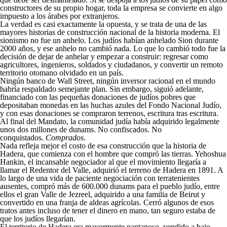
constructores de su propio hogar, toda la empresa se convierte en algo
impuesto a los árabes por extranjeros.
La verdad es casi exactamente la opuesta, y se trata de una de las
mayores historias de construcción nacional de la historia moderna. El
sionismo no fue un anhelo. Los judíos habían anhelado Sion durante
2000 años, y ese anhelo no cambió nada. Lo que lo cambió todo fue la
decisión de dejar de anhelar y empezar a construir: regresar como
agricultores, ingenieros, soldados y ciudadanos, y convertir un remoto
territorio otomano olvidado en un país.
Ningún banco de Wall Street, ningún inversor racional en el mundo
habría respaldado semejante plan. Sin embargo, siguió adelante,
financiado con las pequeñas donaciones de judíos pobres que
depositaban monedas en las huchas azules del Fondo Nacional Judío,
y con esas donaciones se compraron terrenos, escritura tras escritura.
Al final del Mandato, la comunidad judía había adquirido legalmente
unos dos millones de dunams. No confiscados. No
conquistados.
Comprados
.
Nada refleja mejor el costo de esa construcción que la historia de
Hadera, que comienza con el hombre que compró las tierras. Yehoshua
Hankin, el incansable negociador al que el movimiento llegaría a
llamar el Redentor del Valle, adquirió el terreno de Hadera en 1891. A
lo largo de una vida de paciente negociación con terratenientes
ausentes, compró más de 600.000 dunams para el pueblo judío, entre
ellos el gran Valle de Jezreel, adquirido a una familia de Beirut y
convertido en una franja de aldeas agrícolas. Cerró algunos de esos
tratos antes incluso de tener el dinero en mano, tan seguro estaba de
que los judíos llegarían.
El territorio de Hadera era mayormente pantanoso, vendido a bajo