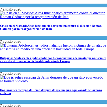
Espiritualidad
,
Tema del día
7 agosto 2026
Crisis en el Mossad: Altos funcionarios arremeten contra el director Roman
Gofman por la reorganización de Irán
Tema del día
7 agosto 2026
Bulgaria: Adolescentes judíos italianos fueron víctimas de un ataque antisemita
en medio de una creciente hostilidad en toda Europa
Cultura y Sociedad
,
Tema del día
7 agosto 2026
Dos israelíes escapan de Jenin después de que un giro equivocado se tornara
violento
Tema del día
7 agosto 2026