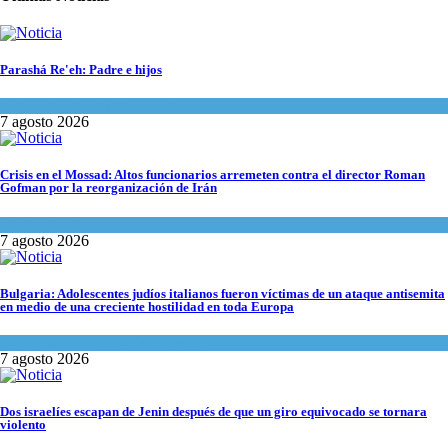
Parashá Re'eh: Padre e hijos
Espiritualidad
,
Tema del día
7 agosto 2026
Crisis en el Mossad: Altos funcionarios arremeten contra el director Roman
Gofman por la reorganización de Irán
Tema del día
7 agosto 2026
Bulgaria: Adolescentes judíos italianos fueron víctimas de un ataque antisemita
en medio de una creciente hostilidad en toda Europa
Cultura y Sociedad
,
Tema del día
7 agosto 2026
Dos israelíes escapan de Jenin después de que un giro equivocado se tornara
violento