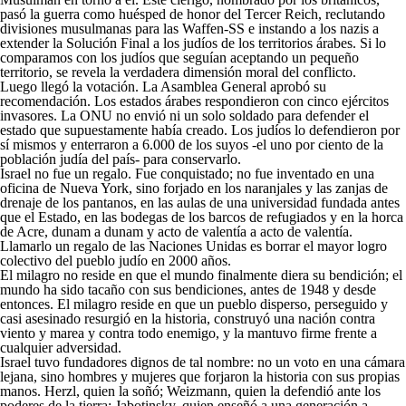
pasó la guerra como huésped de honor del Tercer Reich, reclutando
divisiones musulmanas para las Waffen-SS e instando a los nazis a
extender la Solución Final a los judíos de los territorios árabes. Si lo
comparamos con los judíos que seguían aceptando un pequeño
territorio, se revela la verdadera dimensión moral del conflicto.
Luego llegó la votación. La Asamblea General aprobó su
recomendación. Los estados árabes respondieron con cinco ejércitos
invasores. La ONU no envió ni un solo soldado para defender el
estado que supuestamente había creado. Los judíos lo defendieron por
sí mismos y enterraron a 6.000 de los suyos -el uno por ciento de la
población judía del país- para conservarlo.
Israel no fue un regalo. Fue conquistado; no fue inventado en una
oficina de Nueva York, sino forjado en los naranjales y las zanjas de
drenaje de los pantanos, en las aulas de una universidad fundada antes
que el Estado, en las bodegas de los barcos de refugiados y en la horca
de Acre, dunam a dunam y acto de valentía a acto de valentía.
Llamarlo un regalo de las Naciones Unidas es borrar el mayor logro
colectivo del pueblo judío en 2000 años.
El milagro no reside en que el mundo finalmente diera su bendición; el
mundo ha sido tacaño con sus bendiciones, antes de 1948 y desde
entonces. El milagro reside en que un pueblo disperso, perseguido y
casi asesinado resurgió en la historia, construyó una nación contra
viento y marea y contra todo enemigo, y la mantuvo firme frente a
cualquier adversidad.
Israel tuvo fundadores dignos de tal nombre: no un voto en una cámara
lejana, sino hombres y mujeres que forjaron la historia con sus propias
manos. Herzl, quien la soñó; Weizmann, quien la defendió ante los
poderes de la tierra; Jabotinsky, quien enseñó a una generación a