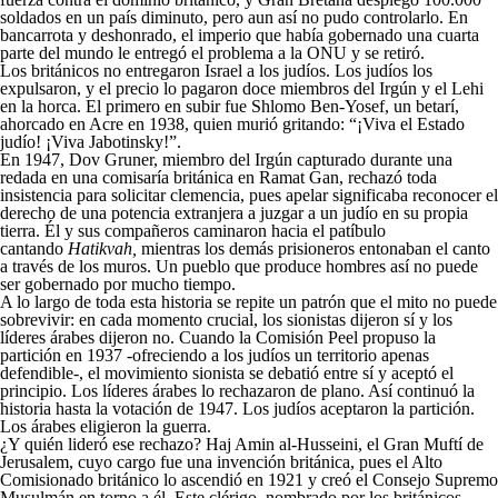
soldados en un país diminuto, pero aun así no pudo controlarlo. En
bancarrota y deshonrado, el imperio que había gobernado una cuarta
parte del mundo le entregó el problema a la ONU y se retiró.
Los británicos no entregaron Israel a los judíos. Los judíos los
expulsaron, y el precio lo pagaron doce miembros del Irgún y el Lehi
en la horca. El primero en subir fue Shlomo Ben-Yosef, un betarí,
ahorcado en Acre en 1938, quien murió gritando: “¡Viva el Estado
judío! ¡Viva Jabotinsky!”.
En 1947, Dov Gruner, miembro del Irgún capturado durante una
redada en una comisaría británica en Ramat Gan, rechazó toda
insistencia para solicitar clemencia, pues apelar significaba reconocer el
derecho de una potencia extranjera a juzgar a un judío en su propia
tierra. Él y sus compañeros caminaron hacia el patíbulo
cantando
Hatikvah,
mientras los demás prisioneros entonaban el canto
a través de los muros. Un pueblo que produce hombres así no puede
ser gobernado por mucho tiempo.
A lo largo de toda esta historia se repite un patrón que el mito no puede
sobrevivir: en cada momento crucial, los sionistas dijeron sí y los
líderes árabes dijeron no. Cuando la Comisión Peel propuso la
partición en 1937 -ofreciendo a los judíos un territorio apenas
defendible-, el movimiento sionista se debatió entre sí y aceptó el
principio. Los líderes árabes lo rechazaron de plano. Así continuó la
historia hasta la votación de 1947. Los judíos aceptaron la partición.
Los árabes eligieron la guerra.
¿Y quién lideró ese rechazo? Haj Amin al-Husseini, el Gran Muftí de
Jerusalem, cuyo cargo fue una invención británica, pues el Alto
Comisionado británico lo ascendió en 1921 y creó el Consejo Supremo
Musulmán en torno a él. Este clérigo, nombrado por los británicos,