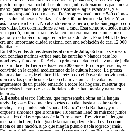
precio porque era mortal. Los pioneros judíos drenaron los pantanos a
mano, plantando eucaliptos para absorber el agua estancada, y el
pantano respondió con malaria. De los aproximadamente 540 colonos
en las dos primeras décadas, más de 200 murieron de la fiebre. Y, aun
así, no se marcharon. No abandonaron la tierra que habían pagado con
sus vidas. Los colonizadores se van a casa. Esta gente se quedó, murió
y se quedó, porque para ellos la tierra no era una inversión, sino su
patria, y no había otro lugar en la tierra a donde ir. Para 1948, Hadera
era una importante ciudad regional con una población de casi 12.000
habitantes.
En 1909, en las dunas desiertas al norte de Jaffa, 66 familias sortearon
con conchas marinas -grises para las parcelas y blancas para los
nombres- y fundaron Tel Aviv, la primera ciudad exclusivamente judía
construida en la Tierra de Israel en 2000 años. En una generación, se
convirtió en la capital mediterránea de la cultura hebrea. La prensa
hebrea diaria -desde el liberal Haaretz hasta el Davar del movimiento
obrero y los periódicos de la derecha revisionista- llevaba los
argumentos de un pueblo renacido a todos los hogares, mientras que
las revistas literarias y las editoriales publicaban poesía y narrativa
hebreas.
Allí estaba el teatro Habima, que representaba obras en la lengua
revivida; los cafés donde los poetas debatían hasta altas horas de la
noche; la resplandeciente “Ciudad Blanca” de la Bauhaus; y una
orquesta sinfónica que Bronisław Huberman llenó de músicos judíos
rescatados de las orquestas de la Europa nazi. Revivieron la lengua
misma: el hebreo, la lengua de la oración, devuelto a la vida como
habla de una nación, algo que ningún pueblo había logrado jamás.
En torno al idioma, construyeron la estructura de un Estado antes de