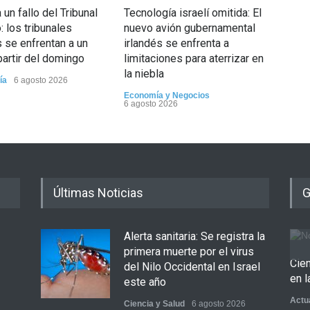
un fallo del Tribunal
Tecnología israelí omitida: El
5 d
 los tribunales
nuevo avión gubernamental
Opin
s se enfrentan a un
irlandés se enfrenta a
partir del domingo
limitaciones para aterrizar en
la niebla
ía
6 agosto 2026
Economía y Negocios
6 agosto 2026
Últimas Noticias
G
Alerta sanitaria: Se registra la
primera muerte por el virus
Cie
del Nilo Occidental en Israel
en l
este año
Actu
Ciencia y Salud
6 agosto 2026