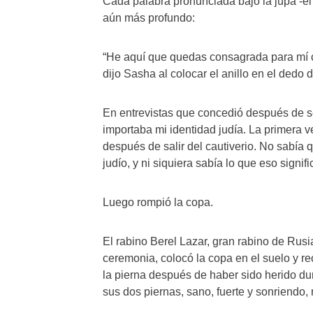
Cada palabra pronunciada bajo la jupá -el 
aún más profundo:
“He aquí que quedas consagrada para mí co
dijo Sasha al colocar el anillo en el dedo d
En entrevistas que concedió después de se
importaba mi identidad judía. La primera vez
después de salir del cautiverio. No sabía q
judío, y ni siquiera sabía lo que eso signif
Luego rompió la copa.
El rabino Berel Lazar, gran rabino de Rusi
ceremonia, colocó la copa en el suelo y 
la pierna después de haber sido herido dura
sus dos piernas, sano, fuerte y sonriendo,