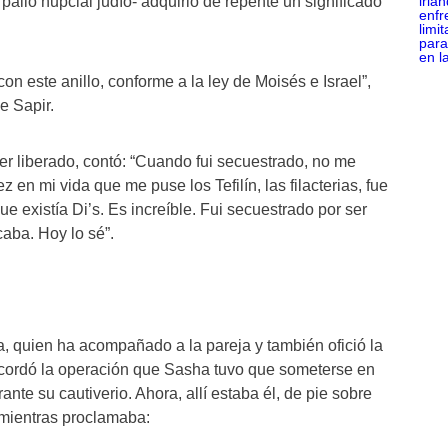
palio nupcial judío- adquirió de repente un significado
n este anillo, conforme a la ley de Moisés e Israel”,
e Sapir.
r liberado, contó: “Cuando fui secuestrado, no me
 en mi vida que me puse los Tefilín, las filacterias, fue
ue existía Di’s. Es increíble. Fui secuestrado por ser
icaba. Hoy lo sé”.
a, quien ha acompañado a la pareja y también ofició la
recordó la operación que Sasha tuvo que someterse en
nte su cautiverio. Ahora, allí estaba él, de pie sobre
 mientras proclamaba: