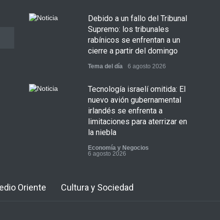
Debido a un fallo del Tribunal
Supremo: los tribunales
rabínicos se enfrentan a un
cierre a partir del domingo
Tema del día
6 agosto 2026
Tecnología israelí omitida: El
nuevo avión gubernamental
irlandés se enfrenta a
limitaciones para aterrizar en
la niebla
Economía y Negocios
6 agosto 2026
5 datos para Shabat
Medio Oriente
Cultura y Sociedad
Opinión
,
Tema del día
6 agosto 2026
Los abuelos de Herzl son