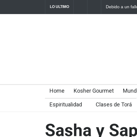
Debido a un fallo
LO ULTIMO
rabínicos se enfr
Home
Kosher Gourmet
Mund
Espiritualidad
Clases de Torá
Sasha y Sap