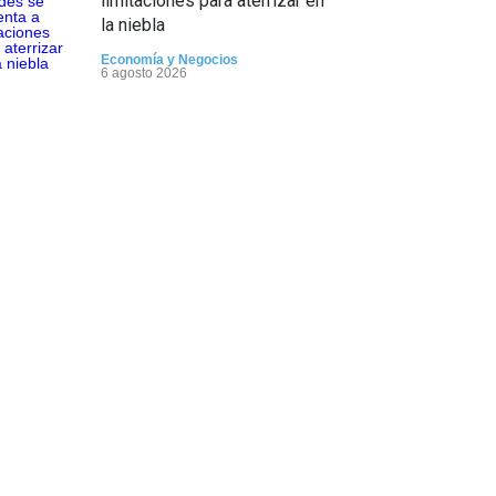
limitaciones para aterrizar en
la niebla
Economía y Negocios
6 agosto 2026
5 datos para Shabat
Opinión
,
Tema del día
6 agosto 2026
Los abuelos de Herzl son
enterrados de nuevo en
Jerusalem, cumpliendo así su
último deseo
Mundo Judío
5 agosto 2026