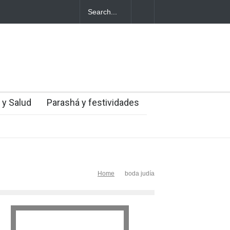
entes judíos italianos fueron víctimas de un
a en medio de una creciente hostilidad en
 y Salud
Parashá y festividades
Home
boda judía