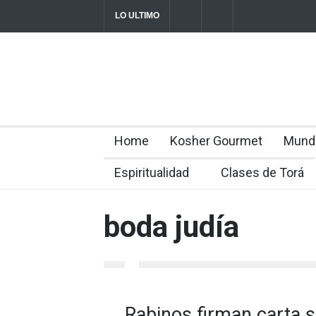
LO ULTIMO
Parashá Re'eh: Padre e hijos
Crisis en el
director Rom
2026-08-07T11:09:44-0300
Home
Kosher Gourmet
Mund
Espiritualidad
Clases de Torá
boda judía
Rabinos firman carta 