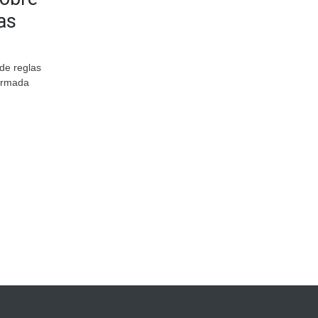
as
de reglas
firmada