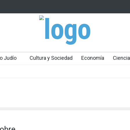
 Mossad: Altos funcionarios arremeten contra el
Bulgaria: Adolesc
an Gofman por la reorganización de Irán
ataque antisemit
toda Europa
o Judío
Cultura y Sociedad
Economía
Ciencia
sobre