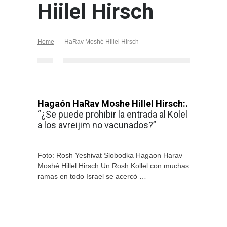
Hiilel Hirsch
Home
HaRav Moshé Hiilel Hirsch
Hagaón HaRav Moshe Hillel Hirsch:.
“¿Se puede prohibir la entrada al Kolel
a los avreijim no vacunados?”
Foto: Rosh Yeshivat Slobodka Hagaon Harav
Moshé Hillel Hirsch Un Rosh Kollel con muchas
ramas en todo Israel se acercó …