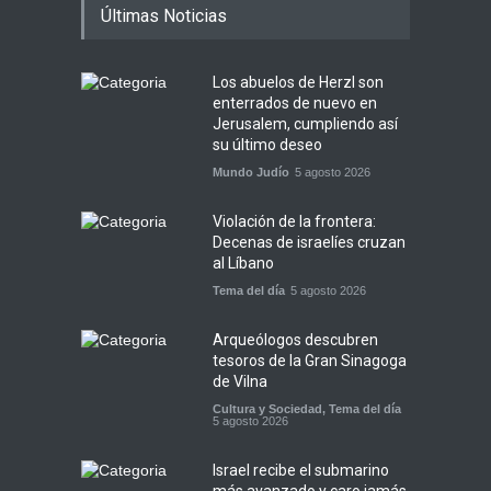
Últimas Noticias
Los abuelos de Herzl son
enterrados de nuevo en
Jerusalem, cumpliendo así
su último deseo
Mundo Judío
5 agosto 2026
Violación de la frontera:
Decenas de israelíes cruzan
al Líbano
Tema del día
5 agosto 2026
Arqueólogos descubren
tesoros de la Gran Sinagoga
de Vilna
Cultura y Sociedad
,
Tema del día
5 agosto 2026
Israel recibe el submarino
más avanzado y caro jamás