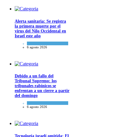
Alerta sanitaria: Se registra
la primera muerte por el
virus del Nilo Occidental en
Israel este año
Ciencia y Salud
6 agosto 2026
Debido a un fallo del
Tribunal Supremo: los
tribunales rabínicos se
enfrentan a un cierre a partir
del domingo
Tema del día
6 agosto 2026
Tecnología israelí omitida: El