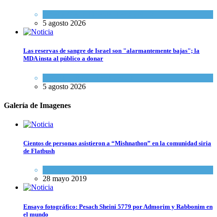
Israel y Medio Oriente
,
Tema del día
5 agosto 2026
Las reservas de sangre de Israel son "alarmantemente bajas"; la
MDA insta al público a donar
Ciencia y Salud
,
Tema del día
5 agosto 2026
Galería de Imagenes
Cientos de personas asistieron a “Mishnathon” en la comunidad siria
de Flatbush
Actualidad comunitaria
28 mayo 2019
Ensayo fotográfico: Pesach Sheini 5779 por Admorim y Rabbonim en
el mundo