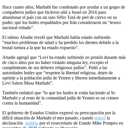
Hace cuatro años, Marhabi fue condenado por ayudar a un grupo de
compañeros judíos que hicieron
aliá
a Israel en 2016 para
abandonar el país con un raro Séfer Torá de piel de ciervo en su
poder, que los hutíes respaldados por Irán consideraron un “tesoro
nacional robado”.
El rabino Abadie reveló que Marhabi había estado sufriendo
“muchos problemas de salud y ha perdido los dientes debido a la
brutal tortura a la que ha estado expuesto”.
Abadie agregó que “Levi ha estado sufriendo en prisión durante más
de cinco años por no haber violado ninguna ley, excepto el
cumplimiento de sus deberes religiosos judíos”. Pidió a las
autoridades hutíes que “respeten la libertad religiosa, dejen de
oprimir a la población judía de Yemen y liberen inmediatamente a
Levi Salem Musa Marhabi”.
También enfatizó que “lo que los hutíes le están haciendo al Sr.
Marhabi y al resto de la comunidad judía de Yemen es un crimen
contra la humanidad”.
El gobierno de Estados Unidos expresó su preocupación por la
difícil situación de Marhabi el mes pasado, cuando
reiteró
la
declaración
emitida
por el exsecretario de Estado Mike Pompeo en