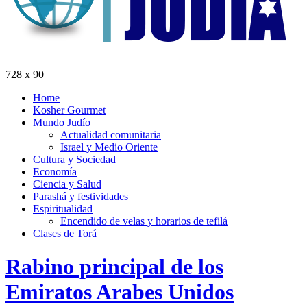
728 x 90
Home
Kosher Gourmet
Mundo Judío
Actualidad comunitaria
Israel y Medio Oriente
Cultura y Sociedad
Economía
Ciencia y Salud
Parashá y festividades
Espiritualidad
Encendido de velas y horarios de tefilá
Clases de Torá
Rabino principal de los
Emiratos Arabes Unidos