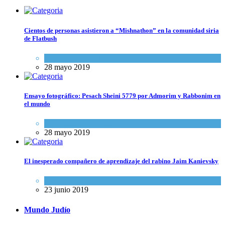
Cientos de personas asistieron a “Mishnathon” en la comunidad siria
de Flatbush
Actualidad comunitaria
28 mayo 2019
Ensayo fotográfico: Pesach Sheini 5779 por Admorim y Rabbonim en
el mundo
Actualidad comunitaria
28 mayo 2019
El inesperado compañero de aprendizaje del rabino Jaim Kanievsky
Espiritualidad
,
Tema del día
23 junio 2019
Mundo Judío