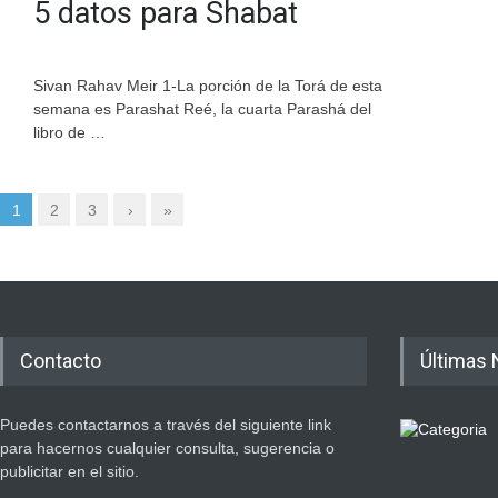
5 datos para Shabat
Sivan Rahav Meir 1-La porción de la Torá de esta
semana es Parashat Reé, la cuarta Parashá del
libro de …
1
2
3
›
»
Contacto
Últimas 
Puedes contactarnos a través del siguiente link
para hacernos cualquier consulta, sugerencia o
publicitar en el sitio.