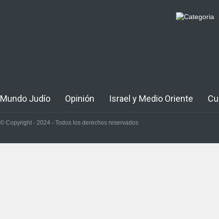
Mundo Judío
Opinión
Israel y Medio Oriente
Cu
© Copyright - 2024 - Todos los derechos reservados